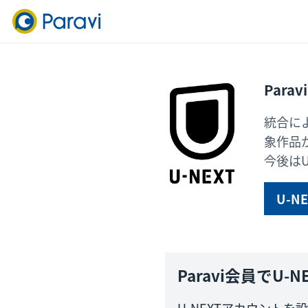
Para
統合に
象作品
今後はU
U-N
Paravi会員で