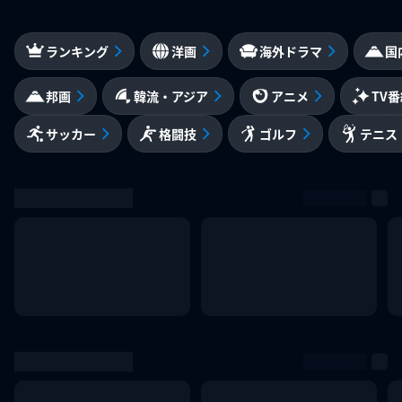
ランキング
洋画
海外ドラマ
国
邦画
韓流・アジア
アニメ
TV
サッカー
格闘技
ゴルフ
テニス