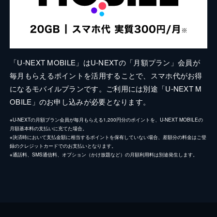
「U-NEXT MOBILE」はU-NEXTの「月額プラン」会員が
毎月もらえるポイントを活用することで、スマホ代がお得
になるモバイルプランです。ご利用には別途「U-NEXT M
OBILE」のお申し込みが必要となります。
※U-NEXTの月額プラン会員が毎月もらえる1,200円分のポイントを、U-NEXT MOBILEの
月額基本料の支払いに充てた場合。
※決済時において支払金額に相当するポイントを保有していない場合、差額分の料金はご登
録のクレジットカードでのお支払いとなります。
※通話料、SMS通信料、オプション（かけ放題など）の月額利用料は別途発生します。