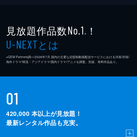
見放題作品数
！
No.1
※
とは
U-NEXT
※GEM Partners調べ/2026年7⽉ 国内の主要な定額制動画配信サービスにおける洋画/邦画/
海外ドラマ/韓流・アジアドラマ/国内ドラマ/アニメを調査。別途、有料作品あり。
01
420,000
本以上が見放題！
最新レンタル作品も充実。