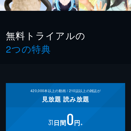
無料トライアルの
2つの特典
420,000
本以上の動画 /
210
誌以上の雑誌が
見放題
読み放題
0
31
日間
円
※