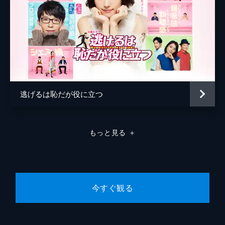
真紀（松たか子）が離婚し、４人での生活
は、より和やかに。そんな中、すずめ（満島
ひかり）は、真紀と司（松田龍平）を近付け
るために諭高（高橋一生）に協力を求める。
45分
第９話 なりすました女、衝撃の告白!!カル
テット涙の別れ
大菅直木（大倉孝二）から真紀（松たか子）
逃げるは恥だが役に立つ
が全くの別人だったと告げられ、動揺する鏡
子（もたいまさこ）。一方、真紀たちは、別
荘の売却話が出ていたことを知り…。
もっと見る
＋
45分
最終話 最後のまさか…さよならドーナツ
ホール
罪を償うため、出頭した真紀（松たか子）。
バラバラになってしまった、カルテット ド
今すぐ観る
ーナツホール。それから１年後、彼らはそれ
ぞれ別の道を歩んでいた。
45分