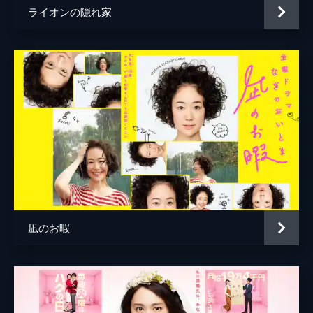
第５話 女の戦い、涙、告白…夫失踪の真
ライオンの隠れ家
相!!
金子文紀
真紀（松たか子）らの元に音楽プロデューサ
坪井敏雄
ーの朝木国光（浅野和之）が現れ、クラシッ
ク音楽のフェスティバルに誘う。真紀はそん
な舞台には立てないと拒否するが…。
45分
第６話 夫の告白、妻の涙
すずめ（満島ひかり）は、真紀（松たか子）
の失踪した夫・幹生（宮藤官九郎）と知り合
う。また、鏡子（もたいまさこ）に問い詰め
られた真紀は夫婦の過去を告白する。
45分
第７話 人を殺しました…夫婦決死の逃亡
凪のお暇
すずめ（満島ひかり）が縛られていた理由、
有朱（吉岡里帆）が別荘へ来た真相が語られ
ていく。そして、真紀（松たか子）・幹生
（宮藤官九郎）夫婦の選んだ結末とは！？
45分
第８話 最後で最大の嘘つきは誰だ!?