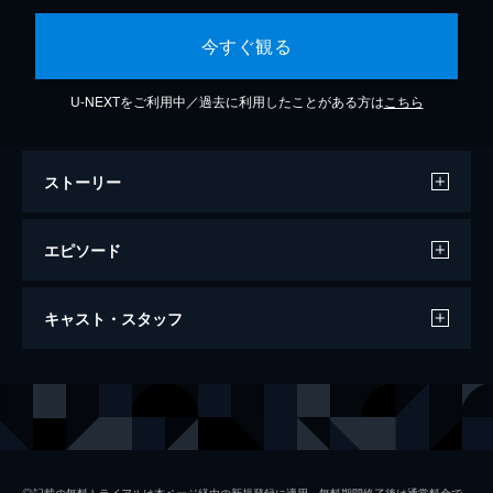
今すぐ観る
U-NEXTをご利用中／過去に利用したことがある方は
こちら
ストーリー
エピソード
第１話 偶然の出会いに隠された４つの嘘
キャスト・スタッフ
偶然出会った巻真紀（松たか子）、世吹すず
め（満島ひかり）、家森諭高（高橋一生）、
別府司（松田龍平）。軽井沢の別荘を拠点に
出演
松たか子
して弦楽四重奏（カルテット）を結成する。
満島ひかり
59分
第２話 片思いのはじまり…明かされる秘
高橋一生
密、新たな嘘
◎記載の無料トライアルは本ページ経由の新規登録に適用。無料期間終了後は通常料金で