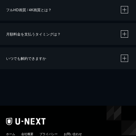
フルHD画質 / 4K画質とは？
月額料金を支払うタイミングは？
※
40％ポイント還元の対象は、クレジットカード決済による作品の購入 / レンタルです。
※
iOSアプリのUコイン決済による作品の購入 / レンタルは、20％のポイント還元です。
※
還元の対象外となる決済方法や商品があります。くわしくは
こちら
をご確認ください。
いつでも解約できますか
こちら
ホーム
会社概要
プライバシー
お問い合わせ