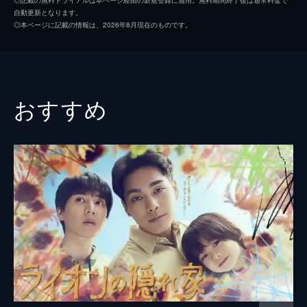
自動更新となります。
すずめ（満島ひかり）は真紀（松たか子）と
松田龍平
◎本ページに記載の情報は、2026年8月現在のものです。
出会った日に他の２人がいたことに疑問を持
吉岡里帆
ち始める。そんな中、司（松田龍平）は同僚
に結婚式で演奏してほしいと依頼される。
富澤たけし
45分
第３話 あなたの過去バラしますよ…？秘
八木亜希子
おすすめ
密と恋の四角関係
Mummy-D
ある日、真紀（松たか子）たちがノクターン
に行くと、見知らぬ少年（前田旺志郎）に突
藤原季節
然、すずめ（満島ひかり）の父がもうすぐ亡
くなると告げられる。すずめは動揺し…。
宮藤官九郎
45分
もたいまさこ
第４話 妻はピラニア、婚姻届は呪いを叶
えるデスノート
脚本
坂元裕二
半田（Mummy-D）は写真に写った女性（高
橋メアリージュン）の行方を諭高（高橋一
プロデューサー
土井裕泰
生）に問い詰める。その後、その女性との関
佐野亜裕美
係を聞かれた諭高はある秘密を告白する。
45分
演出
土井裕泰