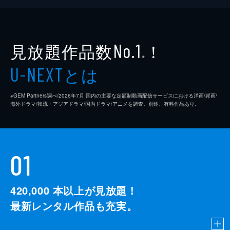
見放題作品数
！
No.1
※
とは
U-NEXT
※GEM Partners調べ/2026年7⽉ 国内の主要な定額制動画配信サービスにおける洋画/邦画/
海外ドラマ/韓流・アジアドラマ/国内ドラマ/アニメを調査。別途、有料作品あり。
01
420,000
本以上が見放題！
最新レンタル作品も充実。