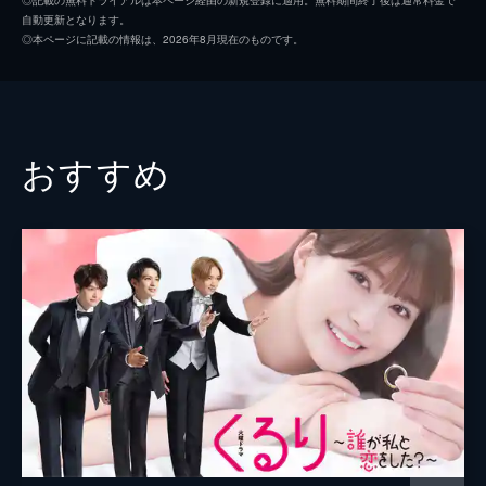
自動更新となります。
黒沢（ディーン・フジオカ）のアドバイス
野波麻帆
◎本ページに記載の情報は、2026年8月現在のものです。
と、肉への欲望のおかげで就職できたミチコ
鈴木貴之
（深田恭子）。初出勤の日、会社で最上大地
（三浦翔平）と再会し、デートに誘われる。
佐野ひなこ
46分
第３話 デキる女誕生!?後輩指導に社内恋愛
石黒英雄
おすすめ
社内で最上（三浦翔平）に話しかけられたミ
クロちゃん
チコ（深田恭子）は同僚の前で親密にでき
ず、社内恋愛の難しさを痛感。そんな中、デ
内藤理沙
ート当日を迎えたミチコは最上の元へ向か
う。
小松和重
46分
小野武彦
第４話 信じていいの？年下男のプロポー
ズ
ミムラ
最上（三浦翔平）から結婚を前提に交際を申
し込まれたミチコ（深田恭子）だが、結婚詐
竹財輝之助
欺ではないかと疑う。一方、春子（ミムラ）
脚本
吉澤智子
が閉店後の「ひまわり」にやってきて…。
46分
プロデューサー
阿部謙三