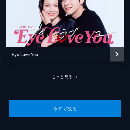
最上（三浦翔平）に婚約指輪を返し、黒沢
（ディーン・フジオカ）と同居することにし
たミチコ（深田恭子）。だが婚約破棄を家族
に伝えられず、大見得を切ってしまい…。
46分
第９話 主任の大決心！彼女か私か
黒沢（ディーン・フジオカ）にプロポーズを
断られたミチコ（深田恭子）は、交際から申
し込むことを決意。一方、黒沢は春子（ミム
Eye Love You
ラ）からの着信を受け…。
46分
最終話 全ダメ女に捧ぐ恋の奇跡
もっと見る
＋
再び一人暮らしを始めたミチコ（深田恭子）
は、ふと自分の誕生日が近いことに気付く。
そんな中、黒沢（ディーン・フジオカ）から
突然「ひまわり」に呼び出され…。
46分
今すぐ観る