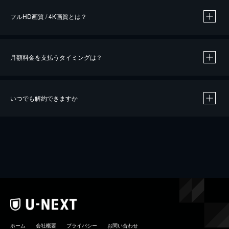
フルHD画質 / 4K画質とは？
月額料金を支払うタイミングは？
※
40％ポイント還元の対象は、クレジットカード決済による作品の購入 / レンタルです。
※
iOSアプリのUコイン決済による作品の購入 / レンタルは、20％のポイント還元です。
※
還元の対象外となる決済方法や商品があります。くわしくは
こちら
をご確認ください。
いつでも解約できますか
こちら
ホーム
会社概要
プライバシー
お問い合わせ