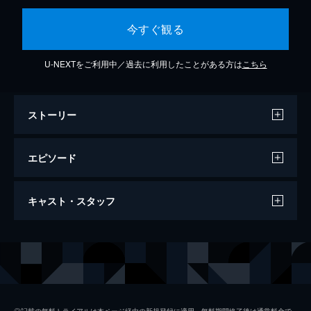
今すぐ観る
U-NEXTをご利用中／過去に利用したことがある方は
こちら
ストーリー
エピソード
第１話 ダメ女VSドS上司のツンデレ!?ラ
キャスト・スタッフ
ブストーリー
柴田ミチコ（深田恭子）は職を失い、無職な
のに男に貢ぎ続けて貯金もない。そんな中、
出演
深田恭子
いつもミチコを罵倒していた元上司・黒沢歩
（ディーン・フジオカ）と再会する。
ディーン・フジオカ
59分
三浦翔平
第２話 年下イケメンが急接近!!運命キター
◎記載の無料トライアルは本ページ経由の新規登録に適用。無料期間終了後は通常料金で