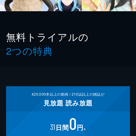
無料トライアルの
2つの特典
420,000
本以上の動画 /
210
誌以上の雑誌が
見放題
読み放題
0
31
日間
円
※