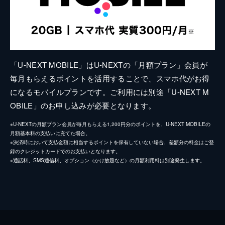
「U-NEXT MOBILE」はU-NEXTの「月額プラン」会員が
毎月もらえるポイントを活用することで、スマホ代がお得
になるモバイルプランです。ご利用には別途「U-NEXT M
OBILE」のお申し込みが必要となります。
※U-NEXTの月額プラン会員が毎月もらえる1,200円分のポイントを、U-NEXT MOBILEの
月額基本料の支払いに充てた場合。
※決済時において支払金額に相当するポイントを保有していない場合、差額分の料金はご登
録のクレジットカードでのお支払いとなります。
※通話料、SMS通信料、オプション（かけ放題など）の月額利用料は別途発生します。