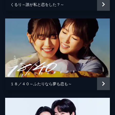
第５話 彼の本気キス！試合開始？
くるり～誰が私と恋をした？～
大西孝幸
ミチコ（深田恭子）は黒沢（ディーン・フジ
オカ）からオムライスの作り方を習い、最上
原作
中原アヤ
（三浦翔平）の自宅へ。２人はいい雰囲気に
なるが、最上の携帯が鳴り…。
演出
河合勇人
46分
福田亮介
第６話 彼氏がサギ師!?蘇る過去！
最上（三浦翔平）の両親の入院により、ミチ
月川翔
コ（深田恭子）との同棲は延期に。後日、
「ひまわり」に来店した最上はミチコを前に
黒沢（ディーン・フジオカ）と対峙する。
46分
第７話 私が本当に好きな人は?!
ミチコ（深田恭子）は最上（三浦翔平）にプ
１８／４０～ふたりなら夢も恋も～
ロポーズされたことを黒沢（ディーン・フジ
オカ）に報告するがどこかそっけない。ある
日、ミチコは倉庫に閉じ込められ…。
46分
第８話 今度は私から!?主任とキス