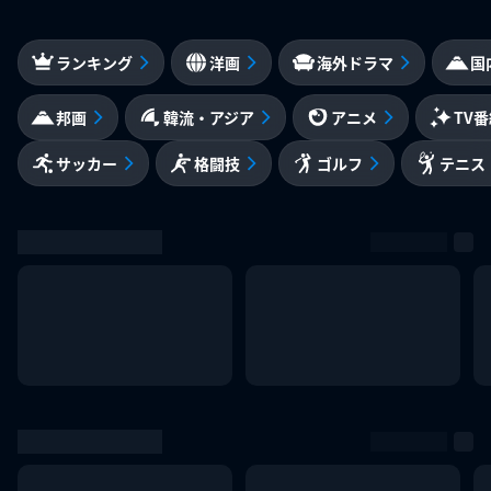
ランキング
洋画
海外ドラマ
国
邦画
韓流・アジア
アニメ
TV
サッカー
格闘技
ゴルフ
テニス