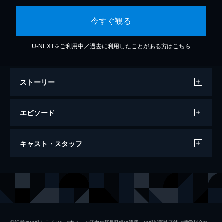
今すぐ観る
U-NEXTをご利用中／過去に利用したことがある方は
こちら
ストーリー
エピソード
2015/1/1放送 「東洋一のスラム街&銃密造
キャスト・スタッフ
村に潜入」
レギュラー化前の｢クレイジージャーニー｣お
正月特番｡丸山ゴンザレスが東洋一のスラム
出演
松本人志
街へ!銃声が鳴り響き､ゴミや残飯が散乱する
スラム街で危険を顧みない取材を敢行｡
設楽統
22分
小池栄子
2015/4/16放送 「マンホールタウンに潜
◎記載の無料トライアルは本ページ経由の新規登録に適用。無料期間終了後は通常料金で