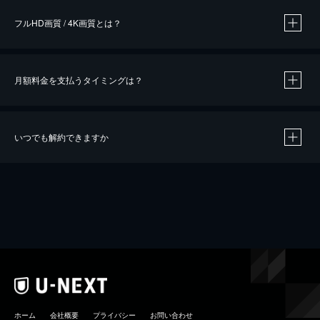
フルHD画質 / 4K画質とは？
月額料金を支払うタイミングは？
※
40％ポイント還元の対象は、クレジットカード決済による作品の購入 / レンタルです。
※
iOSアプリのUコイン決済による作品の購入 / レンタルは、20％のポイント還元です。
※
還元の対象外となる決済方法や商品があります。くわしくは
こちら
をご確認ください。
いつでも解約できますか
こちら
ホーム
会社概要
プライバシー
お問い合わせ