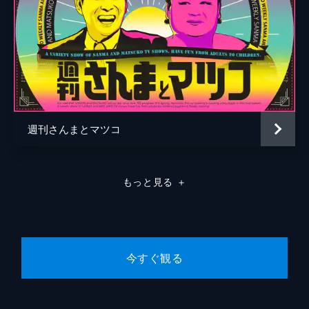
32分
2015/6/25放送 「マサイ戦士の妻」
マサイの戦士に嫁いだ女性が登場｡聞きたか
った日常生活､結婚前夜の信じられない風習､
知りたくてもなかなか聞けない夜の営みな
ど､本当に知りたい文化の違いを激白!
34分
2015/7/30放送 「番組名の由来となった男
週刊さんまとマツコ
★グレートジャーニー関野吉晴」
探検家が憧れる探検家・関野吉晴！人類の足
跡を辿る狂気旅▽インドネシア～石垣島を動
もっと見る
＋
力無し手作り船で渡る▽バカなの？船を造る
ための木を切る、ための斧を砂鉄から造る？
34分
2015/8/20放送 「神秘とロマンの沈船探
索」
今すぐ観る
世界中の海を撮り続ける水中写真家･鍵井靖
章と沈船探索の旅へ!海底に眠る沈船の内部
に潜入し､ゼロ戦や戦車などを激写する｡色鮮