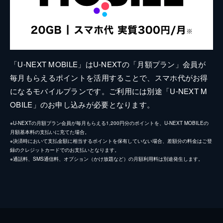
「U-NEXT MOBILE」はU-NEXTの「月額プラン」会員が
毎月もらえるポイントを活用することで、スマホ代がお得
になるモバイルプランです。ご利用には別途「U-NEXT M
OBILE」のお申し込みが必要となります。
※U-NEXTの月額プラン会員が毎月もらえる1,200円分のポイントを、U-NEXT MOBILEの
月額基本料の支払いに充てた場合。
※決済時において支払金額に相当するポイントを保有していない場合、差額分の料金はご登
録のクレジットカードでのお支払いとなります。
※通話料、SMS通信料、オプション（かけ放題など）の月額利用料は別途発生します。