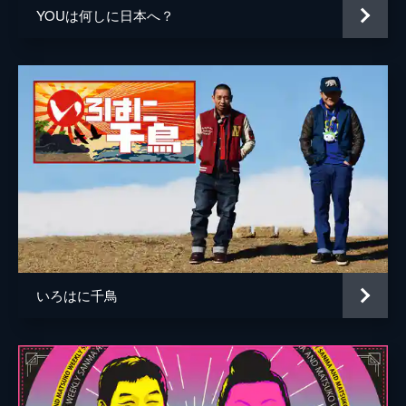
2015/5/28放送 「アラスカに取り憑かれた
YOUは何しに日本へ？
男」
アラスカの大自然に住み込む写真家が登場｡
そこには一朝一夕では見ることのできない
｢ド迫力のオーロラ｣や｢動物たちの未知なる
姿｣があった!
35分
2015/6/11放送 ｢世界四大廃墟巡礼の旅｣前
編
大人気写真集｢奇界遺産｣のフォトグラファー
佐藤健寿が､世界中の名だたる廃墟｢世界四大
廃墟｣を巡礼｡水辺に浮かぶ廃墟や､山頂にそ
びえる巨大廃墟などを目指す｡
34分
いろはに千鳥
2015/6/18放送 ｢世界四大廃墟巡礼の旅｣後
編
｢奇界遺産｣のフォトグラファー佐藤健寿が巡
る｢世界の四大廃墟を巡る旅｣完結編｡ラスト
はチェルノブイリの立ち入り禁止区域内へ｡
そこでは驚きの対面も｡