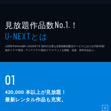
やかな水中生物の数々も大公開!
34分
見放題作品数
！
No.1
※
とは
U-NEXT
※GEM Partners調べ/2026年7⽉ 国内の主要な定額制動画配信サービスにおける洋画/邦画/
海外ドラマ/韓流・アジアドラマ/国内ドラマ/アニメを調査。別途、有料作品あり。
01
420,000
本以上が見放題！
最新レンタル作品も充実。