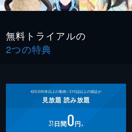
無料トライアルの
2つの特典
420,000
本以上の動画 /
210
誌以上の雑誌が
見放題
読み放題
0
31
日間
円
※