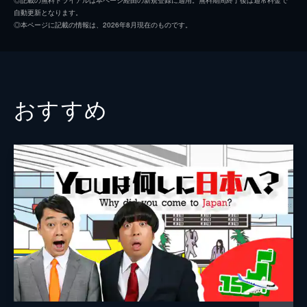
自動更新となります。
入」
プロデューサー
大畑合
◎本ページに記載の情報は、2026年8月現在のものです。
世界中の危険なエリアに足を運び､そこに住
樋江井彰敏
む人たちのリアルな生活実態に迫る丸山ゴン
ザレスが､ルーマニアにある｢マンホールタウ
演出
神尾祐輔
ン｣の内部へ潜入取材!
34分
おすすめ
2015/4/30放送 「奇界遺産×ペニス博物館
&神の洞窟」
｢奇界遺産｣フォトグラファー佐藤健寿がアイ
スランドへ｡世界的にも珍しいペニス博物館
や､氷河地帯に眠る超絶の景色･神の洞窟に潜
入&激写!異次元の光景をお届けする｡
33分
2015/5/14放送 「恐怖と神秘の洞窟探検」
国内外1000以上の未踏洞窟を探検した洞窟
探検家が登場｡彼が目にした地底に眠る神秘
の絶景や､死ぬかと思った難所ワースト3を紹
介する｡
34分