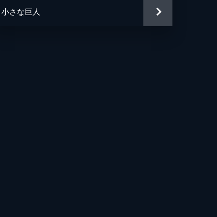
小さな巨人