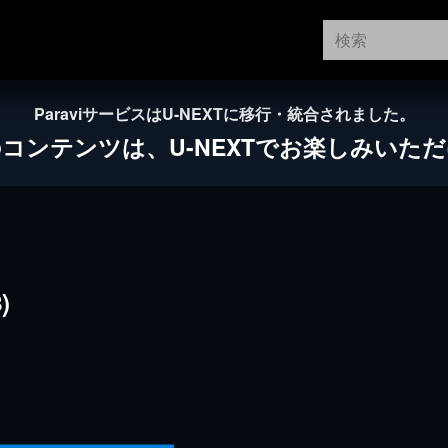
ParaviサービスはU-NEXTに移行・統合されました。
のコンテンツは、
U-NEXTでお楽しみいた
)