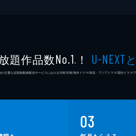
吉田真侑子
神田優
伊與田英徳
放題作品数
！
No.1
U-NEXT
峠田浩
※
26年7⽉ 国内の主要な定額制動画配信サービスにおける洋画/邦画/海外ドラマ/韓流・アジアドラマ/国内ドラ
池井戸潤
服部隆之
福澤克雄
03
田中健太
青山貴洋