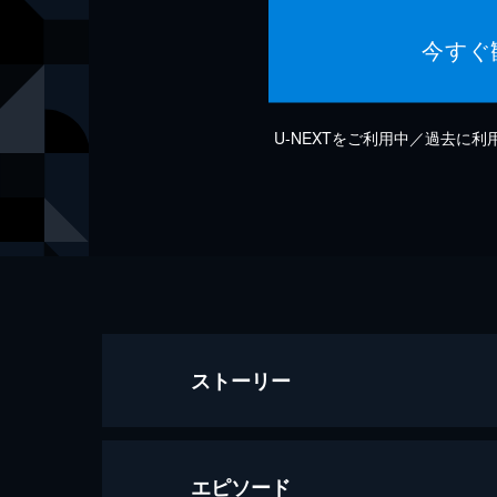
今すぐ
U-NEXTをご利用中／過去に
ストーリー
エピソード