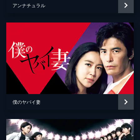
32分
アンナチュラル
#5 第5話 林晴也
ミチルが放った「お姉さんのことも後悔して
ないの？殺人犯の弟、持っちゃったんだよ」
という言葉に動揺したハヤシは、初めて“反
省したい”と思う。そんなハヤシにシ村は
「振り返ることから始めてみては」と言う。
32分
#6 第6話 カニの生き方
佐尾高茲が病死課にやってくる。生前、佐尾
は高関一文と“カニすべからく”というお笑い
コンビを組んでいた。なかなか芽が出なかっ
た“カニすべ”に、賞レースの決勝戦出場とい
うチャンスが訪れたのだが…。
僕のヤバイ妻
32分
#7 第7話 石間徳治
シ村が高齢の女性の案内を終えると、他殺
課・イシ間が中学生の女の子の受付をしなが
ら、一緒に泣いているところを発見する。イ
シ間は、泣き叫ぶ女の子の姿に思わず自身の