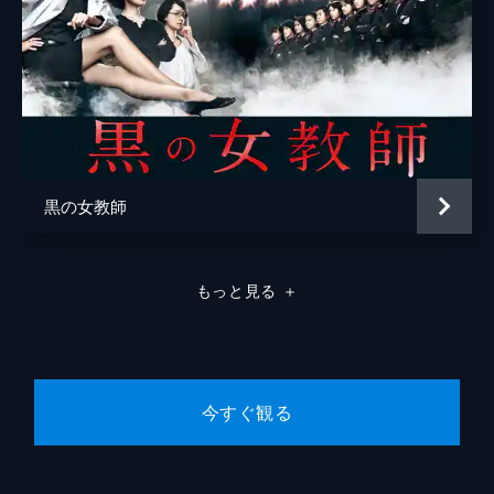
姪・ミチの姿を重ねていて…。
32分
#8 第8話 あしたのわたし
シ役所他殺課に、絵本を抱えた少女・小野田
凛がやってくる。凛はシ村に「いつもお母さ
んのことを怒らせていたから、凛は天国には
行けないかも」と言うが、生前の凛は園児に
読み聞かせをする心優しい子だった…。
黒の女教師
32分
#9 第9話 加護の会
シ村はロビーにいた寺井修斗に「加護の会に
もっと見る
＋
入信されていましたか？」と話しかける。寺
井の両指で輪を作る仕草は、宗教法人“加護
の会”の信者の証。シ村の脳裏には、幸せそ
うにほほ笑む妻・幸子の顔が浮かぶ。
32分
今すぐ観る
#10 第10話 お気を付けて
イシ間が凛と成仏する日。凛を見つめるシ村
は、まるで同じ年頃の娘・美幸の姿を重ねて