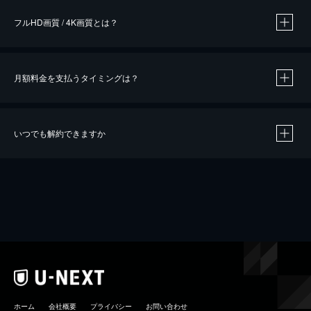
フルHD画質 / 4K画質とは？
月額料金を支払うタイミングは？
※
40％ポイント還元の対象は、クレジットカード決済による作品の購入 / レンタルです。
※
iOSアプリのUコイン決済による作品の購入 / レンタルは、20％のポイント還元です。
※
還元の対象外となる決済方法や商品があります。くわしくは
こちら
をご確認ください。
いつでも解約できますか
こちら
ホーム
会社概要
プライバシー
お問い合わせ