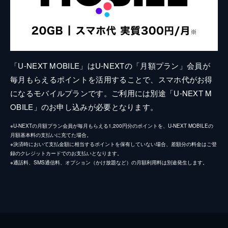
「U-NEXT MOBILE」はU-NEXTの「月額プラン」会員が
毎月もらえるポイントを活用することで、スマホ代がお得
になるモバイルプランです。ご利用には別途「U-NEXT M
OBILE」のお申し込みが必要となります。
※U-NEXTの月額プラン会員が毎月もらえる1,200円分のポイントを、U-NEXT MOBILEの
月額基本料の支払いに充てた場合。
※決済時において支払金額に相当するポイントを保有していない場合、差額分の料金はご登
録のクレジットカードでのお支払いとなります。
※通話料、SMS通信料、オプション（かけ放題など）の月額利用料は別途発生します。