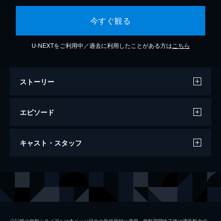
今すぐ観る
U-NEXTをご利用中／過去に利用したことがある方は
こちら
ストーリー
エピソード
#1 第1話 自殺ですね？
キャスト・スタッフ
目を覚ました三樹ミチルは、見知らぬ場所に
いた。戸惑うミチルは、総合案内係として働
くシ村の言葉で殺されたことを思い出し、他
出演
シ村
松岡昌宏
殺課でイシ間に「どうすればあの女に復讐で
三樹ミチル
黒島結菜
きるのか」と訴えるが…。
32分
ハヤシ（林晴也）
清原翔
#2 第2話 母
◎記載の無料トライアルは本ページ経由の新規登録に適用。無料期間終了後は通常料金で