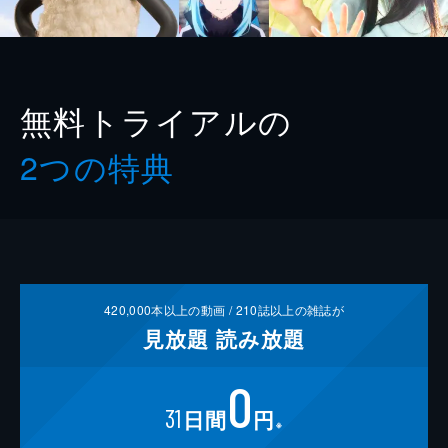
無料トライアルの
2つの特典
420,000
本以上の動画 /
210
誌以上の雑誌が
見放題
読み放題
0
31
日間
円
※