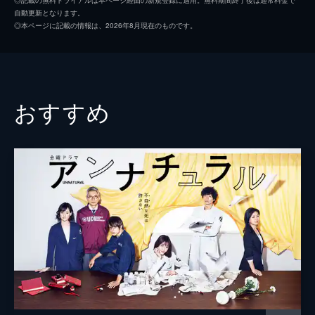
自動更新となります。
三樹ミチルは偶然、シ村、ニシ川らが死刑囚
ニシ川（西川実和子）
松本まりか
◎本ページに記載の情報は、2026年8月現在のものです。
だったことを知ってしまう。さらにハヤシ
イシ間（石間徳治）
でんでん
が、かつてニュースで死刑囚として報じられ
ていたことも思い出し、死役所の職員たちに
監督
湯浅弘章
対する嫌悪感を募らせていく。
32分
棚澤孝義
おすすめ
#3 第3話 人を殺す理由
酒井麻衣
三樹ミチルはシ役所職員全員が死刑囚である
ことを知り、シ村に「人殺し」と言い放つ。
松本花奈
その瞬間、シ村は普段は見せない厳しい表情
を見せ、ミチルは言葉を失う。そんな折、シ
蔵方政俊
役所で男が暴れまわる騒ぎが発生する。
脚本
政池洋佑
32分
#4 第4話 初デート
三浦希紗
シ村が死刑になったのは自分の娘を殺したか
らだった。衝撃の事実に驚がくする三樹ミチ
原作
あずみきし
ルに、シ村は「成仏の期限まであと1日」と
音楽
諸橋邦行
告げる。条例では“期間内に手続きしないと
冥途の道を彷徨う”ことになっており…。