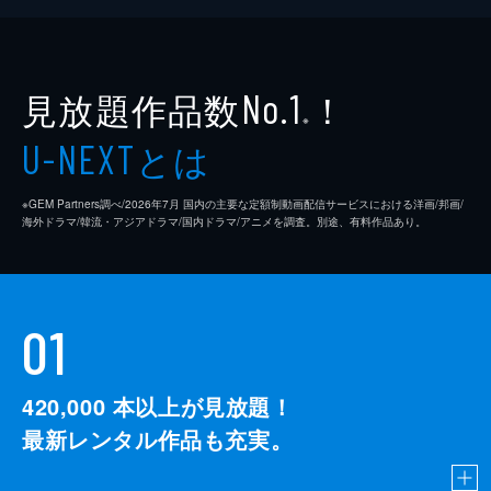
いるかのようだった。当時、シ村の妻・幸子
は料理を一切口にせず、何を言っても絵の具
しか食べない美幸に焦っていて…。
32分
見放題作品数
！
No.1
※
とは
U-NEXT
※GEM Partners調べ/2026年7⽉ 国内の主要な定額制動画配信サービスにおける洋画/邦画/
海外ドラマ/韓流・アジアドラマ/国内ドラマ/アニメを調査。別途、有料作品あり。
01
420,000
本以上が見放題！
最新レンタル作品も充実。