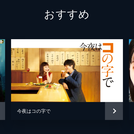
おすすめ
橋爪ようこ
高畑淳
河上堅吾
杉本哲
、芹沢（鈴木京香）から説教をくらう。そんな中、須田はゆと
、２人は騒動に巻き込まれてしまう。
石丸謙
星護
池澤辰
気に入りの中華食堂が店を畳もうとしていた。店を失いたくな
島成美）を説得し、「清流企画」に後継者探しを依頼する。
吉川厚
古家和
今夜はコの字で
、浮かれているゆとり（黒島結菜）。そんな中、業界最大手チ
久部緑
京香）に新メニューの開発の依頼が。ただし、２社で争うコン