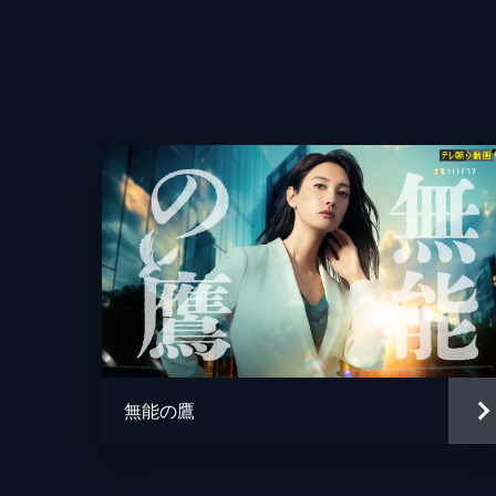
うことになり…。
44分
第4話
ラーメンオタクの須田（前野朋哉）は
（黒島結菜）を誘いラーメン店へ行き
ナレーション
44分
監督
第5話
ラーメン評論家の有栖（石塚英彦）お
有栖は店主・大平夫妻（螢雪次朗、茅
44分
脚本
第6話
無能の鷹
初めて店の手伝いが出来ることになり
原作
ーン店を経営する蒲生から芹沢（鈴木