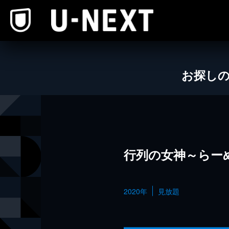
本文へスキップ
お探し
行列の女神～らー
2020年
見放題