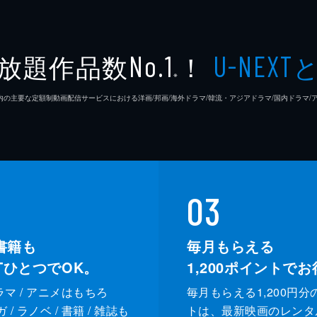
放題作品数
！
No.1
U-NEXT
※
26年7⽉ 国内の主要な定額制動画配信サービスにおける洋画/邦画/海外ドラマ/韓流・アジアドラマ/国内ドラ
03
書籍も
毎月もらえる
XTひとつでOK。
1,200
ポイントでお
ドラマ / アニメはもちろ
毎月もらえる1,200円分
/ ラノベ / 書籍 / 雑誌も
トは、最新映画のレンタ