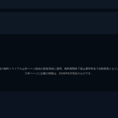
人にして、フードコンサルタント・芹沢達美（鈴木京香）。あ
味がイマイチ」だと評する女性客（黒島結菜）が現れ…。
芹沢達美
鈴木京
汐見ゆとり
黒島結
り（黒島結菜）に夏川（高橋メアリージュン）の仕事を見学す
載の無料トライアルは本ページ経由の新規登録に適用。無料期間終了後は通常料金で自動更新となり
◎本ページに記載の情報は、2026年8月現在のものです。
夏川彩
高橋メ
は嫌悪感を露わにするが社長命令と一蹴する。
白坂隼人
小関裕
須田正史
前野朋
結菜）は、味に自信はあるものの客が入らず困っている『つけ
安西の妻も、別のコンサル会社に依頼し、２社によるコンペを
有栖涼
石塚英