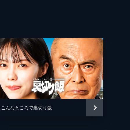
子
太
り
二郎
也
い
志
尚
こんなところで裏切り飯
ェ
郎
ペ