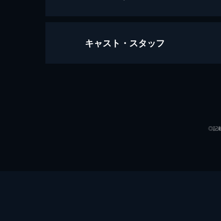
キャスト・スタッフ
第1話
ラーメン業界をけん引する日本一の職
日、芹沢が手掛けた新作ラーメンを「
出演
44分
第2話
芹沢（鈴木京香）は、新入社員・ゆと
◎記
よう指示。ゆとりを快く思わない夏川
44分
第3話
依頼を勝手に引き受けたゆとり（黒島
あんざい』店主・安西のもとへ。だが