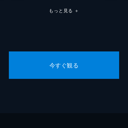
河合単
もっと見る
＋
佐橋俊
門責任者に抜擢され大忙しの芹沢（鈴木京香）のもとに、『麺
って来る。名店と言われる本店と同じ味の新店舗に客が入らず
今すぐ観る
ュー“濃口醤油らあめん”と同じ味を出すラーメン店が出現。
っそり客を奪われてしまう。さらに不幸は続き…。