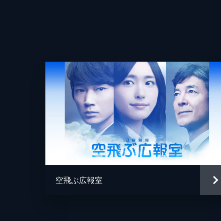
５年前の殺人事件の容疑者だったエト
わかる。志摩（星野源）はその男が久
45分
空飛ぶ広報室