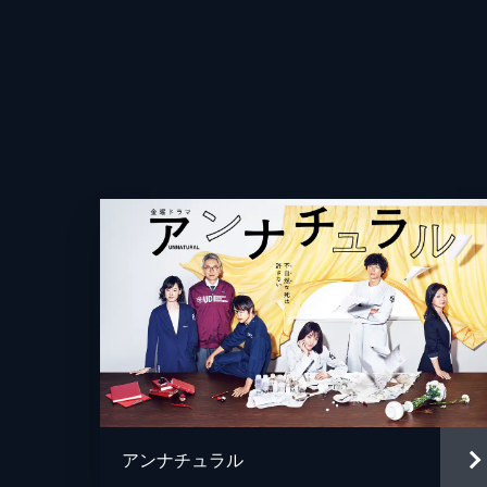
45分
＃04 ミリオンダラー・ガール
拳銃使用による殺人未遂事件が発生。
子（美村里江）が駆け込んだ薬局店へ
45分
＃05 夢の島
日本人店員が勤務するコンビニを狙
は､現場周辺の店舗でコンビニ店員に
45分
＃06 リフレイン
脚本
「志摩（星野源）は相棒殺し」という
のかつての相棒・香坂（村上虹郎）が
プロデューサー
アンナチュラル
45分