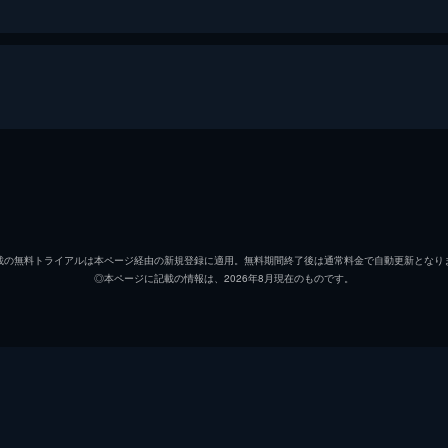
して招集された志摩一未（星野源）。人事トラブルから、奥多
ィを組むよう命じられ…。
綾野剛
星野源
を走る車に違和感を抱いた伊吹（綾野剛）。そんな中、殺人事
載の無料トライアルは本ページ経由の新規登録に適用。無料期間終了後は通常料金で自動更新となり
◎本ページに記載の情報は、2026年8月現在のものです。
岡田健史
という無線が入り…。
橋本じゅん
黒川智花
頻発している。“通報したプレイヤーが警察から逃げ切ったら
愉快犯に、伊吹（綾野剛）は…。
渡邊圭祐