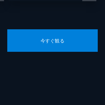
得田真裕
塚原あゆ子
で現場に駆けつけた伊吹（綾野剛）と志摩（星野源）。一方、
じゅん）は指名手配犯と遭遇し…！？
竹村謙太郎
加藤尚樹
今すぐ観る
り出された伊吹（綾野剛）と志摩（星野源）。前科があった被
の恩師・蒲郡（小日向文世）で…。
仕掛けられた一件が進展する中、主犯がエトリと繋がりのある
各所へのガサ入れが決行されるが…。