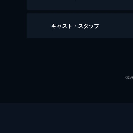
キャスト・スタッフ
＃01 激突
新設の臨時部隊“第４機捜”の隊員と
交番勤務員・伊吹藍（綾野剛）とバデ
出演
59分
＃02 切なる願い
志摩（星野源）とのパトロール中、隣
◎記
の容疑者が凶器を持って逃走している
45分
＃03 分岐点
西武蔵野署管内でイタズラの通報が
ち”というゲームのルールを模倣した