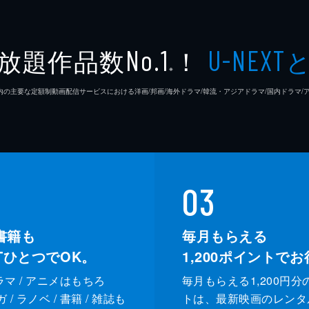
放題作品数
！
No.1
U-NEXT
※
26年7⽉ 国内の主要な定額制動画配信サービスにおける洋画/邦画/海外ドラマ/韓流・アジアドラマ/国内ドラ
03
書籍も
毎月もらえる
XTひとつでOK。
1,200
ポイントでお
ドラマ / アニメはもちろ
毎月もらえる1,200円分
/ ラノベ / 書籍 / 雑誌も
トは、最新映画のレンタ