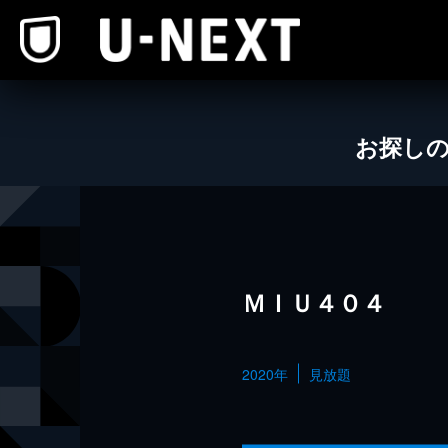
本文へスキップ
お探し
ＭＩＵ４０４
2020年
見放題