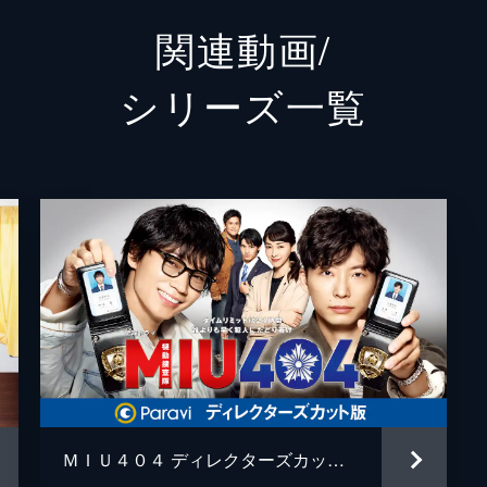
関連動画/
番家天嵩
シリーズ⼀覧
伊吹（綾野剛）と志摩（星野源）は、被害者の元ホステス青池
金井勇太
急行する。店主の証言では…。
鈴鹿央士
菅田将暉
った強盗事件が同時発生する。伊吹（綾野剛）と志摩（星野源
生瀬勝久
ふんして張り込みを行うが…。
麻生久美子
野木亜紀子
うわさ話を聞いた伊吹（綾野剛）は、九重（岡田健史）から志
不審な死を遂げたことを聞き出し…。
新井順子
ＭＩＵ４０４ ディレクターズカット版