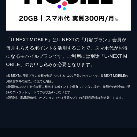
「U-NEXT MOBILE」はU-NEXTの「月額プラン」会員が
毎月もらえるポイントを活用することで、スマホ代がお得
になるモバイルプランです。ご利用には別途「U-NEXT M
OBILE」のお申し込みが必要となります。
※U-NEXTの月額プラン会員が毎月もらえる1,200円分のポイントを、U-NEXT MOBILEの
月額基本料の支払いに充てた場合。
※決済時において支払金額に相当するポイントを保有していない場合、差額分の料金はご登
録のクレジットカードでのお支払いとなります。
※通話料、SMS通信料、オプション（かけ放題など）の月額利用料は別途発生します。