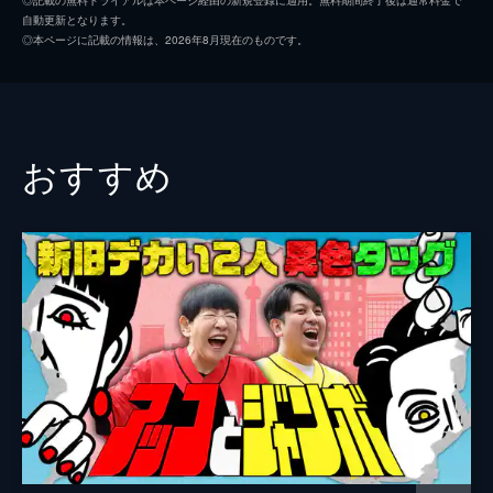
自動更新となります。
#2 渡辺直美が5年ぶりのご来店！ニューヨ
佐久間宣行
◎本ページに記載の情報は、2026年8月現在のものです。
ークで感じた日米コメディアンの違いと
は？
宮中彩花
想像と違う意外な海外生活が明らかに！コメ
ディハウスを回って笑いを勉強「売れたくて
眠れない夜もある」さらに仲間たちから届い
おすすめ
た“反省ノート”も発表！
41分
#3 今夜はアンタッチャブルが初来店！紆
余曲折だらけの2人の本音が溢れ出す！
10年ぶりのコンビ復活は「面倒臭かった」!?
紆余曲折だらけの2人の本音が溢れ出す！友
達ではなく「組まされた」コンビ結成(秘)
話！若林だけが知る意外な山崎の一面
41分
#4 直木賞作家の西加奈子＆朝井リョウが
ご来店！小説家の知られざる実態が明らか
に!?
直木賞作家の2人は、若林の15年来の友人！
「推薦コメントは馴れ合い!?」小説家のまさ