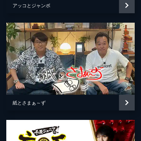
アッコとジャンボ
かの本音と知られざる実態が明らかに！直木
賞作家による「反省ノート」も
41分
#5 三四郎＆レインボー＆東京ホテイソン
がご来店！今夜は6人が間違いに気づいた
ことを発表！
「私間違ってました発表会」KOC決勝進出直
後のレインボーが興奮冷めやらぬまま登場！
恋愛体質なたけるにショーゴがブチギレ!?さ
らに小宮は相田へ不満を爆発！
41分
#6 大注目の若手・エバースが初来店＆ニ
ッポンの社長がダブルインパクト優勝後の
不満をぶっちゃける！
紙とさまぁ～ず
ニッポンの社長ダブルインパクト優勝後の不
満▽ケツの悩み「先輩から可愛がられない」
▽大注目の若手エバース初来店！同期に遅れ
てブレイク！最近までゴミ屋敷で同居生活!?
41分