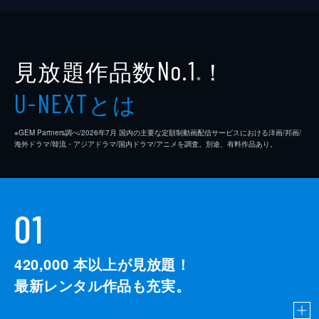
41分
#10 KOC優勝のロングコートダディ、そ
してや団・しずるがご来店！激闘の裏側を
赤裸々告白！
見放題作品数
！
No.1
KOCチャンピオンと惜しくも優勝を逃した2
※
組がご来店！▽激闘の裏側を赤裸々告白▽ロ
とは
U-NEXT
コディ兎は優勝して悪い方へ!?しずる＆や団
今だから言える自分たちの敗因
※GEM Partners調べ/2026年7⽉ 国内の主要な定額制動画配信サービスにおける洋画/邦画/
41分
海外ドラマ/韓流・アジアドラマ/国内ドラマ/アニメを調査。別途、有料作品あり。
01
420,000
本以上が見放題！
最新レンタル作品も充実。