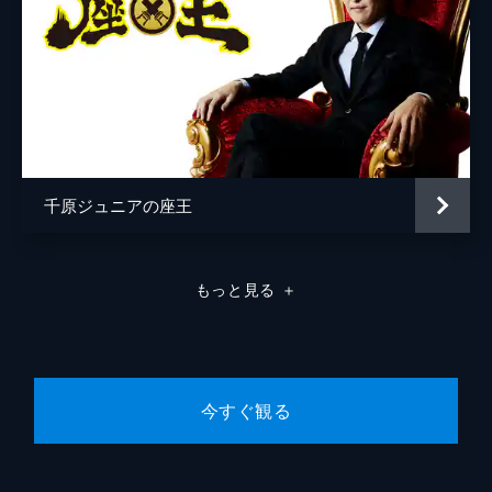
#7 加護亜依＆なすなかにし＆マユリカが
ご来店！あのスキャンダル当時を大反省！
大人気企画！「芸能人の反省ノート」加護亜
依がスキャンダル当時を大反省！人生最大の
反省は“2回目の喫煙”なすなか＆マユリカ大
困惑「同じテーマで強敵すぎる」
41分
#8 新企画！クズ芸人4人と「私がくらった
千原ジュニアの座王
一言発表会」
新企画！「私がくらった一言発表会」クロち
ゃんの不満が大爆発！失恋の原因はしんい
ち!?パンポテ谷が解散から半年で再結成を語
もっと見る
＋
る！ニシダ母親に言われた衝撃の一言！
41分
#9 パンサー向井＆さらば青春の光がご来
店！今一番忙しい2組の本音が大暴走！
今一番忙しい2組の本音が大暴走！超多忙な
今すぐ観る
40代芸人の恋愛悩み▽森田「この歳になると
人を好きにならない」ストレス＆雑念だらけ
向井飯も食わずカジノに没頭する裏の顔