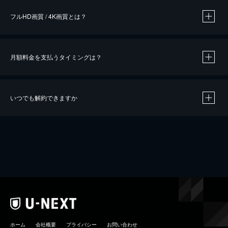
フルHD画質 / 4K画質とは？
月額料金を支払うタイミングは？
※
40％ポイント還元の対象は、クレジットカード決済による作品の購入 / レンタルです。
※
iOSアプリのUコイン決済による作品の購入 / レンタルは、20％のポイント還元です。
※
還元の対象外となる決済方法や商品があります。くわしくは
こちら
をご確認ください。
いつでも解約できますか
こちら
ホーム
会社概要
プライバシー
お問い合わせ