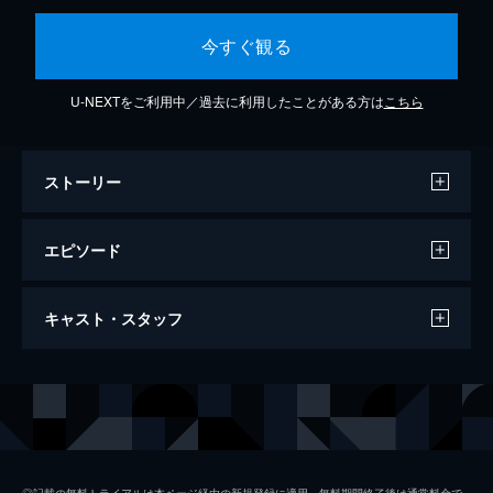
今すぐ観る
U-NEXTをご利用中／過去に利用したことがある方は
こちら
ストーリー
エピソード
#1 銀シャリ＆囲碁将棋＆ジェラードンが
キャスト・スタッフ
ご来店！本心が溢れ出す芸人反省ノート
SP！
大人気企画！芸人反省ノートSP！銀シャリ
出演
若林正恭
橋本「後輩の名前を呼び捨て出来ない」ジェ
ラードン西本「1日に5回はウンコする」囲碁
春日俊彰
将棋文田「間違って家を解体された」
プロデューサー
星俊一
41分
◎記載の無料トライアルは本ページ経由の新規登録に適用。無料期間終了後は通常料金で