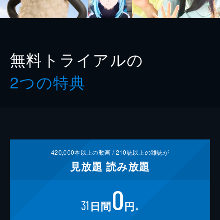
無料トライアルの
2つの特典
420,000
本以上の動画 /
210
誌以上の雑誌が
見放題
読み放題
0
31
日間
円
※