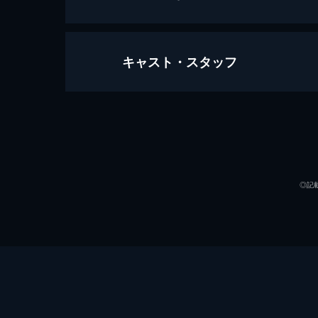
キャスト・スタッフ
第壱話 結婚は離婚のはじまり?!
運命の糸に導かれるように結婚した水
ンカをし、互いに離婚を言い放つ。そ
出演
59分
第弐話 離婚の準備は偽装夫婦から
新連載企画のためのパーティーに夫婦
◎記
山瑛太）も同日のバーベキュー大会に
45分
第参話 うれし恥ずかし偽装の新婚旅
紘一（永山瑛太）の母・薫（宮崎美子
一は会いに行くことに。周囲から「新