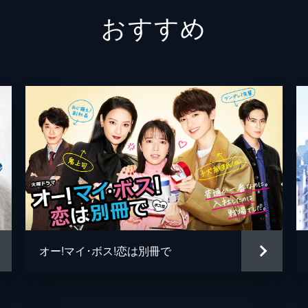
泉澤陽子
おすすめ
紘一（永山瑛太）だが、咲に３年間のパリ研修の話が出る。そ
。２人が目指す“理想”とは！？
植田博樹
吉藤芽衣
坪井敏雄
鈴木早苗
韓哲
小牧桜
オー!マイ･ボス!恋は別冊で