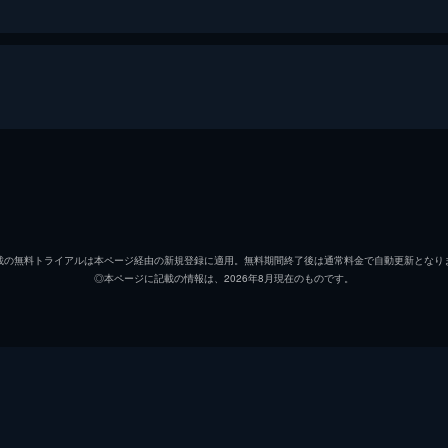
口咲（北川景子）と緒原紘一（永山瑛太）だったが、早々に大
れを両親に話そうとすると…。
北川景子
永山瑛太
で出席してほしいと言われた咲（北川景子）。しかし、紘一（
載の無料トライアルは本ページ経由の新規登録に適用。無料期間終了後は通常料金で自動更新となり
◎本ページに記載の情報は、2026年8月現在のものです。
高橋光臣
、夫婦での参加を念押しされ…。
白洲迅
行
濱田マリ
）が箱根の温泉旅館で働いているとわかり、咲（北川景子）と
婚旅行」と冷やかされた２人は…。
大野いと