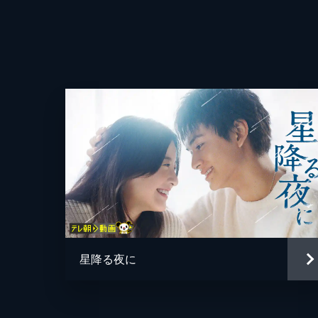
脚本
改めて交際を始めた咲（北川景子）と
話を偶然聞いた紘一はある決意を秘め…
プロデューサー
45分
演出
星降る夜に