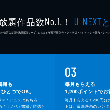
放題作品数
！
No.1
U-NEXT
※
26年7⽉ 国内の主要な定額制動画配信サービスにおける洋画/邦画/海外ドラマ/韓流・アジアドラマ/国内ドラ
03
書籍も
毎月もらえる
XTひとつでOK。
1,200
ポイントでお
ドラマ / アニメはもちろ
毎月もらえる1,200円分
/ ラノベ / 書籍 / 雑誌も
トは、最新映画のレンタ