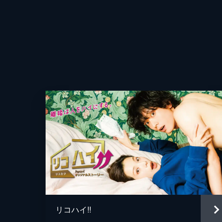
45分
第四話 誕生会が地獄絵図へ…全員離
母・美土里（三石琴乃）が咲（北川景
レ・貴也（高橋光臣）や紘一（永山瑛
45分
第伍話 ついにホントの新婚生活、開
紘一（永山瑛太）の母・薫（宮崎美
（北川景子）の父・武史（平田満）を
45分
第六話 家売る夫婦の最後
離婚前夜、咲（北川景子）は「最後の
れない。そんな中、咲の担当作家・水
リコハイ!!
45分