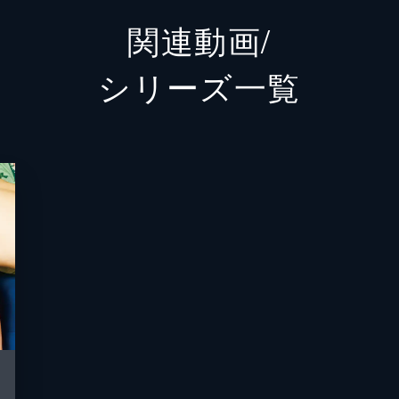
関連動画/
田辺桃子
婚の結末は!?
シリーズ⼀覧
子）たちの新居で誕生パーティーを勝手に開く。そこに咲の元
中田クルミ
太）を慕う純（田辺桃子）も集い…。
松永天馬
始!?
中山麻聖
子）が父・正（酒向芳）に正式に離婚を迫る。一方、落ち込む
松川星
心配した紘一が咲の実家に向かうと…。
菅原卓磨
池田大
晩餐」だと料理を用意して紘一（永山瑛太）を待つが、連絡が
無月（白洲迅）が突然部屋に現れ…。
吉田涼哉