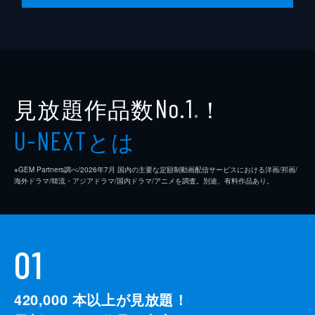
見放題作品数
！
No.1
※
とは
U-NEXT
※GEM Partners調べ/2026年7⽉ 国内の主要な定額制動画配信サービスにおける洋画/邦画/
海外ドラマ/韓流・アジアドラマ/国内ドラマ/アニメを調査。別途、有料作品あり。
01
420,000
本以上が見放題！