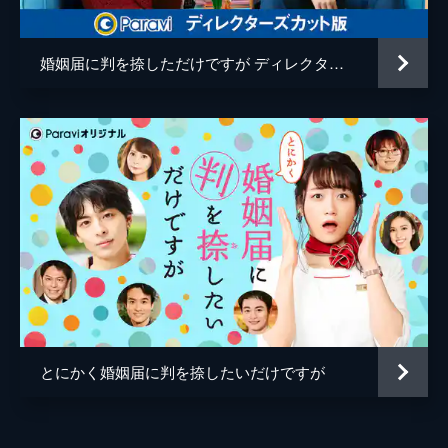
つけた百瀬（坂口健太郎）は「しばらくはう
野波麻帆
ちにいればいい」と提案。そこで明葉（清野
菜名）と百瀬は同じベットで寝ることに…。
婚姻届に判を捺しただけですが ディレクターズカット版
木野花
47分
第６話 友情のキスしていいですか？
田辺誠一
突然、明葉（清野菜名）の両親が家にやって
脚本
田辺茂範
きて、百瀬（坂口健太郎）との借金問題にも
急展開が！また、合コンがキッカケとなり、
おかざきさとこ
牧原唯斗（高杉真宙）が百瀬に宣戦布告！？
47分
プロデューサー
松本明子
第７話 偽装妻VS寄生女…本当の妻は
那須田淳
明葉（清野菜名）のキスを“仕返し”だと思い
込んだ百瀬（坂口健太郎）は、離婚を提案す
原作
有生青春
る。そんな中、百瀬は仕事で美晴（倉科カ
ナ）と瓜二つの野上香菜と知り合い…。
音楽
末廣健一郎
47分
とにかく婚姻届に判を捺したいだけですが
MAYUKO
第８話 偽装夫、激走!?早朝のハグ♡
明葉（清野菜名）の“本当の気持ち”を理解し
演出
金子文紀
ていない百瀬（坂口健太郎）に我慢の限界を