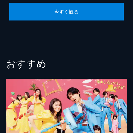
竹村謙太郎
迎え、明葉は家出する。そんな中、百瀬のと
ころへ唯斗（高杉真宙）がやってきて…。
今すぐ観る
井村太一
47分
第９話 傷ついても、あなたをラブです！
濱野大輝
離婚に応じた明葉（清野菜名）だが、百瀬
（坂口健太郎）の好きな人は美晴（倉科カ
ナ）だと思い込んだまま別々の暮らしがスタ
ート。百瀬の“新たな不毛な恋”の行方
は…！？
おすすめ
47分
最終話 ずっと一緒にいたいです！
ついにお互いの気持ちを確かめた明葉（清野
菜名）と百瀬（坂口健太郎）は、一から付き
合い始める。そんな中、一緒に暮らしていた
家を退去しなければいけない事態に――！？
47分