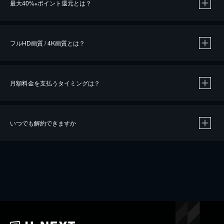
最大40%
ポイント還元とは？
※
※
作品によって必要なポイントが異なります。
フルHD画質 / 4K画質とは？
月額料金を支払うタイミングは？
※
40％ポイント還元の対象は、クレジットカード決済による作品の購入 / レンタルです。
※
iOSアプリのUコイン決済による作品の購入 / レンタルは、20％のポイント還元です。
※
還元の対象外となる決済方法や商品があります。くわしくは
こちら
をご確認ください。
いつでも解約できますか
こちら