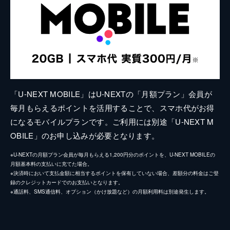
「U-NEXT MOBILE」はU-NEXTの「月額プラン」会員が
毎月もらえるポイントを活用することで、スマホ代がお得
になるモバイルプランです。ご利用には別途「U-NEXT M
OBILE」のお申し込みが必要となります。
※U-NEXTの月額プラン会員が毎月もらえる1,200円分のポイントを、U-NEXT MOBILEの
月額基本料の支払いに充てた場合。
※決済時において支払金額に相当するポイントを保有していない場合、差額分の料金はご登
録のクレジットカードでのお支払いとなります。
※通話料、SMS通信料、オプション（かけ放題など）の月額利用料は別途発生します。