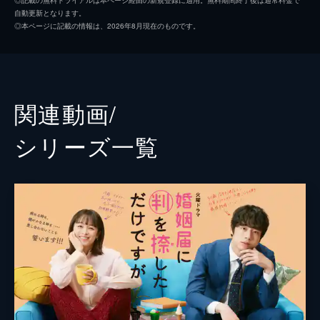
自動更新となります。
百瀬（坂口健太郎）に代わってモモズ弁当を
高杉真宙
◎本ページに記載の情報は、2026年8月現在のものです。
手伝うことになった明葉（清野菜名）。義兄
前野朋哉
嫁の美晴（倉科カナ）とも仲良くなり、料理
が苦手な明葉でも頑張っていたのだが…。
中川翔子
47分
第３話 兄嫁に恋する夫に恋しました
笠原秀幸
関連動画/
明葉（清野菜名）と百瀬（坂口健太郎）の結
小林涼子
婚祝いの場で明葉のお節介が百瀬の勘に触
シリーズ⼀覧
り、２人は家で気まずい空気に。そんな中、
森永悠希
明葉に大きなコンペの話が舞い込むが…。
47分
深川麻衣
第４話 私、偽装夫と友達になります！
岡田圭右
初めて女友達ができたと明葉（清野菜名）に
懐きまくりの百瀬（坂口健太郎）。明葉は百
西尾まり
瀬への不毛な恋に悩みつつ、誘われた日帰り
温泉旅行へ“友達だから”と行くことに…。
長見玲亜
47分
小倉久寛
第５話 恋のスイッチはどこですか？
離婚届を残し失踪した美晴（倉科カナ）を見
朝加真由美