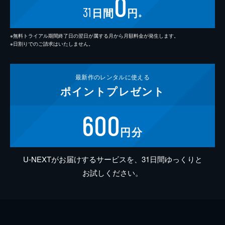
0
31
日間
円
※
※無料トライアル期間終了日の翌日が属する月から月額料金が発生します。
※日割りでのご請求はいたしません。
最新作の
レンタルに使える
ポイント
プレゼント
600
円分
U-NEXTがお届けするサービスを、31日間ゆっくりと
お試しください。