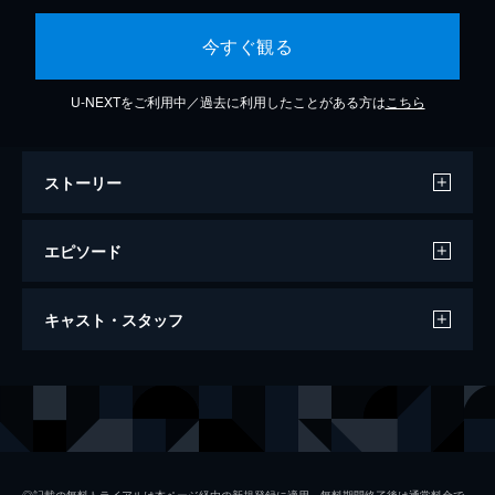
今すぐ観る
U-NEXTをご利用中／過去に利用したことがある方は
こちら
ストーリー
エピソード
第１話 お一人様最高女子がカタブツ男子
キャスト・スタッフ
と偽装結婚!?
「おひとり様最高！」女子の大加戸明葉（清
野菜名）はある日、他人のプロポーズ現場を
出演
清野菜名
目撃！そこで盛大に振られていた百瀬柊（坂
口健太郎）と、偶然飲み会の席で再会し…。
坂口健太郎
60分
倉科カナ
第２話 堅物夫の実家にお泊まりで大波乱!?
◎記載の無料トライアルは本ページ経由の新規登録に適用。無料期間終了後は通常料金で