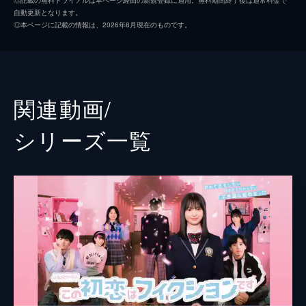
自動更新となります。
泉（飯沼愛）は野島（坂東龍汰）に進路希望
武山瑠香
◎本ページに記載の情報は、2026年8月現在のものです。
について聞かれるが、うまく答えることがで
三浦涼菜
きない。一方、「祖父江広樹」が一度も学校
に姿を現さないままテスト期間に突入し…。
赤穂華
12分
飯塚悟志
EP.03
関連動画/
欠席のままテストで１位を取った祖父江の幽
綱啓永
霊説で学校は持ち切りに。そんな中、泉（飯
シリーズ⼀覧
沼愛）は担任の長谷部（飯塚悟志）に祖父江
本多力
の家までプリントを届けるよう頼まれ…。
12分
渋谷風花
EP.04
山時聡真
祖父江のLINEアカウントを知ってしまった
泉（飯沼愛）は、皆には内緒でやりとりを始
りゅうが
める。放課後に泉が祖父江の家を訪ねたとこ
ろを萌子（三浦涼菜）が見ていて…。
岡田里穂
12分
高橋七海
EP.05
祖父江宅から出てきた泉（飯沼愛）は、萌子
出口真帆