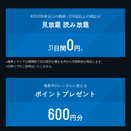
420,000
本以上の動画 /
210
誌以上の雑誌が
見放題
読み放題
0
31
日間
円
※
※無料トライアル期間終了日の翌日が属する月から月額料金が発生します。
※日割りでのご請求はいたしません。
最新作の
レンタルに使える
ポイント
プレゼント
600
円分