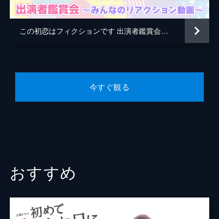
（三浦涼菜）と鉢合わせてしまい…。一方、
鈴鹿央士
学校では生徒たちの風景画が掲示され、その
中にあった祖父江の絵に泉は圧倒される。
この初恋はフィクションです 出演者鑑賞会～みんなのリアクション動画～
矢田亜希子
12分
EP.06
坂井真紀
祖父江から写真を預かった泉（飯沼愛）は、
脚本
徳尾浩司
彼がどんな顔をしているのか気になって仕方
がない。一方、学校では紗羽（武山瑠香）と
今すぐ観る
小山正太
凛（赤穂華）の追試が間近に迫っていて…。
12分
プロデューサー
松本友香
EP.07
韓哲
LINEのやり取りが続き、祖父江との距離が
縮まった気がして嬉しい泉（飯沼愛）。再テ
原作
秋元康
ストが終わり、遊園地に行こうと皆で盛り上
がっていると萌子（三浦涼菜）が…。
演出
宮崎陽平
おすすめ
12分
岡本伸吾
EP.08
萌子（三浦涼菜）の発言で、険悪ムードにな
小牧桜
ってしまった泉（飯沼愛）や紗羽（武山瑠