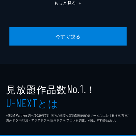
もっと見る
＋
今すぐ観る
見放題作品数
！
No.1
※
とは
U-NEXT
※GEM Partners調べ/2026年7⽉ 国内の主要な定額制動画配信サービスにおける洋画/邦画/
海外ドラマ/韓流・アジアドラマ/国内ドラマ/アニメを調査。別途、有料作品あり。