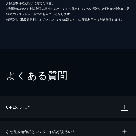
月額基本料の支払いに充てた場合。
※決済時において支払金額に相当するポイントを保有していない場合、差額分の料金はご登
録のクレジットカードでのお支払いとなります。
※通話料、SMS通信料、オプション（かけ放題など）の月額利用料は別途発生します。
よくある質問
U-NEXTとは？
なぜ見放題作品とレンタル作品があるの？