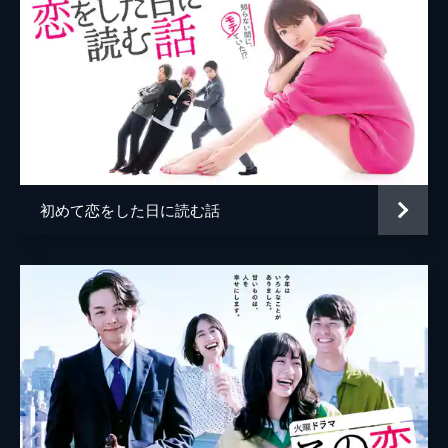
香）たち３人。そんな女子たちを心配した野
島（坂東龍汰）と来玖（窪塚愛流）は…。
12分
EP.09
遊園地へ遊びに行く待ち合わせ場所に時間通
り来たのは、泉（飯沼愛）と萌子（三浦涼
菜）だけだった。萌子が泉に、なぜ紗羽（武
山瑠香）と友だちになったのか聞くと…。
12分
初めて恋をした日に読む話
EP.10
祖父江から遊園地での様子を実況して欲しい
と頼まれた泉（飯沼愛）。一方、野島（坂東
龍汰）は、この遊園地で泉に告白することを
決意。泉を誘い、２人きりになるが…。
12分