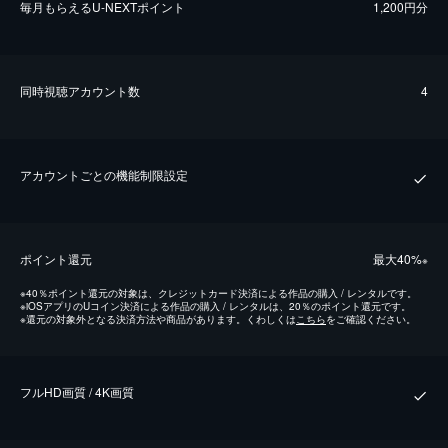
毎⽉もらえるU-NEXTポイント
1,200円分
同時視聴アカウント数
4
アカウントごとの機能制限設定
ポイント還元
最⼤40%
※
※
40％ポイント還元の対象は、クレジットカード決済による作品の購入 / レンタルです。
※
iOSアプリのUコイン決済による作品の購入 / レンタルは、20％のポイント還元です。
※
還元の対象外となる決済方法や商品があります。くわしくは
こちら
をご確認ください。
フルHD画質 / 4K画質