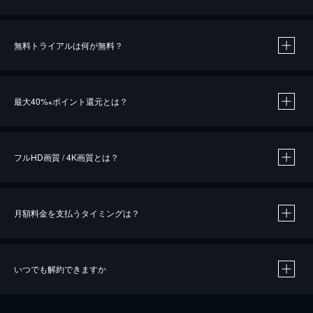
無料トライアルは何が無料？
※
最大40%
ポイント還元とは？
※
※
作品によって必要なポイントが異なります。
フルHD画質 / 4K画質とは？
月額料金を支払うタイミングは？
※
40％ポイント還元の対象は、クレジットカード決済による作品の購入 / レンタルです。
※
iOSアプリのUコイン決済による作品の購入 / レンタルは、20％のポイント還元です。
※
還元の対象外となる決済方法や商品があります。くわしくは
こちら
をご確認ください。
いつでも解約できますか