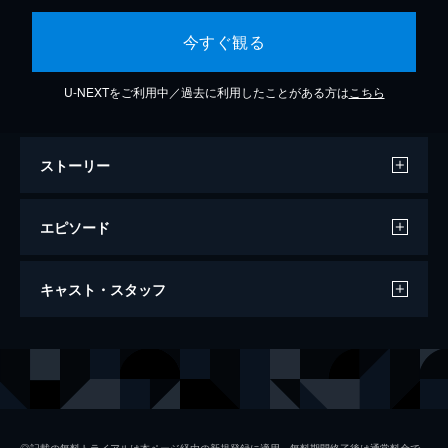
今すぐ観る
U-NEXTをご利用中／過去に利用したことがある方は
こちら
ストーリー
エピソード
EP.01
キャスト・スタッフ
成績はいつも学年で１位だが、恋愛に関して
はクラスで１番奥手な高校２年生・倉科泉
（飯沼愛）。そんな泉のクラスに「とんでも
出演
飯沼愛
ないイケメンが転校してくる」と噂が立
坂東龍汰
ち…。
12分
窪塚愛流
EP.02
◎記載の無料トライアルは本ページ経由の新規登録に適用。無料期間終了後は通常料金で