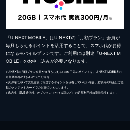
「U-NEXT MOBILE」はU-NEXTの「月額プラン」会員が
毎月もらえるポイントを活用することで、スマホ代がお得
になるモバイルプランです。ご利用には別途「U-NEXT M
OBILE」のお申し込みが必要となります。
※U-NEXTの月額プラン会員が毎月もらえる1,200円分のポイントを、U-NEXT MOBILEの
月額基本料の支払いに充てた場合。
※決済時において支払金額に相当するポイントを保有していない場合、差額分の料金はご登
録のクレジットカードでのお支払いとなります。
※通話料、SMS通信料、オプション（かけ放題など）の月額利用料は別途発生します。