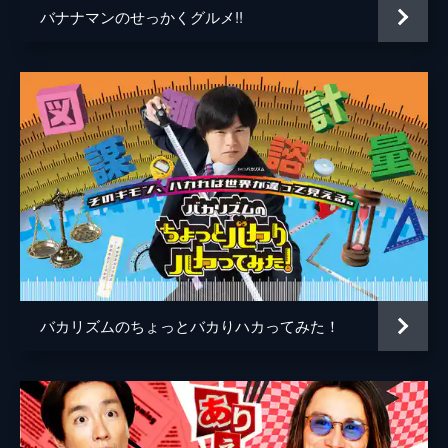
99分
バナナマンのせっかくグルメ!!
#5 県民が溺愛！ウマすぎローカルチェー
ンSP
埼玉に他県民が殺到！神コスパ海鮮店いくら
マグロ爆盛り海鮮丼＆茨城県民が箱買い！蜜
トロトロ焼きいも店＆月500円で餃子93皿！
東京中華店＆1日3千個静岡おにぎり
117分
#6 家の不要品がお金に＆実証！町で話題
の新常識は成功できる!?
【不要品がお金に】木彫りのクマは○○で高額
に＆宝の山カセットテープ＆昭和扇風機が驚
き値【新常識】町で話題の新常識は成功でき
る!?実証！“満点新常識”
69分
バカリズムのちょっとバカりハカってみた！
#7 丸亀＆マクドナルド＆無印良品！大人
気チェーン新常識SP
【丸亀】お得すぎ！無料トッピング＆やりす
ぎカスタマイズ【マクドナルド】TV初公
開！バンズふわふわ衝撃マシン【無印良品】