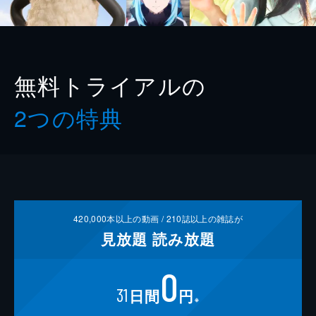
無料トライアルの
2つの特典
420,000
本以上の動画 /
210
誌以上の雑誌が
見放題
読み放題
0
31
日間
円
※