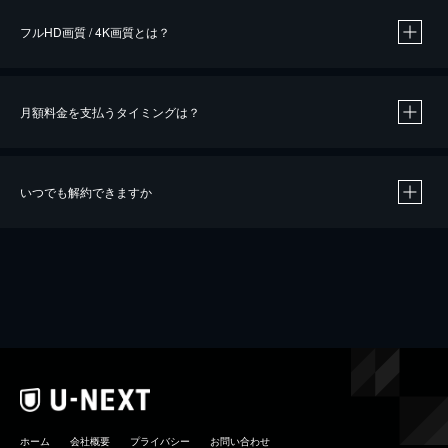
フルHD画質 / 4K画質とは？
月額料金を支払うタイミングは？
※
40％ポイント還元の対象は、クレジットカード決済による作品の購入 / レンタルです。
※
iOSアプリのUコイン決済による作品の購入 / レンタルは、20％のポイント還元です。
※
還元の対象外となる決済方法や商品があります。くわしくは
こちら
をご確認ください。
いつでも解約できますか
こちら
ホーム
会社概要
プライバシー
お問い合わせ