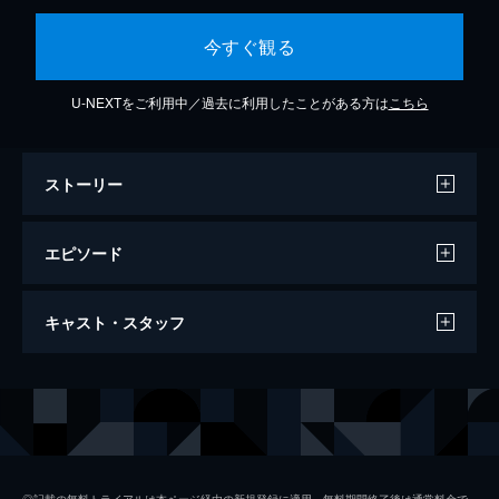
今すぐ観る
U-NEXTをご利用中／過去に利用したことがある方は
こちら
ストーリー
エピソード
#1 週末行くならどっち？茨城県VS神奈川
キャスト・スタッフ
県お得＆溺愛グルメ対決
【お得】三崎の朝市で仰天！まぐろ1パック
衝撃値VS茨城県民が朝7時に殺到するラーメ
出演
若林正恭
ン【スイーツ】葉山の朝市で激安すぎ100円
ケーキVS筑波の爆売れエクレア驚き値
高橋真麻
172分
春日俊彰
#2 ニトリ＆カインズ＆イケアで家事を時
◎記載の無料トライアルは本ページ経由の新規登録に適用。無料期間終了後は通常料金で