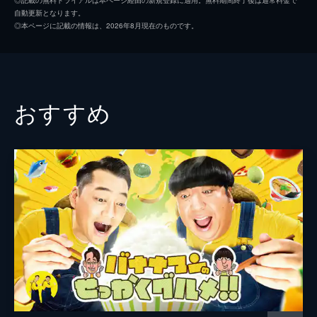
自動更新となります。
短！最新＆お得な27品
小籔千豊
◎本ページに記載の情報は、2026年8月現在のものです。
【ニトリ】Tシャツ速乾ハンガー＆手汚さず
増田貴久
トイレモップ＆上履き爆速でキレイ網【カイ
ンズ】大根をおろしきる(秘)器＆吹きこぼれ
ナレーション
服部伴蔵門
ない鍋蓋【イケア】取り込み爆速ハンガー
74分
おすすめ
#3 ウマくて激安！東京VS埼玉760円以下
の超得めし対決
【100円以下】歌舞伎町で職人が握る超破格
10円寿司VS川越市民が殺到80円ナポリタン
【麺】学食より安い!?新宿380円ミートソー
スVS百名店武蔵野うどん
99分
#4 日本全国の県民が偏愛！“謎の”ウマす
ぎグルメ対決
【長野県民が殺到！味変が自由“ローメン”VS
ヘルシーなカツ丼!?宮城“アブラフ丼”】【富
山マダム激推し！ふわトロ“ぼてやん”VS岐
阜“ツケステ”】【埼玉スタカレー】