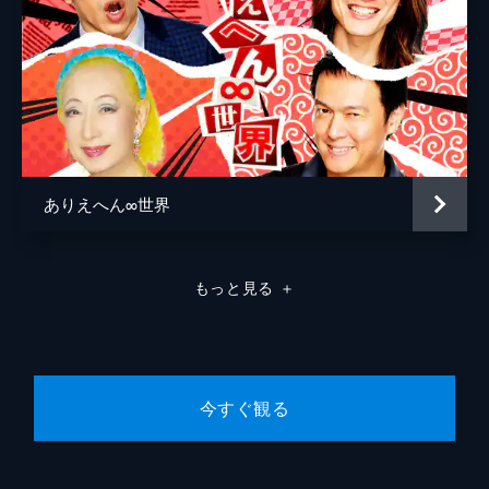
常連さんも知らない!?26品！鍋料理を時短袋
104分
#8 正月明けが超お得！箱根＆草津＆鬼怒
川＆四万“人気温泉新常識SP”
【鬼怒川】1泊2日で驚きの5食OK！神コスパ
宿は衝撃値【草津】月2日限定！ツルスベ感
UPお得湯＆女性客が殺到！湯もみ【箱根】
常連激推し！50種バイキングの日帰り湯
ありえへん∞世界
174分
#9 極寒＆物価高を解決！超お得な暖かDIY
＆光熱費を節約する新常識
もっと見る
＋
【お手軽ぽかぽかDIY】極寒トイレが100円
グッズで5℃上昇＆賃貸で原状回復OKな激
安“二重窓”【節約はどっち？】水道光熱費が
年間5万円お得に【裏ワザ実証企画】
125分
今すぐ観る
#10 中山秀征が地元へ“群馬＆茨城”観光大
使がロケで発見！新常識SP
【草津温泉】衝撃！湯畑あったか新名物＆6
代続く職人の極上湯【群馬】こんにゃくパー