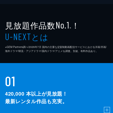
ク無料バイキングの大行列に並ばない技【茨
城】茨城県民が殺到！冬限定アツうまソバ
104分
見放題作品数
！
No.1
※
とは
U-NEXT
※GEM Partners調べ/2026年7⽉ 国内の主要な定額制動画配信サービスにおける洋画/邦画/
海外ドラマ/韓流・アジアドラマ/国内ドラマ/アニメを調査。別途、有料作品あり。
01
420,000
本以上が見放題！
最新レンタル作品も充実。