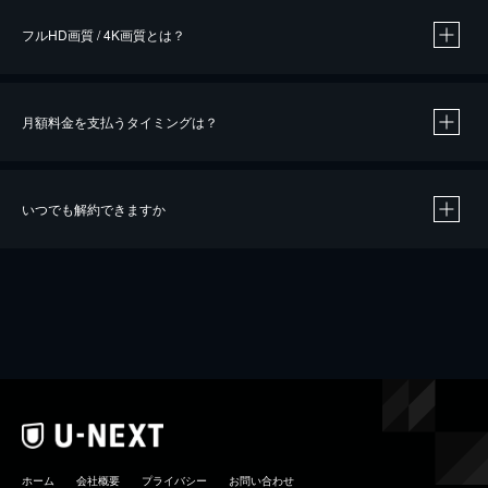
フルHD画質 / 4K画質とは？
月額料金を支払うタイミングは？
※
40％ポイント還元の対象は、クレジットカード決済による作品の購入 / レンタルです。
※
iOSアプリのUコイン決済による作品の購入 / レンタルは、20％のポイント還元です。
※
還元の対象外となる決済方法や商品があります。くわしくは
こちら
をご確認ください。
いつでも解約できますか
こちら
ホーム
会社概要
プライバシー
お問い合わせ