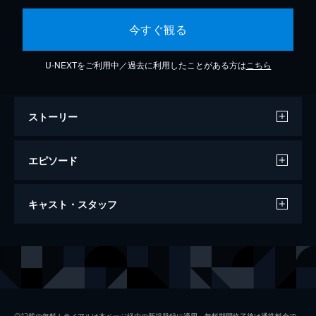
今すぐ観る
U-NEXTをご利用中／過去に利用したことがある方は
こちら
ストーリー
エピソード
#1 ドキュメンタリー編：第1話
キャスト・スタッフ
漫画が生まれ、ドラマになるまでを追いかけ
たドキュメンタリー&ドラマ企画。初回は、
書類選考を通過した6組の漫画家が審査委員
出演
田町権太
町田啓太
長の町田啓太やドラマ監督にプレゼン。町田
葛西真央
深川麻衣
はテーマに“希望”を掲げ...。
24分
中野奏助
加藤清史郎
#2 ドキュメンタリー編：第2話
◎記載の無料トライアルは本ページ経由の新規登録に適用。無料期間終了後は通常料金で