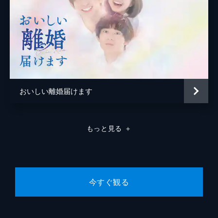
ニークなダンスで会場を盛り上げるが、自己
PRで嘘の経歴がバレてしまう。しかし、よ
っしーが権太の正直な言動に心動かされ...。
24分
#8 ドラマ編：第４話 なっからかわいい中
野君
アイドルオーディションの最終審査を控えて
いた権太だが、まさかの事情で辞退する。そ
おいしい離婚届けます
して、トイレの清掃バイト中に後輩・中野奏
助が声をかけてくる。一流企業で働く中野
は、今も昔も権太を慕っていて...。
もっと見る
＋
24分
#9 ドラマ編：第５話 東京もんは上品だい
ね
権太は中野と一緒に群馬に戻ると、自身の畑
がきれいになっていることに感心する。カツ
今すぐ観る
ヨは急に帰ってきた権太と、中野とのまさか
の再会に驚く。楽しそうな権太を見て、カツ
ヨは自身のがんのことを言い出せず...。
24分