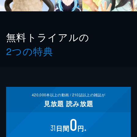
無料トライアルの
2つの特典
420,000
本以上の動画 /
210
誌以上の雑誌が
見放題
読み放題
0
31
日間
円
※