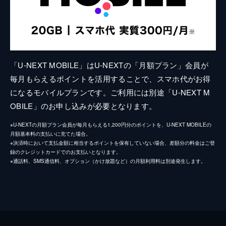
「U-NEXT MOBILE」はU-NEXTの「月額プラン」会員が
毎月もらえるポイントを活用することで、スマホ代がお得
になるモバイルプランです。ご利用には別途「U-NEXT M
OBILE」のお申し込みが必要となります。
※U-NEXTの月額プラン会員が毎月もらえる1,200円分のポイントを、U-NEXT MOBILEの
月額基本料の支払いに充てた場合。
※決済時において支払金額に相当するポイントを保有していない場合、差額分の料金はご登
録のクレジットカードでのお支払いとなります。
※通話料、SMS通信料、オプション（かけ放題など）の月額利用料は別途発生します。