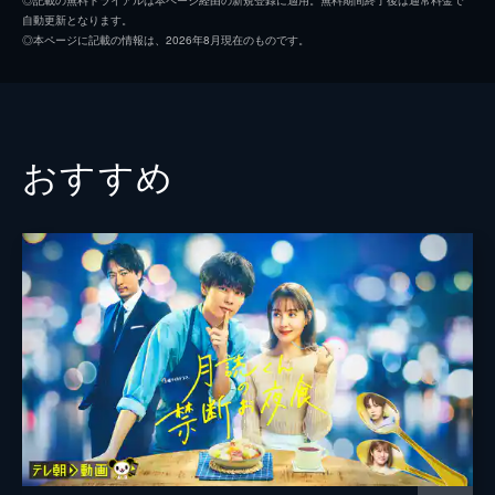
自動更新となります。
ついに選ばれる大賞作品。一次審査を通った
田町勝利
堀部圭亮
◎本ページに記載の情報は、2026年8月現在のものです。
3組は、40歳の崖っぷちコンビ、SNSで火が
田町尚子
山野海
ついた主婦漫画家、スランプに陥った孤高の
天才漫画家。今回は彼らの漫画の制作現場に
前原瑞樹
密着。そして、運命のプレゼン...。
24分
山下容莉枝
おすすめ
#3 ドキュメンタリー編：第３話
矢上鉄男
田口浩正
大賞作品に選ばれたのは、主婦漫画家・大盛
のぞみの作品。クランクインに向けてドラマ
又一
諏訪太朗
製作がスタート。台本打ちなど、普段は俳優
が参加しない製作現場に町田が参加し、監督
落合カツヨ
宮崎美子
や脚本家とドラマをセロから作っていく。
監督
太田勇
24分
#4 ドキュメンタリー編：第４話
山田能龍
ドラマ撮影がスタート。撮影期間は年末年始
を挟んだ3週間とタイトな上、田町役の町田
片山雄一
とカツヨ役の宮崎美子は入れ替わりの演技に
脚本
小寺和久
不安を持ったままだが、現場ではスタッフが
工夫を凝らしながら撮影は進んでいく。
我人祥太