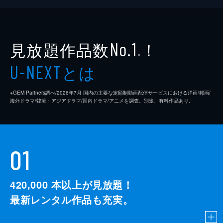
#10 ドラマ編：第６話 生きてるだけで花
丸なんだで
車で走っていた権太は、トラブルに見舞われ
見放題作品数
！
No.1
た葛西真央を発見し、カツヨの家に泊めるこ
※
とに。嘘つきでなくなった権太を見て、葛西
とは
U-NEXT
は自身の気持ちに気づく。葛西とカツヨは一
緒に寝ると、ある言葉をつぶやき...。
24分
※GEM Partners調べ/2026年7⽉ 国内の主要な定額制動画配信サービスにおける洋画/邦画/
海外ドラマ/韓流・アジアドラマ/国内ドラマ/アニメを調査。別途、有料作品あり。
01
420,000
本以上が見放題！
最新レンタル作品も充実。