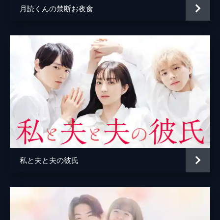
24分
月読くんの禁断お夜食
原作
大盛のぞみ
#5 ドラマ編：第１話 身ぃ染み・・・てな
い権太
音楽
スキャット後藤
子供の頃から周りに流されやすい性格の田町
権太は、就職活動に失敗し、落胆していた。
しかし、たまたまSNSに投稿した写真がバズ
ったことをきっかけに、偽りの自分を発信す
る毎日になってしまい...。
24分
#6 ドラマ編：第２話 おやげねえ…権太
ひょんなことから入れ替わってしまった権太
と祖母・落合カツヨ。権太はセミナーに参加
する予定だったが、カツヨに参加してもらう
ことに。セミナー会場では破天荒なカツヨ節
私と夫と夫の彼氏
がさく裂し、担当者とバトルが勃発する。
24分
#7 ドラマ編：第３話 なっから 身染みて
いくべ
アイドル宣言をした権太は、オーディション
を受け、1次審査を通過する。2次審査ではユ