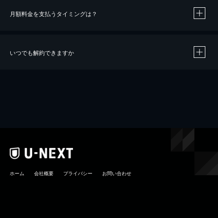
月額料金を支払うタイミングは？
※
40％ポイント還元の対象は、クレジットカード決済による作品の購入 / レンタルです。
※
iOSアプリのUコイン決済による作品の購入 / レンタルは、20％のポイント還元です。
※
還元の対象外となる決済方法や商品があります。くわしくは
こちら
をご確認ください。
いつでも解約できますか
こちら
ホーム
会社概要
プライバシー
お問い合わせ