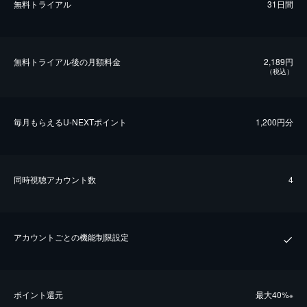
無料トライアル
31日間
無料トライアル後の⽉額料金
2,189円
（税込）
毎⽉もらえるU-NEXTポイント
1,200円分
同時視聴アカウント数
4
アカウントごとの機能制限設定
ポイント還元
最⼤40%
※