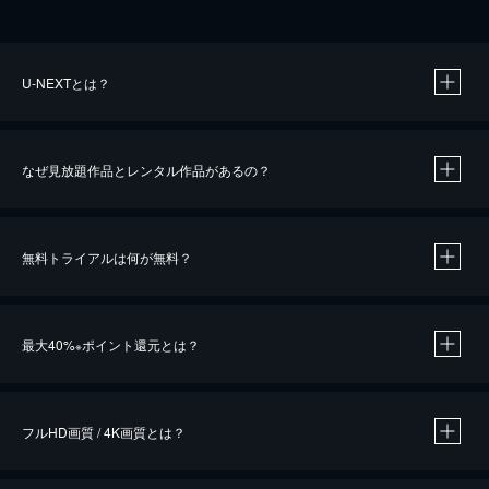
U-NEXTとは？
なぜ見放題作品とレンタル作品があるの？
無料トライアルは何が無料？
※
最大40%
ポイント還元とは？
※
※
作品によって必要なポイントが異なります。
フルHD画質 / 4K画質とは？