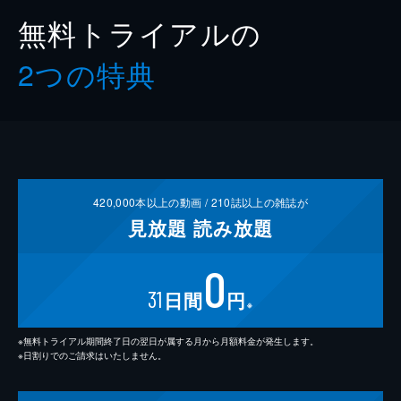
無料トライアルの
2つの特典
420,000
本以上の動画 /
210
誌以上の雑誌が
見放題
読み放題
0
31
日間
円
※
※無料トライアル期間終了日の翌日が属する月から月額料金が発生します。
※日割りでのご請求はいたしません。