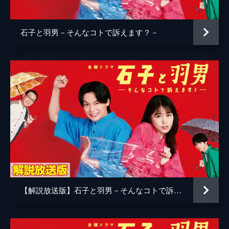
叔父・昭斗（高橋努）が来店。同僚が昇進を
阿南昭宏
嫌がる理由が分からないと、その疑問を塩介
（おいでやす小田）にぶつけるが…。
石子と羽男－そんなコトで訴えます？－
8分
事案06 個人情報特定
甘実（久保史緒里）が留学し、まともな推理
ができないと悟った塩介（おいでやす小田）
は裏メニューを封印。だがある日、幼なじみ
の律奈（馬場園梓）が強引に注文し…。
9分
【解説放送版】石子と羽男－そんなコトで訴えます？－