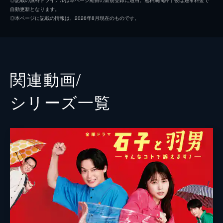
自動更新となります。
（三倉茉奈）に、自分なりの推理を展開する
赤楚衛二
◎本ページに記載の情報は、2026年8月現在のものです。
塩介（おいでやす小田）。ところが、謎の毒
草川直弥
舌女子大生（久保史緒里）にダメ出しさ
れ…。
高橋努
9分
馬場園梓
事案03 起業詐欺
関連動画/
塩介（おいでやす小田）の裏メニューを頼ん
有村架純
だ、潮法律事務所で働く大庭蒼生（赤楚衛
シリーズ⼀覧
二）。大庭は、高校時代の同級生に約束を４
中村倫也
回もドタキャンされているというのだが…。
9分
垂木勉
事案04 偽計業務妨害罪
脚本
高矢航志
５日連続で「そば処 塩崎」に来ている謎の
高校生（草川直弥）。フリマアプリで通報を
富安美尋
繰り返されているという彼の悩みを、塩介
（おいでやす小田）は解決できるのか！？
プロデューサー
新井順子
9分
阿部愛沙美
事案05 社内人事トラブル
出張で東京に来ていた甘実（久保史緒里）の
演出
府川亮介