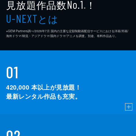
見放題作品数
！
No.1
※
とは
U-NEXT
※GEM Partners調べ/2026年7⽉ 国内の主要な定額制動画配信サービスにおける洋画/邦画/
海外ドラマ/韓流・アジアドラマ/国内ドラマ/アニメを調査。別途、有料作品あり。
01
420,000
本以上が見放題！
最新レンタル作品も充実。
02