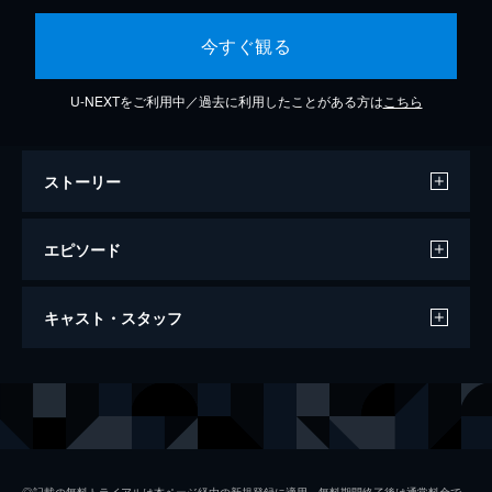
今すぐ観る
U-NEXTをご利用中／過去に利用したことがある方は
こちら
ストーリー
エピソード
事案01 経歴詐称(事件編)
キャスト・スタッフ
「そば処 塩崎」でどんな事件も解決する裏
メニューを出している塩崎啓介（おいでやす
小田）。客の沙織（三倉茉奈）の相談に乗っ
出演
おいでやす小田
ていると、謎の女性（久保史緒里）が…。
久保史緒里
7分
事案02 経歴詐称(解決編)
三倉茉奈
恋人にだまされているかもと悩む客の沙織
◎記載の無料トライアルは本ページ経由の新規登録に適用。無料期間終了後は通常料金で