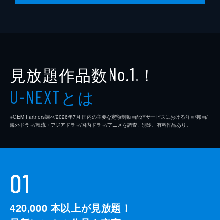
見放題作品数
！
No.1
※
とは
U-NEXT
※GEM Partners調べ/2026年7⽉ 国内の主要な定額制動画配信サービスにおける洋画/邦画/
海外ドラマ/韓流・アジアドラマ/国内ドラマ/アニメを調査。別途、有料作品あり。
01
420,000
本以上が見放題！