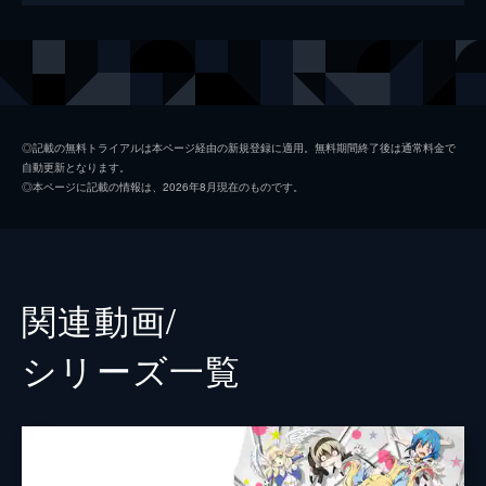
キャラ変を試みた。シリアスな顔を浮かべる
姿に、ゆりねやほかのキャラクターたちも影
声の出演
邪神ちゃん
鈴木愛奈
響されてしまい...。一方、新年を迎えたぺこ
花園ゆりね
大森日雅
らは、ゆりねのもとへやってきたのだが...。
24分
メデューサ
久保田未夢
#2 錠剤は全てラムネです
◎記載の無料トライアルは本ページ経由の新規登録に適用。無料期間終了後は通常料金で
自動更新となります。
天界から追われる身となったぴのは、「もう
ミノス
小見川千明
◎本ページに記載の情報は、2026年8月現在のものです。
すぐ始末されるのでは」と恐怖心を募らせて
ぺこら
小坂井祐莉絵
いた。そんななか、公園に出かけたぴののも
とに、ゆりねの怒声が聞こえてくる。驚いた
ぽぽろん
佐々木李子
ぴのが視線を向けると...。
24分
ペルセポネ2世
飯田里穂
関連動画/
#3 必殺ピロピロ
橘芽依
原奈津子
さまざまな邪神ちゃんが脳内に集う邪神ちゃ
シリーズ⼀覧
ん会議。この参加者の中には「ゆりねに勝て
遊佐
荒浪和沙
ない」と信じ込む裏切り者がいるという。身
の潔白を明かす者に、犯人探しを始める者。
氷ちゃん
寺田御子
ついには喧嘩に発展して...。
ぴの
山田麻莉奈
24分