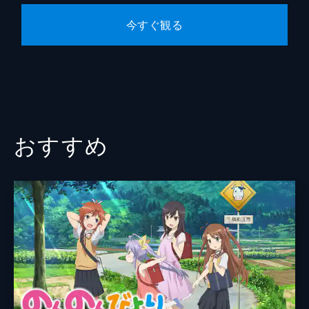
然豊かな富良野の気候に癒やされながら、借
金のことは忘れてしまおう。そんな無責任な
今すぐ観る
邪神ちゃんを現実に引き戻そうと、メデュー
サはさまざまな提案を繰り出す。
24分
#10 大空に聞け！ 私の名は邪神ちゃんで
すの！
ゆりねがいなくなってしまった!不安になっ
た邪神ちゃんは、メデューサたちを呼び寄せ
おすすめ
て、緊急会議をすることに。「心当たりはな
いの?」と聞かれた邪神ちゃんは、あるエピ
ソードを思い出すのだが...。
24分