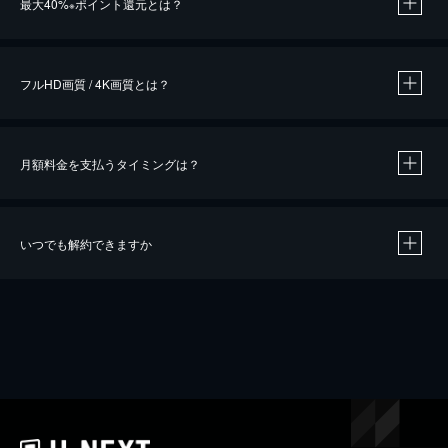
最大40%
ポイント還元とは？
※
※
作品によって必要なポイントが異なります。
フルHD画質 / 4K画質とは？
月額料金を支払うタイミングは？
※
40％ポイント還元の対象は、クレジットカード決済による作品の購入 / レンタルです。
※
iOSアプリのUコイン決済による作品の購入 / レンタルは、20％のポイント還元です。
※
還元の対象外となる決済方法や商品があります。くわしくは
こちら
をご確認ください。
いつでも解約できますか
こちら