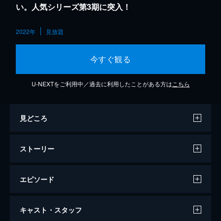
い。人気シリーズ第3期に突入！
2022年
見放題
今すぐ観る
U-NEXTをご利用中／過去に利用したことがある方は
こちら
見どころ
ストーリー
エピソード
#1 ハルマゲドンかるたX
キャスト・スタッフ
3期の放送開始をきっかけに、邪神ちゃんは