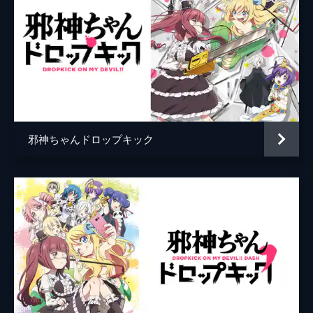
#4 邪な神保町の過ごし方
キョンキョン
山下七海
珍しくぴのを手伝い、落ち葉掃除をする邪神
ちゃん。山盛りに積まれた落ち葉を横目に、
ランラン
田中美海
怪しい笑みを浮かべる邪神ちゃん。またある
エキュート
朝ノ瑠璃
日、悔しそうに歩く邪神ちゃんの脳内に、ナ
イスアイデアが浮かんで...。
アトレ
長谷川玲奈
24分
ベート
M・A・O
#5 愛し愛され3000万
ペルセポネ先生が人間界にやってくる!そん
邪神ちゃんドロップキック
悪魔A
遊佐浩二
なニュースが飛び込んできて、邪神ちゃんの
テンションは頂点に達していた。恩師のペル
監督
佐藤光
セポネ先生を崇拝している邪神ちゃんが、待
ち切れない思いを募らせていると...。
山田卓
24分
キャラクターデザイン
古賀誠
#6 ギルティングカムイ釧路
魔界金融の取り立て人に捕まった邪神ちゃん
原作
ユキヲ
は、シベリアでの強制労働、そして日本への
音楽
SUPA LOVE
強制送還を経て、謎の海岸に流れ着いた。そ
れから2カ月間、釧路湿原を彷徨い続けた邪
栗原悠希
神ちゃんは、ついに市場を見つけ出す。