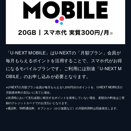
「U-NEXT MOBILE」はU-NEXTの「月額プラン」会員が
毎月もらえるポイントを活用することで、スマホ代がお得
になるモバイルプランです。ご利用には別途「U-NEXT M
OBILE」のお申し込みが必要となります。
※U-NEXTの月額プラン会員が毎月もらえる1,200円分のポイントを、U-NEXT MOBILEの
月額基本料の支払いに充てた場合。
※決済時において支払金額に相当するポイントを保有していない場合、差額分の料金はご登
録のクレジットカードでのお支払いとなります。
※通話料、SMS通信料、オプション（かけ放題など）の月額利用料は別途発生します。