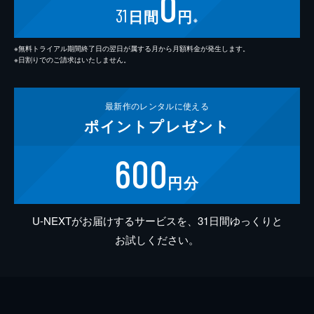
0
31
日間
円
※
※無料トライアル期間終了日の翌日が属する月から月額料金が発生します。
※日割りでのご請求はいたしません。
最新作の
レンタルに使える
ポイント
プレゼント
600
円分
U-NEXTがお届けするサービスを、31日間ゆっくりと
お試しください。