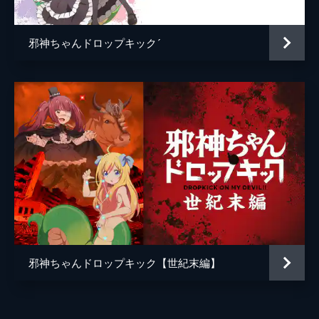
24分
神馬譲
#7 笑顔の形、帯広で見つけたもの
邪神ちゃんドロップキック´
曽木琢磨
ようかいパンの甘ったるさに傷心の邪神ちゃ
んは癒やされていた。爽やかな夏空が広がる
高橋祐子
この駅は幸福駅というらしい。まさに幸福を
味わう邪神ちゃんは、いちゃつく恋人たちを
塩原大貴
ドロップキックで追い払おうとするが...。
Uio
24分
#8 イルカにノって大騒ぎ！ハラハラドキ
総作画監督
古賀誠
ドキ南島原！
ぼろぼろになった邪神ちゃんは、樹齢300年
代見裕美
超えのあこう群落に力強さを感じていた。大
アニメーション制作
ノーマッド
地からの深い愛を感じ、「南向きに生きよ
う」と心打たれた邪神ちゃん。一方時を同じ
くして、リエールも南島原にやってきてい
た。
邪神ちゃんドロップキック【世紀末編】
24分
#9 富良野に潤むラベンダー色の瞳
気球に揺られて現実逃避する邪神ちゃん。自