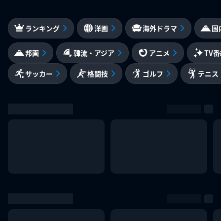
ランキング
洋画
海外ドラマ
国
邦画
韓流・アジア
アニメ
TV
サッカー
格闘技
ゴルフ
テニス