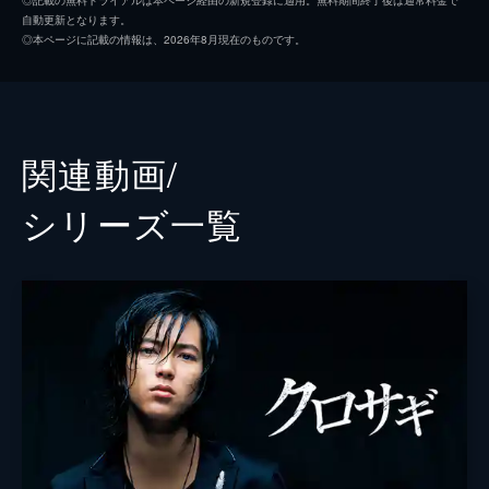
自動更新となります。
「心」を利用したシロサギをターゲットに決
中村ゆり
◎本ページに記載の情報は、2026年8月現在のものです。
めた黒崎（平野紫耀）。そんな中、東京中央
宇野祥平
署の神志名（井之脇海）が黒崎の周囲を調べ
始めるが、それが思わぬ事態に…。
時任勇気
45分
＃３ 最強シロサギと頭脳戦！知的財産詐
前川泰之
関連動画/
欺
山本耕史
知的財産詐欺師の西岡崎（栗原英雄）に接触
シリーズ⼀覧
する黒崎（平野紫耀）だが、弁護士・白石
坂東彌十郎
（山本耕史）に怪しまれる。一方、神志名
（井之脇海）は桂木（三浦友和）を調べ出
佐々木蔵之介
し…。
船越英一郎
45分
＃４ 宿敵と直接対決！あなたは１人じゃ
三浦友和
ない
白石（山本耕史）からの情報をもとに、御木
脚本
篠崎絵里子
本（坂東彌十郎）の会社を調べる黒崎（平野
プロデューサー
武田梓
紫耀）。そこに桂木（三浦友和）から入った
急ぎの仕事がきっかけで思わぬ道が開け…。
那須田淳