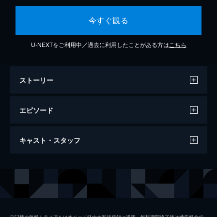
今すぐ観る
U-NEXTをご利用中／過去に利用したことがある方は
こちら
ストーリー
エピソード
＃１ 詐欺師を騙す詐欺師－涙の激闘、開
キャスト・スタッフ
幕！
詐欺師のみを騙す詐欺師“クロサギ”の黒崎
（平野紫耀）は、詐欺被害者・吉川（船越英
出演
平野紫耀
一郎）を訪ねる。そこで騙しの手口を聞いた
黒崎は、蓋をしてきた過去の記憶が蘇り…。
黒島結菜
63分
井之脇海
＃２ 契約の罠！カード詐欺の闇を喰う
◎記載の無料トライアルは本ページ経由の新規登録に適用。無料期間終了後は通常料金で