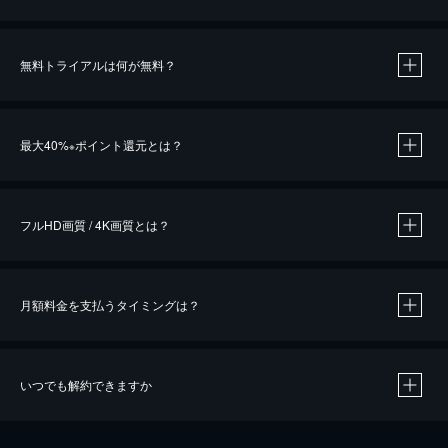
無料トライアルは何が無料？
※
最大40%
ポイント還元とは？
※
※
作品によって必要なポイントが異なります。
フルHD画質 / 4K画質とは？
月額料金を支払うタイミングは？
※
40％ポイント還元の対象は、クレジットカード決済による作品の購入 / レンタルです。
※
iOSアプリのUコイン決済による作品の購入 / レンタルは、20％のポイント還元です。
※
還元の対象外となる決済方法や商品があります。くわしくは
こちら
をご確認ください。
いつでも解約できますか