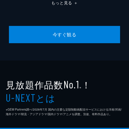
もっと見る
＋
今すぐ観る
見放題作品数
！
No.1
※
とは
U-NEXT
※GEM Partners調べ/2026年7⽉ 国内の主要な定額制動画配信サービスにおける洋画/邦画/
海外ドラマ/韓流・アジアドラマ/国内ドラマ/アニメを調査。別途、有料作品あり。