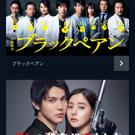
込み、ひまわり銀行に詐欺を仕掛ける！
45分
＃８ アカサギ転身!?暴かれる黒崎の正体
黒崎（平野紫耀）は、宝条（佐々木蔵之介）
の裏金作りの資金源となる医療法人をターゲ
ットにする。そこで理事長・宇佐美（津田健
次郎）の妻・怜華（高田里穂）に接触し…。
45分
＃９ 黒崎を処刑せよ！決別と最後のデー
ブラックペアン
ト
宝条（佐々木蔵之介）を喰うため、桂木（三
浦友和）に決別を告げる黒崎（平野紫耀）。
一方、新党立ち上げを画策する議員・蒲生
（秋山菜津子）は、宝条に資金準備を命
じ…。
45分
FINAL －最後に伝えたいこと－
危機を迎えた黒崎（平野紫耀）と氷柱（黒島
結菜）の前に意外な人物が！そして迎える宝