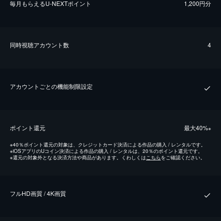
毎⽉もらえるU-NEXTポイント
1,200円分
同時視聴アカウント数
4
アカウントごとの機能制限設定
ポイント還元
最⼤40%
※
※
40％ポイント還元の対象は、クレジットカード決済による作品の購入 / レンタルです。
※
iOSアプリのUコイン決済による作品の購入 / レンタルは、20％のポイント還元です。
※
還元の対象外となる決済方法や商品があります。くわしくは
こちら
をご確認ください。
フルHD画質 / 4K画質