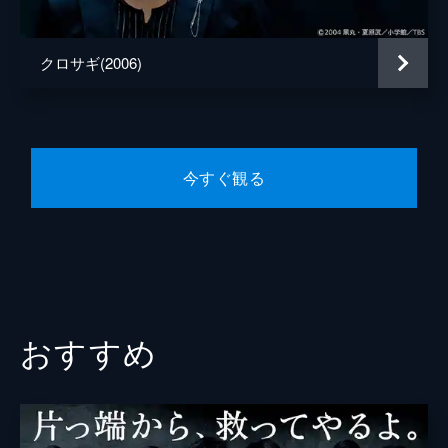
45分
＃５ 上海で涙と衝撃のラスト！命懸けの
原作
黒丸
復讐が終わる
クロサギ(2006)
夏原武
御木本（坂東彌十郎）を追い上海に飛んだ黒
崎（平野紫耀）は、御木本に金を騙し取られ
演出
田中健太
た中国人に金を取り戻すと宣言。復讐劇は命
懸けのマネーゲームに発展！怒涛の結末へ！
石井康晴
45分
今すぐ観る
平野俊一
＃６ 初デートはマンション投資詐欺!?
大学の同級生が詐欺のターゲットになり、氷
柱（黒島結菜）は法律で詐欺師相手に奮闘。
だがその途中、黒崎（平野紫耀）と遭遇
し…。そして、黒崎の真の宿敵探しが始ま
る！
45分
おすすめ
＃７ 巨大銀行を騙せ！パパ亡き家族の大
勝負
家族の仇がひまわり銀行役員・宝条（佐々木
蔵之介）だと確信した黒崎（平野紫耀）。宝
条の周辺を探る中、黒崎は被害者家族を巻き