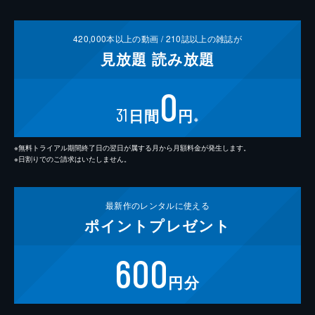
420,000
本以上の動画 /
210
誌以上の雑誌が
見放題
読み放題
0
31
日間
円
※
※無料トライアル期間終了日の翌日が属する月から月額料金が発生します。
※日割りでのご請求はいたしません。
最新作の
レンタルに使える
ポイント
プレゼント
600
円分