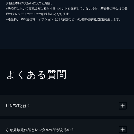
月額基本料の支払いに充てた場合。
※決済時において支払金額に相当するポイントを保有していない場合、差額分の料金はご登
録のクレジットカードでのお支払いとなります。
※通話料、SMS通信料、オプション（かけ放題など）の月額利用料は別途発生します。
よくある質問
U-NEXTとは？
なぜ見放題作品とレンタル作品があるの？