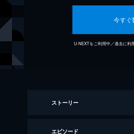
今すぐ
U-NEXTをご利用中／過去に
ストーリー
エピソード