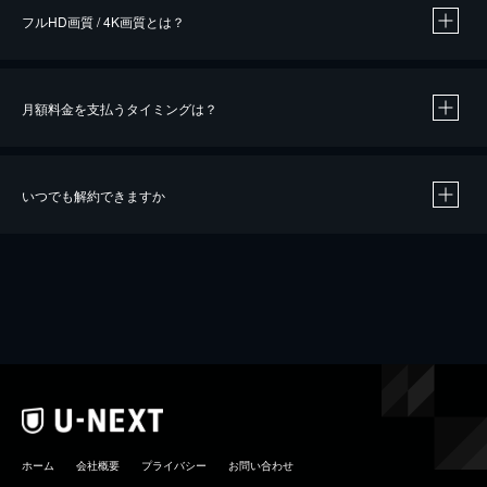
フルHD画質 / 4K画質とは？
月額料金を支払うタイミングは？
※
40％ポイント還元の対象は、クレジットカード決済による作品の購入 / レンタルです。
※
iOSアプリのUコイン決済による作品の購入 / レンタルは、20％のポイント還元です。
※
還元の対象外となる決済方法や商品があります。くわしくは
こちら
をご確認ください。
いつでも解約できますか
こちら
ホーム
会社概要
プライバシー
お問い合わせ