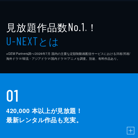
見放題作品数
！
No.1
※
とは
U-NEXT
※GEM Partners調べ/2026年7⽉ 国内の主要な定額制動画配信サービスにおける洋画/邦画/
海外ドラマ/韓流・アジアドラマ/国内ドラマ/アニメを調査。別途、有料作品あり。
01
420,000
本以上が見放題！
最新レンタル作品も充実。