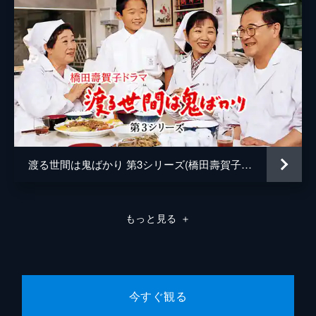
藤田朋子
ある決意をする。
46分
香川照之
第九回
久子（沢田雅美）と邦子（東てる美）がキミ
三﨑千恵子
（赤木春恵）のもとを訪れ、遺産相続の権利
矢野武
を主張。父親の遺した物を金にしようとする
娘たちを目の当たりにしたキミは…。
佐野大輔
46分
山岡八高
第十回
家を出て自立すると言い出した葉子（野村真
榎本壮一
渡る世間は鬼ばかり 第3シリーズ(橋田壽賀子ドラマ)
美）に、大吉（藤岡琢也）・節子（山岡久
乃）は猛反対。一方、家族から冷たくされる
森光子
弥生（長山藍子）は仕事を続けるか悩み…。
46分
石坂浩二
もっと見る
＋
脚本
橋田壽賀子
プロデューサー
石井ふく子
今すぐ観る
演出
井下靖央