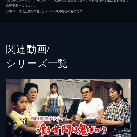
自動更新となります。
ワイへ帰ることに。一方、五月（泉ピン子）
前田吟
◎本ページに記載の情報は、2026年8月現在のものです。
が嫁いだラーメン屋幸楽を小島家の娘・久子
山辺有紀
（沢田雅美）が訪れ借金を申し出る。
46分
岩渕健
第三回
杉山とく子
五月（泉ピン子）を失った幸楽はてんてこ舞
関連動画/
い。人手が足りず、休業に追い込まれてしま
泉ピン子
う…。そこで幸吉（佐藤英夫）の勧めもあ
シリーズ⼀覧
り、勇（角野卓三）は五月を迎えに行く。
角野卓造
46分
赤木春恵
第四回
弥生（長山藍子）が帰ってこないと知らせを
佐藤英夫
受けた大吉（藤岡琢也）夫婦は、野田家へ。
その後、帰宅した弥生は自分らしく生きるた
吉村涼
め、看護師として再就職したいと言い…。
えなりかずき
46分
第五回
沢田雅美
働きに出ることになり、早速弥生（長山藍
子）は子供たちに炊事・洗濯を教え込む。そ
岸田智史