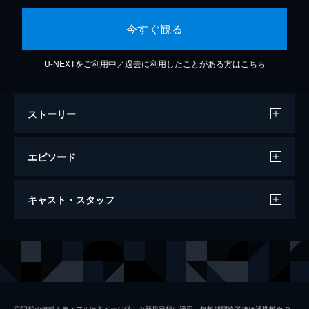
今すぐ観る
U-NEXTをご利用中／過去に利用したことがある方は
こちら
ストーリー
エピソード
第一回
キャスト・スタッフ
岡倉大吉（藤岡琢也）の姉・珠子（森光子）
が、岡倉家の四女・葉子（野村真美）と共に
帰国することに。大吉・節子（山岡久乃）夫
出演
藤岡琢也
妻と娘たちは久々の再会を祝うことに。
山岡久乃
46分
第二回
長山藍子
珠子（森光子）は葉子（野村真美）と共にハ
◎記載の無料トライアルは本ページ経由の新規登録に適用。無料期間終了後は通常料金で