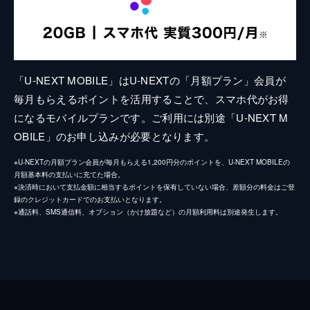
「U-NEXT MOBILE」はU-NEXTの「月額プラン」会員が
毎月もらえるポイントを活用することで、スマホ代がお得
になるモバイルプランです。ご利用には別途「U-NEXT M
OBILE」のお申し込みが必要となります。
※U-NEXTの月額プラン会員が毎月もらえる1,200円分のポイントを、U-NEXT MOBILEの
月額基本料の支払いに充てた場合。
※決済時において支払金額に相当するポイントを保有していない場合、差額分の料金はご登
録のクレジットカードでのお支払いとなります。
※通話料、SMS通信料、オプション（かけ放題など）の月額利用料は別途発生します。