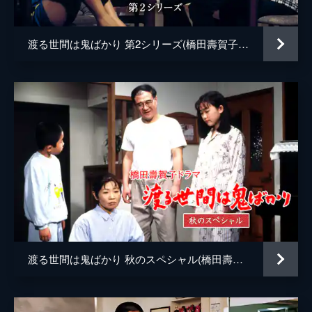
こに偶然居合わせた節子（山岡久乃）は、自
米沢由香
分が家事を手伝いに来ると言うが…。
46分
渡る世間は鬼ばかり 第2シリーズ(橋田壽賀子ドラマ)
伊藤淳史
第六回
共働きの文子（中田喜子）は、急に熱を出し
東てる美
てしまった息子・望（冨田真之介）の世話を
中田喜子
節子（山岡久乃）に頼む。だが、そこに姑・
年子（河内桃子）が訪ねて来てしまい…。
三田村邦彦
46分
冨田真之介
第七回
弥生（長山藍子）が勤め始め、野田家はパニ
河内桃子
ック状態に。一方、幸吉（佐藤英夫）の手術
は無事成功したが植物状態になるだろうと聞
野村真美
き、五月（泉ピン子）たちは動揺する。
46分
船越栄一郎
第八回
渡る世間は鬼ばかり 秋のスペシャル(橋田壽賀子ドラマ)
草笛光子
幸吉（佐藤英夫）の通夜に訪れた大吉（藤岡
琢也）は、五月（泉ピン子）の苦労を目の当
唐沢寿明
たりにし…。そして幸吉の死を受け、大吉は