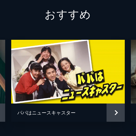
おすすめ
浅田美代子
｡しかし､家族の願いもむなしく不合格｡さらに､静江(梶芽衣子
左とん平
はすっかり荒れてしまう｡
由利徹
藤竜也
て高熱を出したので､良くなるまで寺内家で寝泊まりすること
篠ヒロコ
るタメだったが･･･｡
横尾忠則
藤園貴巳子
気で不器用な貫太郎(小林亜星)は心にもない言葉を口にしてしま
パパはニュースキャスター
)は･･･｡
毛利久