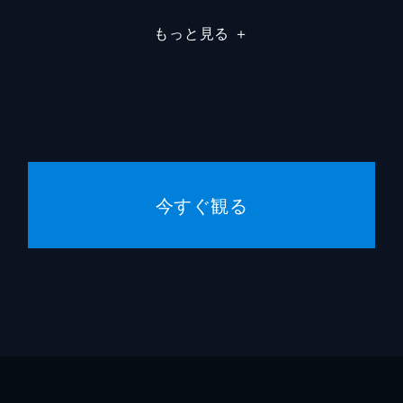
芦沢竜介
もっと見る
＋
伴淳三郎
､気を良くして帰って来る｡しかも､芸者を連れてきて大騒ぎを
太郎を寝かしつけ･･･｡
久世光彦
宮田吉雄
借金を申し込んでくる｡金の貸し借りは禁止の寺内家だが､里子は
服部晴治
バレてしまい･･･｡
今すぐ観る
竹之下寛次
浅生憲章
の恋人･上条(藤竜也)が､別れた女房と今も会っているという噂
樹)は･･･｡
鴨下信一
峰岸進