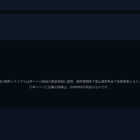
上条(藤竜也)が挨拶に来たので､主人･貫太郎(小林亜星)は機嫌
ちで･･･｡
小林亜星
加藤治子
が3日後に迫った｡家族は周平に対し､腫れものに触るような態度
載の無料トライアルは本ページ経由の新規登録に適用。無料期間終了後は通常料金で自動更新となり
◎本ページに記載の情報は、2026年8月現在のものです。
悠木千帆
で反発するが･･･｡
梶芽衣子
西城秀樹
(加藤治子)が行くことになった｡きん(樹木希林)は､自分も式
知り拗ねてしまう｡
堺正章