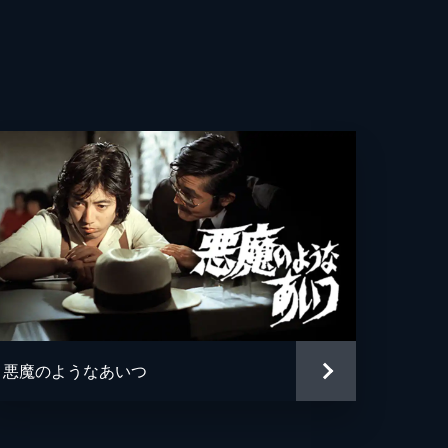
)の
にな
う｡
悪魔のようなあいつ