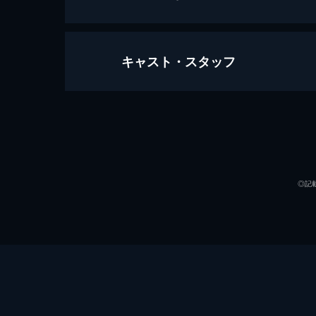
キャスト・スタッフ
#1
寺内家の長女･静江(梶芽衣子)の恋人･
い｡しかも､上条は離婚歴がある上に子持
出演
48分
#2
寺内家の長男･周平(西城秀樹)の受験
◎記
れが気に入らない周平は､女の子と遊ん
47分
#3
親類の結婚式に貫太郎(小林亜星)と里子
席できると思っていたが､留守番だと