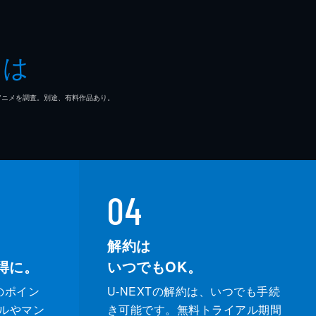
って
とは
マ/アニメを調査。別途、有料作品あり。
04
解約は
得に。
いつでもOK。
のポイン
U-NEXTの解約は、いつでも手続
ルやマン
き可能です。無料トライアル期間