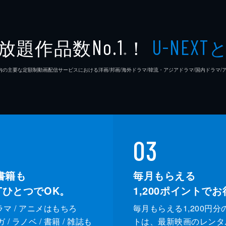
向田邦子
淳三郎)が口喧嘩を始め､岩さんは店を辞めると言い残し､出て行
けようとするが･･･｡
向田邦子
放題作品数
！
No.1
U-NEXT
※
26年7⽉ 国内の主要な定額制動画配信サービスにおける洋画/邦画/海外ドラマ/韓流・アジアドラマ/国内ドラ
03
書籍も
毎月もらえる
XTひとつでOK。
1,200
ポイントでお
ドラマ / アニメはもちろ
毎月もらえる1,200円分
/ ラノベ / 書籍 / 雑誌も
トは、最新映画のレンタ