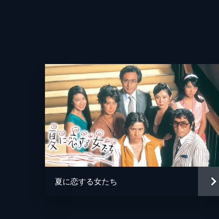
48分
#4
いよいよ周平(西城秀樹)の合格発表の日
ケガは自分が原因だと信じこみ､周平
47分
#5
石工のタメ(左とん平)が風邪をひい
る｡貫太郎(小林亜星)の優しさに感動す
47分
#6
里子(加藤治子)が頭痛を訴えても､短
夏に恋する女たち
そんな貫太郎に腹を立てた周平(西城秀樹
46分