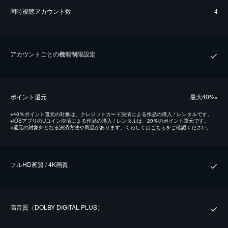
同時視聴アカウント数
4
アカウントごとの機能制限設定
ポイント還元
最⼤40%
※
※
40％ポイント還元の対象は、クレジットカード決済による作品の購入 / レンタルです。
※
iOSアプリのUコイン決済による作品の購入 / レンタルは、20％のポイント還元です。
※
還元の対象外となる決済方法や商品があります。くわしくは
こちら
をご確認ください。
フルHD画質 / 4K画質
⾼⾳質（DOLBY DIGITAL PLUS）