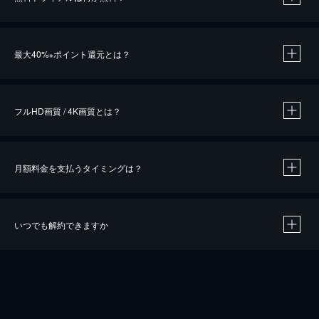
※
最大40%
ポイント還元とは？
※
※
作品によって必要なポイントが異なります。
フルHD画質 / 4K画質とは？
月額料金を支払うタイミングは？
※
40％ポイント還元の対象は、クレジットカード決済による作品の購入 / レンタルです。
※
iOSアプリのUコイン決済による作品の購入 / レンタルは、20％のポイント還元です。
※
還元の対象外となる決済方法や商品があります。くわしくは
こちら
をご確認ください。
いつでも解約できますか