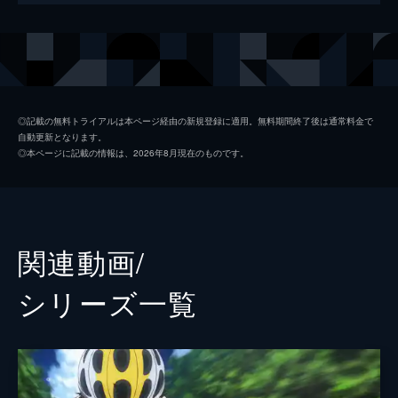
なアニメグッズを買うために、毎週アキバま
で、往復90kmの道のりをママチャリで通っ
声の出演
小野田坂道
山下大輝
ていた。
今泉俊輔
鳥海浩輔
24分
RIDE.2 部員をふやすため
鳴子章吉
福島潤
高校の急な裏門坂を、鼻歌を歌いながらママ
◎記載の無料トライアルは本ページ経由の新規登録に適用。無料期間終了後は通常料金で
自動更新となります。
チャリで登る坂道を見た今泉。その実力を確
金城真護
安元洋貴
◎本ページに記載の情報は、2026年8月現在のものです。
かめようと、坂道に自転車レースを申し出
巻島裕介
森久保祥太郎
る。坂道と今泉の裏門坂自転車レースがスタ
ートする！
田所迅
伊藤健太郎
24分
手嶋純太
岸尾だいすけ
RIDE.3 僕は友達いないから
関連動画/
ついに始まった坂道と今泉の裏門坂自転車レ
青八木一
松岡禎丞
ース。今泉にアニ研に入ってもらうため、懸
シリーズ⼀覧
命にペダルを回す坂道だが、後からスタート
寒咲通司
諏訪部順一
した今泉にあっさり抜かれてしまう。
24分
寒咲幹
諏訪彩花
RIDE.4 鳴子章吉
橘綾
潘めぐみ
裏門坂のレースを終えて、少し今泉との距離