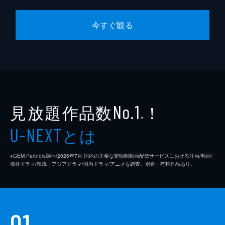
今すぐ観る
見放題作品数
！
No.1
※
とは
U-NEXT
※GEM Partners調べ/2026年7⽉ 国内の主要な定額制動画配信サービスにおける洋画/邦画/
海外ドラマ/韓流・アジアドラマ/国内ドラマ/アニメを調査。別途、有料作品あり。
01