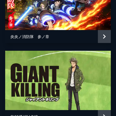
炎炎ノ消防隊 参ノ章