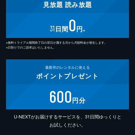
見放題
読み放題
0
31
日間
円
※
※無料トライアル期間終了日の翌日が属する月から月額料金が発生します。
※日割りでのご請求はいたしません。
最新作の
レンタルに使える
ポイント
プレゼント
600
円分
U-NEXTがお届けするサービスを、31日間ゆっくりと
お試しください。