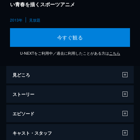
い青春を描くスポーツアニメ
2013年
見放題
今すぐ観る
U-NEXTをご利用中／過去に利用したことがある方は
こちら
見どころ
ストーリー
エピソード
RIDE.1 アキバにタダで行けるから
キャスト・スタッフ
千葉県総北高校に通う小野田坂道は、大好き