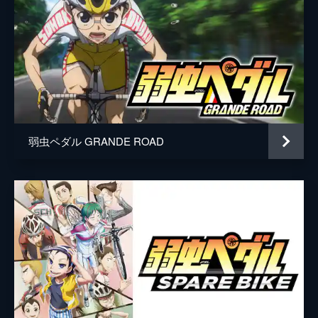
が縮まった坂道。大好きなアニメグッズを買
福富寿一
前野智昭
うため、いつもの様にママチャリでアキバへ
やって来ると、関西弁で自転車乗りの少年、
真波山岳
代永翼
鳴子章吉に出会う。
東堂尽八
柿原徹也
24分
RIDE.5 総北高校自転車競技部
新開隼人
日野聡
鳴子と一緒に、アキバの街を自転車で走った
荒北靖友
吉野裕行
翌日、坂道は高校の購買部で鳴子との再会を
果たす。鳴子に自分と同じ自転車競技部に入
弱虫ペダル GRANDE ROAD
泉田塔一郎
阿部敦
るよう勧められる坂道だが、アニ研への未練
を捨てきれずにいた。
石垣光太郎
野島裕史
24分
黒田雪成
野島健児
RIDE.6 ウエルカムレース
自転車競技部に入った坂道は、いきなり１年
監督
鍋島修
生対抗ウエルカムレースに参加する事に。初
めてのレースに緊張しながらも、また今泉や
キャラクターデザイン
吉田隆彦
鳴子と一緒に走れる事に期待を膨らませる坂
原作
渡辺航
道。
24分
音楽
沢田完