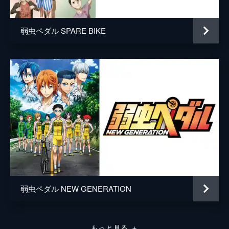
RIDE.7 追いつきたい！
幹の乗る車に積まれたロードレーサーを手に
アニメーション制作
TMS/8PAN
入れた坂道。ロードレーサーに初めて乗るに
弱虫ペダル SPARE BIKE
もかかわらずフラつくこともなくまっすぐ走
り、周囲を驚かせる。
24分
RIDE.8 スプリントクライム！！
今泉と鳴子を追いかけて、必死にペダルを回
す坂道は、ついに2人を捉えた。今泉と鳴子
も、坂道の驚異的な成長と、そのまっすぐな
想いに触発され、更なる闘志を燃やす。
24分
RIDE.9 全力ＶＳ全力
鳴子に背中を押され、峰ヶ山での山岳賞を取
る決意をした坂道は、ケイデンスを最大にま
で上げてトップの今泉に並ぶ。必死に食らい
つく坂道を、今泉も全力で引き離そうとす
弱虫ペダル NEW GENERATION
る。
24分
RIDE.10 ピークスパイダー
もっと見る
＋