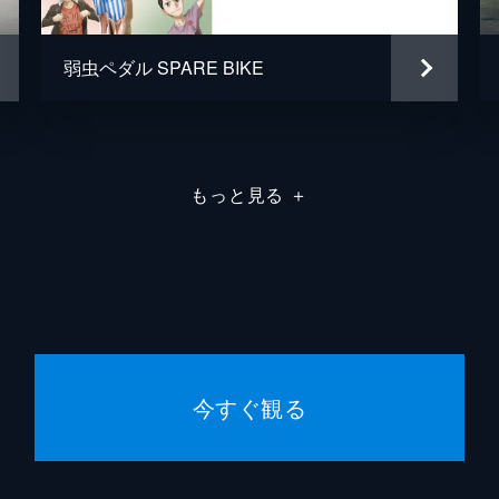
ート前、各校の緊張は最高潮に高まり、坂道たちも気合いを入
広島呉南の待宮が現れる。
東堂尽八
柿原徹
弱虫ペダル SPARE BIKE
新開隼人
日野聡
荒北靖友
吉野裕
にスタートしたエースに追いつく為、共に走る協調体勢に入っ
宮も、後方集団を束ね協調を始めていた。
もっと見る
＋
泉田塔一郎
阿部敦
御堂筋翔
遊佐浩
まった坂道。当の広島呉南は早々に集団を切り捨て、溜めてい
石垣光太郎
野島裕
様に去って行く待宮たちに、絶望する選手たち。
水田信行
鈴木千
今すぐ観る
井原友矢
菊池幸
”を受け入れた荒北。そこへ真波も加わり、異色の3人での追走
待宮たちを捉えた。