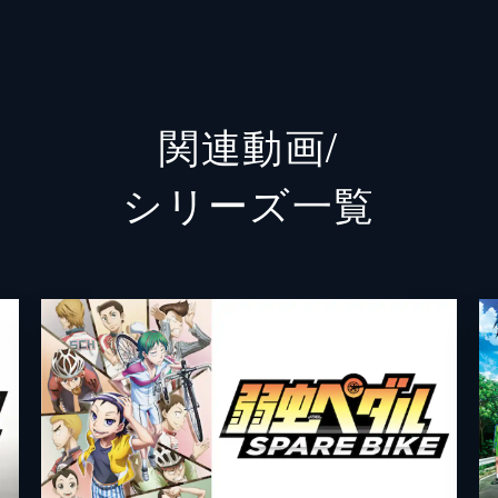
巻島裕介
森久保
かけ、ゴール直前で独走状態となった御堂筋。しかし、金城と
を越えて御堂筋を追走する。
田所迅
伊藤健
関連動画/
手嶋純太
岸尾だ
シリーズ⼀覧
た。金城が敗れる結果にも飄々とした態度の巻島と田所に納得
青八木一
松岡禎
しさをバネに明日を走れと巻島に言われ、覚悟を決める。
寒咲通司
諏訪部
寒咲幹
諏訪彩
「明日のレースには出ない」と石垣たちに告げ、宿舎を後にす
橘綾
潘めぐ
筋の前に、同じく自転車で薬局に向かう途中の坂道が現れる。
福富寿一
前野智
真波山岳
代永翼