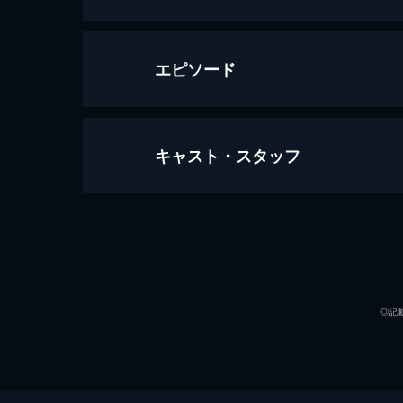
エピソード
キャスト・スタッフ
第1話 フェイズ４９
インターハイ2日目もゴールまで残り
によりチーム全員が合流を果たした総
声の出演
24分
第2話 エースたち
2日目のゴール直前。3校の先頭争い
◎記
切り離すタイミングを狙っていた。し
24分