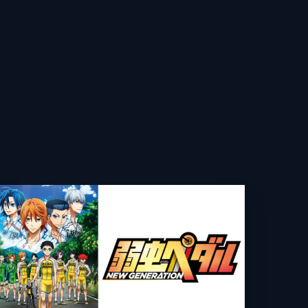
祥太郎
福
太郎
いすけ
の
丞
順一
花
る
み
昭