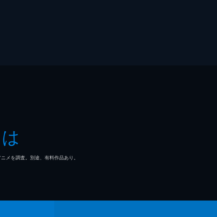
とは
マ/アニメを調査。別途、有料作品あり。