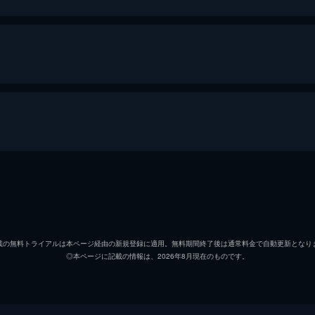
4km。先頭を走るのは、箱根学園と京都伏見、そして坂道の
北高校。
小野田坂道
山下大
今泉俊輔
鳥海浩
が続く中、エースアシストの今泉は、勝負のクランク後でエー
載の無料トライアルは本ページ経由の新規登録に適用。無料期間終了後は通常料金で自動更新となり
◎本ページに記載の情報は、2026年8月現在のものです。
鳴子章吉
福島潤
かし、御堂筋がクランク前で予想外のアタックを賭け…!?
金城真護
安元洋