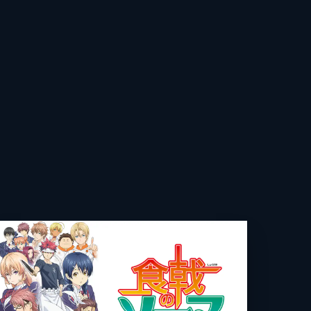
大
悠太
走
彦
PAN