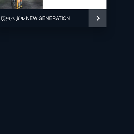
れ
也
弱虫ペダル NEW GENERATION
行
た
二
た
史
尋
利
は、