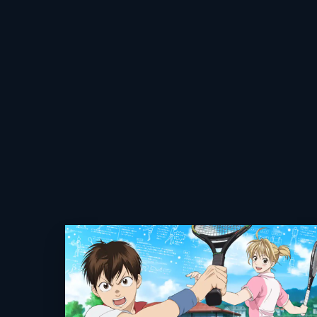
24分
第10話 その先の領域
監督
「ハコガクを潰す！」と、箱根学園へ
する。荒北はそんな待宮を、過去のや
キャラクターデザイン
24分
原作
音楽
アニメーション制作