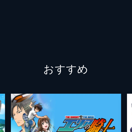
辻
徳石勝
山口
小田柿
鍋島修
の恨みを爆発させる待宮は、荒北へ強烈な頭突きを繰り出し暴
り場の無い気持ちで荒れていた自分と重ね合せる。
吉田隆
渡辺航
おすすめ
沢田完
TMS/8