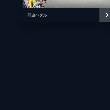
最終日に突入したインターハイ。スタ
る。しかし、そんな空気を切り裂き、
弱虫ペダル
24分
第7話 迫る、集団
遂に始まったインターハイ3日目。先
総北と箱根学園。一方、広島呉南の待
24分
第8話 アラキタ
待宮率いる後方集団に飲み込まれてし
足で先頭を狙う。集団をあざ笑うかの
24分
第9話 呉の闘犬
坂道の必死の申し込みにより、“協調
野獣と化した荒北の引きにより、遂に