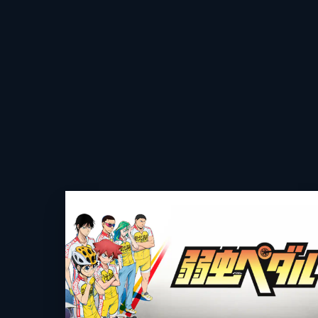
第3話 翔
クランク前で予想外の単独アタックを
富もチームの想いを背負い、己の限界
24分
第4話 覚悟
2日目の勝者は、箱根学園の福富だっ
いかない今泉と鳴子。しかし、今は悔
24分
第5話 薬局までの３㎞
2日目の夜。レースに敗れた御堂筋は
が、自転車で京都に帰ろうとする御堂
24分
第6話 モってる男