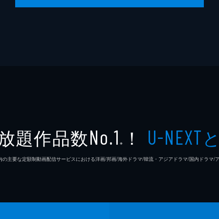
放題作品数
！
No.1
U-NEXT
※
26年7⽉ 国内の主要な定額制動画配信サービスにおける洋画/邦画/海外ドラマ/韓流・アジアドラマ/国内ドラ