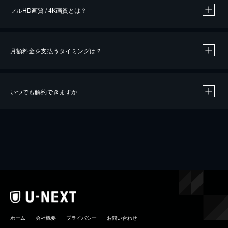
フルHD画質 / 4K画質とは？
月額料金を支払うタイミングは？
※
40％ポイント還元の対象は、クレジットカード決済による作品の購入 / レンタルです。
※
iOSアプリのUコイン決済による作品の購入 / レンタルは、20％のポイント還元です。
※
還元の対象外となる決済方法や商品があります。くわしくは
こちら
をご確認ください。
いつでも解約できますか
こちら
ホーム
会社概要
プライバシー
お問い合わせ