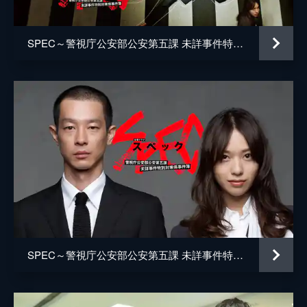
「覇乃抄」最終話！物語は「厩乃抄」へ！心
矢野浩二
を操るSPECを持つ帝法（山口紗弥加）と御
厨（木村文乃）、高座（松田翔太）の戦いの
SPEC～警視庁公安部公安第五課 未詳事件特別対策係事件簿～ナビ
水野勝
行方は！？
67分
浜田学
菅原卓磨
温水洋一
松永天馬
窪田優
徳井優
宅麻伸
SPEC～警視庁公安部公安第五課 未詳事件特別対策係事件簿～
佐野史郎
竜雷太