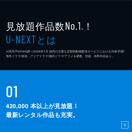
見放題作品数
！
No.1
※
とは
U-NEXT
※GEM Partners調べ/2026年7⽉ 国内の主要な定額制動画配信サービスにおける洋画/邦画/
海外ドラマ/韓流・アジアドラマ/国内ドラマ/アニメを調査。別途、有料作品あり。
01
420,000
本以上が見放題！
最新レンタル作品も充実。