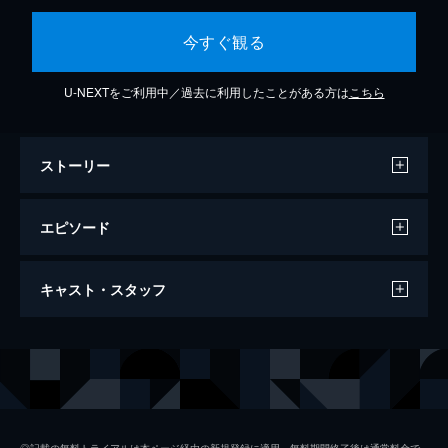
今すぐ観る
U-NEXTをご利用中／過去に利用したことがある方は
こちら
ストーリー
エピソード
第六話 某超大国が狙う「HOLIC」の謎
キャスト・スタッフ
アジアの某超大国が「HOLIC」の謎を知る玄
野（酒向芳）を奪った。このことを知った御
厨（木村文乃）と高座（松田翔太）は、某超
出演
木村文乃
大国のアジトへ踏み込んでいく。
松田翔太
38分
第七話 SPECホルダー狩りの皐月ルーペ
黒島結菜
御厨（木村文乃）と高座（松田翔太）は拘束
◎記載の無料トライアルは本ページ経由の新規登録に適用。無料期間終了後は通常料金で