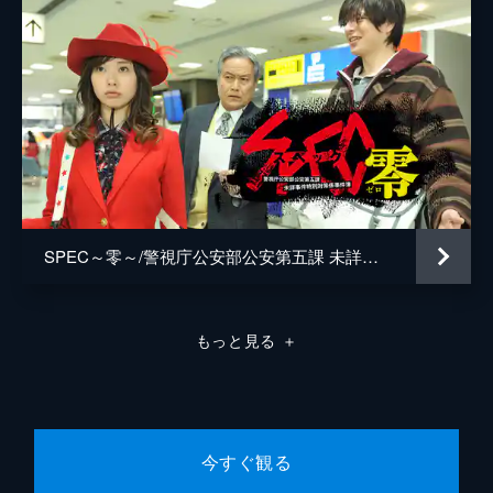
監督
堤幸彦
白石達也
稲留武
プロデューサー
植田博樹
内山雅博
白畑将一
原案
西荻弓絵
SPEC～零～/警視庁公安部公安第五課 未詳事件特別対策係事件簿
音楽
小田朋美
もっと見る
＋
今すぐ観る