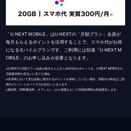
「U-NEXT MOBILE」はU-NEXTの「月額プラン」会員が
毎月もらえるポイントを活用することで、スマホ代がお得
になるモバイルプランです。ご利用には別途「U-NEXT M
OBILE」のお申し込みが必要となります。
※U-NEXTの月額プラン会員が毎月もらえる1,200円分のポイントを、U-NEXT MOBILEの
月額基本料の支払いに充てた場合。
※決済時において支払金額に相当するポイントを保有していない場合、差額分の料金はご登
録のクレジットカードでのお支払いとなります。
※通話料、SMS通信料、オプション（かけ放題など）の月額利用料は別途発生します。