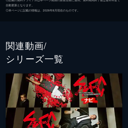
自動更新となります。
した工作員を遠隔操作で殺害されてしまう。
山口紗弥加
◎本ページに記載の情報は、2026年8月現在のものです。
捜査の末、殺害したSPECホルダーと対峙し
高杉亘
た御厨と高座…戦いが始まる…。
37分
波岡一喜
第八話 SPECを利用しようとする奴等
池田鉄洋
SPECホルダー狩りの皐月（六角慎司）を追
関連動画/
い詰めた御厨（木村文乃）と高座（松田翔
酒向芳
太）だが、新たなSPECホルダーが参戦！そ
シリーズ⼀覧
の様子を撮影するのはあの男だった！
新川優愛
33分
岡部尚
第仇話 新興宗教「インナープラネッツ」
との戦い
長谷川ティティ
新興宗教「インナープラネッツ」に組する
SPECホルダーに近藤（徳井優）らが襲われ
清水葉月
てしまう。御厨（木村文乃）と高座（松田翔
太）はどう立ち向かうのか！？
レッド吉田
36分
六角慎司
第拾話 最終決戦！心を操る邑瀬帝法を倒
せるのか!?
半海一晃