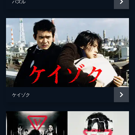
パズル
ケイゾク