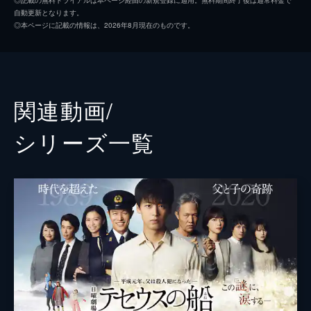
自動更新となります。
が起きる音臼小学校の臨時教員として働くこ
貫地谷しほり
◎本ページに記載の情報は、2026年8月現在のものです。
とに。３日後火事が起こるはずの田中家へ心
芦名星
が向かうと、そこで発見したのは…。
60分
竜星涼
第３話 決死の告白！殺人犯になる父へー
せいや
心（竹内涼真）は音臼村で起こった一連の事
関連動画/
件の容疑をかけられ、逮捕されてしまう。逮
今野浩喜
捕される瞬間に、未来の出来事が書かれたノ
シリーズ⼀覧
ートは辛うじて投げ捨てた心だが…。
加治将樹
46分
未来
第４話 第２章・変わり果てた最悪の未来
現代にタイムスリップした心（竹内涼真）
佐藤タダヤス
は、変わらず囚われている父・文吾（鈴木亮
平）に必ず冤罪を晴らすと約束し、生き別れ
白鳥玉季
の姉（貫地谷しほり）を訪ねるが…。
番家天嵩
46分
第５話 無罪の証言者あらわる！
柴崎楓雅
父・文吾（鈴木亮平）の無実を証明できると
いう人から心（竹内涼真）に連絡が入る。一
上野樹里