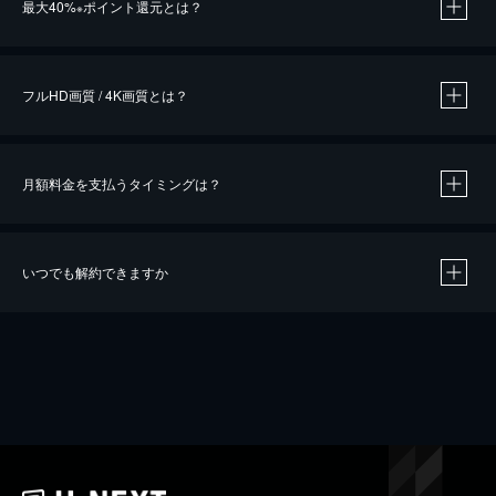
最大40%
ポイント還元とは？
※
※
作品によって必要なポイントが異なります。
フルHD画質 / 4K画質とは？
月額料金を支払うタイミングは？
※
40％ポイント還元の対象は、クレジットカード決済による作品の購入 / レンタルです。
※
iOSアプリのUコイン決済による作品の購入 / レンタルは、20％のポイント還元です。
※
還元の対象外となる決済方法や商品があります。くわしくは
こちら
をご確認ください。
いつでも解約できますか
こちら