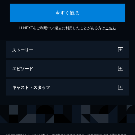
今すぐ観る
U-NEXTをご利用中／過去に利用したことがある方は
こちら
ストーリー
エピソード
第１話 父は本当に殺人犯なのか？
キャスト・スタッフ
生まれる前に父・佐野文吾（鈴木亮平）が殺
人犯として逮捕された田村心（竹内涼真）は
妻・由紀（上野樹里）から自分の父親を信じ
出演
竹内涼真
てみてと言われ、父に向き合う決意をする。
榮倉奈々
69分
第２話 真犯人、あらわる
安藤政信
タイムスリップした心（竹内涼真）は、事件
◎記載の無料トライアルは本ページ経由の新規登録に適用。無料期間終了後は通常料金で