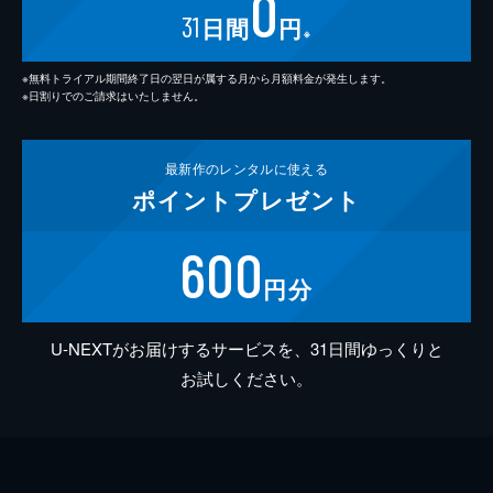
0
31
日間
円
※
※無料トライアル期間終了日の翌日が属する月から月額料金が発生します。
※日割りでのご請求はいたしません。
最新作の
レンタルに使える
ポイント
プレゼント
600
円分
U-NEXTがお届けするサービスを、31日間ゆっくりと
お試しください。