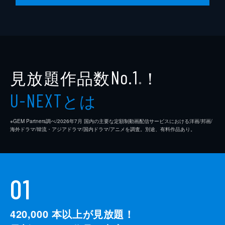
見放題作品数
！
No.1
※
とは
U-NEXT
※GEM Partners調べ/2026年7⽉ 国内の主要な定額制動画配信サービスにおける洋画/邦画/
海外ドラマ/韓流・アジアドラマ/国内ドラマ/アニメを調査。別途、有料作品あり。
01
420,000
本以上が見放題！