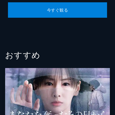
演出
石井康晴
が、事件が起きた時間を迎えてしまう。ま
た、村では同時に新たな事件が進行し…。
今すぐ観る
松木彩
46分
第９話 真犯人の最終計画始動！姿を消し
山室大輔
た父
心（竹内涼真）は意識不明のみきお（柴崎楓
雅）を発見。県警の馬淵（小籔千豊）は行方
不明の文吾（鈴木亮平）に対する殺人未遂容
疑で、家宅捜索のために佐野家を訪れる。
おすすめ
46分
最終話 過去を変えろ！黒幕との最後の対
決
犯行日記と青酸カリが見つかり、逮捕されて
しまった文吾（鈴木亮平）。家族がバラバラ
になる中、事件の真相を追う心（竹内涼真）
の元に黒幕から最後のメッセージが届く。
68分