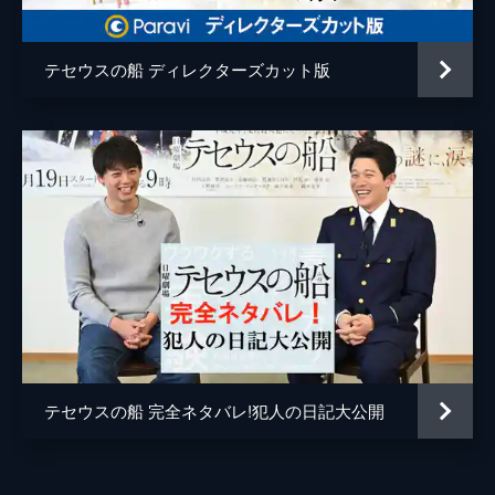
方、文吾の娘という事実を隠す藍（貫地谷し
小籔千豊
ほり）は、さつき（麻生祐未）に脅され…。
46分
テセウスの船 ディレクターズカット版
ユースケ・サンタマリア
第６話 真犯人からの招待状
心（竹内涼真）は、さつき（麻生祐未）の手
仲本工事
帳と文吾（鈴木亮平）の記憶をヒントに事件
六平直政
の真犯人にたどり着く手掛かりを得るが…。
そして、真犯人から心に招待状が届く！
笹野高史
46分
麻生祐未
第７話 運命の事件当日
心（竹内涼真）は現代で犯人が木村みきお
鈴木亮平
（安藤政信）と知ると再び平成元年にタイム
スリップしてしまう。そして、加藤みきお
脚本
高橋麻紀
（柴崎楓雅）を文吾（鈴木亮平）と追う
が…。
プロデューサー
渡辺良介
46分
テセウスの船 完全ネタバレ!犯人の日記大公開
八木亜未
第８話 事件を止めろ！黒幕出現!?
毒殺事件当日、心（竹内涼真）と文吾（鈴木
原作
東元俊哉
亮平）は加藤みきお（柴崎楓雅）を監視する