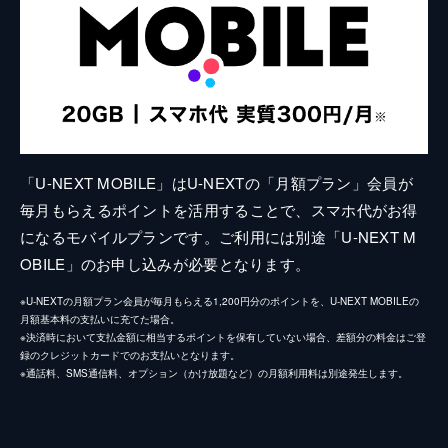
「U-NEXT MOBILE」はU-NEXTの「月額プラン」会員が
毎月もらえるポイントを活用することで、スマホ代がお得
になるモバイルプランです。ご利用には別途「U-NEXT M
OBILE」のお申し込みが必要となります。
※U-NEXTの月額プラン会員が毎月もらえる1,200円分のポイントを、U-NEXT MOBILEの
月額基本料の支払いに充てた場合。
※決済時において支払金額に相当するポイントを保有していない場合、差額分の料金はご登
録のクレジットカードでのお支払いとなります。
※通話料、SMS通信料、オプション（かけ放題など）の月額利用料は別途発生します。