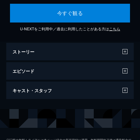
今すぐ観る
U-NEXTをご利用中／過去に利用したことがある方は
こちら
ストーリー
エピソード
第1話 -Episode 0- サトリと煩悩
キャスト・スタッフ
救命救急センターにやってきたサトリ世代の
研修医･田中玲一(片寄涼太)｡慌ただしい現場
で田中の前を"ボウズ"を探す医師が行き交
出演
片寄涼太
う｡"ボウズ"とは一体何者なのか?
伊藤英明
10分
第2話 知らぬが仏
ムロツヨシ
カフェで出会った田中(片寄涼太)と児嶋(松本
◎記載の無料トライアルは本ページ経由の新規登録に適用。無料期間終了後は通常料金で