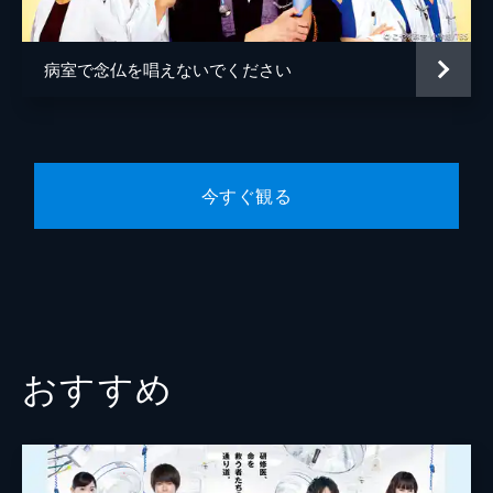
田中(片寄涼太)は松本に代わり有賀を笑顔に
プロデューサー
峠田浩
しようと､ある作戦に出るが･･･｡
11分
病室で念仏を唱えないでください
高山暢比古
第6話 近くの友は､見逃しやすいもの
田中(片寄涼太)の同級生で脳外科医を目指す
原作
こやす珠世
藤本(吉村界人)が交通事故で搬送されてくる｡
演出
小牧桜
藤本は右腕の神経を損傷｡脳外科医としてメ
スを握るのは難しいと分かり･･･｡
今すぐ観る
岡本伸吾
10分
泉正英
第7話 二つのゴカイ
宴会で田中(片寄涼太)は澁沢(余貴美子)から
唐澤弦志
｢あなたが生まれた時､あなたの父は大喜びだ
った｣と聞かされるが信じられない｡そんな
中､ホテル内で急患が発生し･･･｡
10分
おすすめ
第8話 極楽浄土
｢看護師に誘惑された｣とSNSに不穏な書込み
が｡一方､毎度仮病で搬送される"オオカミ少
年"も同じうわさを口にする｡田中(片寄涼太)