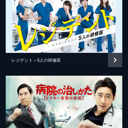
は､なぜか調査を頼まれ･･･｡
11分
第9話 お医者さん?
心臓に病を抱える少年･太一(石田星空)｡何度
も手術を受け､自分の病は治らないと諦めて
いた太一だったが､田中(片寄涼太)と出会い､
少しずつ変わっていき･･･｡
12分
最終話 お医者さん
レジデント～5人の研修医
太一(石田星空)の誕生日を最高の一日にする
と約束した田中(片寄涼太)｡しかしその前日､
太一の容体が急変｡田中は太一に､最高の誕生
日をプレゼントできるのか?
12分