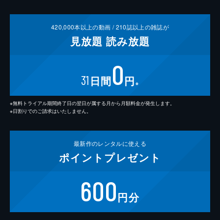
420,000
本以上の動画 /
210
誌以上の雑誌が
見放題
読み放題
0
31
日間
円
※
※無料トライアル期間終了日の翌日が属する月から月額料金が発生します。
※日割りでのご請求はいたしません。
最新作の
レンタルに使える
ポイント
プレゼント
600
円分