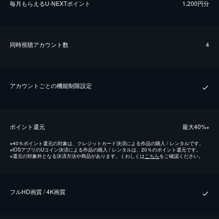
毎⽉もらえるU-NEXTポイント
1,200円分
同時視聴アカウント数
4
アカウントごとの機能制限設定
ポイント還元
最⼤40%
※
※
40％ポイント還元の対象は、クレジットカード決済による作品の購入 / レンタルです。
※
iOSアプリのUコイン決済による作品の購入 / レンタルは、20％のポイント還元です。
※
還元の対象外となる決済方法や商品があります。くわしくは
こちら
をご確認ください。
フルHD画質 / 4K画質