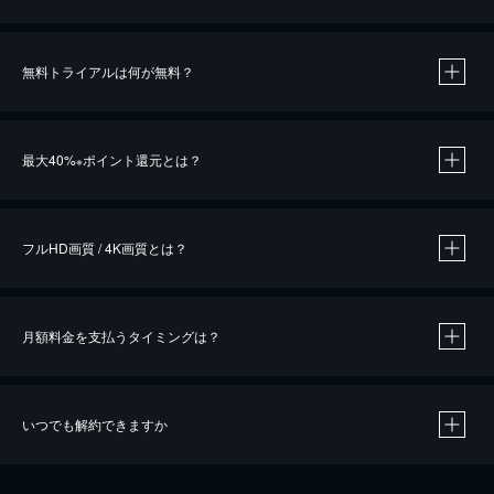
無料トライアルは何が無料？
※
最大40%
ポイント還元とは？
※
※
作品によって必要なポイントが異なります。
フルHD画質 / 4K画質とは？
月額料金を支払うタイミングは？
※
40％ポイント還元の対象は、クレジットカード決済による作品の購入 / レンタルです。
※
iOSアプリのUコイン決済による作品の購入 / レンタルは、20％のポイント還元です。
※
還元の対象外となる決済方法や商品があります。くわしくは
こちら
をご確認ください。
いつでも解約できますか