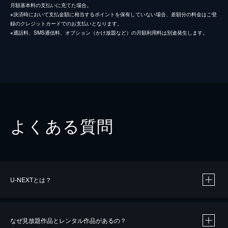
月額基本料の支払いに充てた場合。
※決済時において支払金額に相当するポイントを保有していない場合、差額分の料金はご登
録のクレジットカードでのお支払いとなります。
※通話料、SMS通信料、オプション（かけ放題など）の月額利用料は別途発生します。
よくある質問
U-NEXTとは？
なぜ見放題作品とレンタル作品があるの？