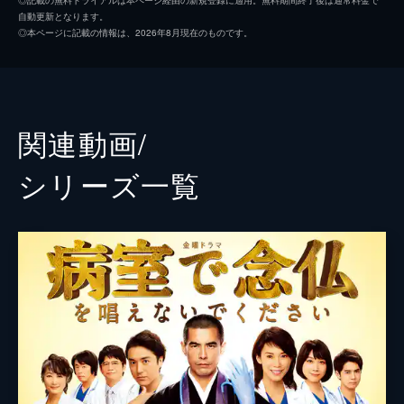
自動更新となります。
穂香)｡2人が先輩たちの話をしていると､現れ
松本穂香
◎本ページに記載の情報は、2026年8月現在のものです。
たのは松本!?･･･かと思いきや､会話を聞いて
谷恭輔
いた別の人物が･･･｡
8分
うらじぬの
第3話 近くて遠い心の距離
土路生優里
脳外科ではなく救命救急センターで研修を受
関連動画/
けている現状を､父親に説明できずにいる田
堀内健
中(片寄涼太)｡入院中の夫を気遣い､妊娠を伝
シリーズ⼀覧
えられずにいる女性と出会い･･･｡
宮崎美子
11分
余貴美子
第4話 思い込みの夜明け
初めての当直で､カツラの男性を診ることに
萩原聖人
なった田中(片寄涼太)｡検査のためカツラを外
すと､彼女にカツラのことを隠している男性
中谷美紀
は｢人権侵害だ!｣と憤慨し･･･｡
脚本
勝冶京子
11分
第5話 さいこうのクスリ
家城啓之
松本が謹慎になり､緩和ケア病棟に入院中の
がん患者･有賀(千葉哲也)から笑顔が消えた｡
灯敦生