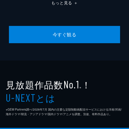
もっと見る
＋
今すぐ観る
見放題作品数
！
No.1
※
とは
U-NEXT
※GEM Partners調べ/2026年7⽉ 国内の主要な定額制動画配信サービスにおける洋画/邦画/
海外ドラマ/韓流・アジアドラマ/国内ドラマ/アニメを調査。別途、有料作品あり。