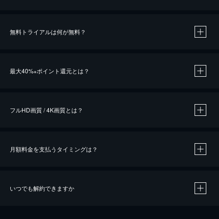
無料トライアルは何が無料？
※
最大40%
ポイント還元とは？
※
※
作品によって必要なポイントが異なります。
フルHD画質 / 4K画質とは？
月額料金を支払うタイミングは？
※
40％ポイント還元の対象は、クレジットカード決済による作品の購入 / レンタルです。
※
iOSアプリのUコイン決済による作品の購入 / レンタルは、20％のポイント還元です。
※
還元の対象外となる決済方法や商品があります。くわしくは
こちら
をご確認ください。
いつでも解約できますか