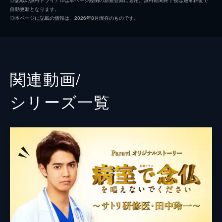
自動更新となります。
ある日、川で中学生の勉（渡邉蒼）が溺水。
片寄涼太
◎本ページに記載の情報は、2026年8月現在のものです。
松本（伊藤英明）が現場で心臓マッサージを
谷恭輔
施していると、勉と同じ制服を着た少年・丸
山（田中奏生）が逃げ去るのを目撃し…。
うらじぬの
45分
第３話 爆発事故 恩人の命を救え！
土路生優里
関連動画/
救命医の使命の域を脱する松本（伊藤英明）
吉田日向
の行動を非難する三宅（中谷美紀）。一方、
シリーズ⼀覧
救急の応援に駆け付けた児嶋（松本穂香）だ
横田真悠
が、経験が浅いためにひるんでしまい…。
45分
土村芳
第４話 家族が手術を拒否?!
安井順平
救命救急センターに、階段から転落した功一
（本並健治）が運ばれる。だが、駆け付けた
団時朗
妻・奈穂（中島ひろ子）と娘・沙織（美山加
恋）は予後の話を聞き、手術中止を訴え…。
堀内健
45分
宮崎美子
第５話 大往生の前で
少女を虐待していた義父を殴った松本（伊藤
余貴美子