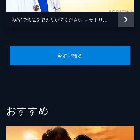
英明）は逮捕され、病院から無期限の出勤停
泉谷しげる
止処分を受ける。そんな中、師匠の友人・石
川（品川徹）が老衰で臨終が近いと知り…。
病室で念仏を唱えないでください ～サトリ研修医･田中玲一～
萩原聖人
45分
第６話 患者は嘘をつく？僧医の心
中谷美紀
延命治療を拒む憲次（泉谷しげる）に松本
脚本
吉澤智子
（伊藤英明）は、医者として、僧侶として思
い悩む。一方、倒壊事故の患者・洋平（吉沢
今すぐ観る
プロデューサー
峠田浩
悠）の処置に入った三宅（中谷美紀）だ
が…。
原作
こやす珠世
45分
音楽
井筒昭雄
第７話 ありのままに生きるとはー
末期の乳がんで心臓蘇生を望まないという患
演出
平野俊一
者・鮎子（戸田菜穂）。チャプレンとして、
鮎子の心に寄り添うことになった松本（伊藤
岡本伸吾
おすすめ
英明）は、彼女を突然デートに誘う。
泉正英
45分
第８話 犯人は誰だ!?
生活保護でペースメーカーの患者が短期間で