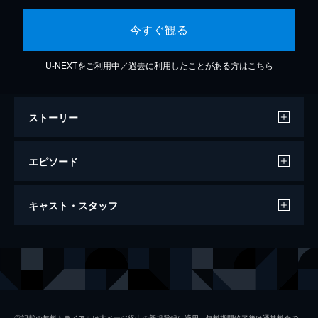
今すぐ観る
U-NEXTをご利用中／過去に利用したことがある方は
こちら
ストーリー
エピソード
第１話 僧侶で救急医 型破りな男が命と心
キャスト・スタッフ
を救う
僧侶で救命救急医の松本（伊藤英明）は、車
の事故にあった男女の１人・容子（hitomi）
出演
伊藤英明
の処置にあたっていた。そこに容子の息子、
そして男性の妻が現れ…。
ムロツヨシ
59分
松本穂香
第２話 ここは奇跡のおきる場所ー
◎記載の無料トライアルは本ページ経由の新規登録に適用。無料期間終了後は通常料金で