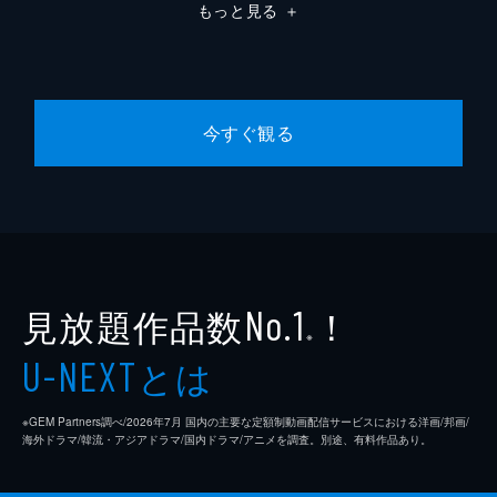
もっと見る
＋
今すぐ観る
見放題作品数
！
No.1
※
とは
U-NEXT
※GEM Partners調べ/2026年7⽉ 国内の主要な定額制動画配信サービスにおける洋画/邦画/
海外ドラマ/韓流・アジアドラマ/国内ドラマ/アニメを調査。別途、有料作品あり。