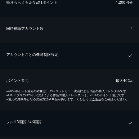
毎⽉もらえるU-NEXTポイント
1,200円分
同時視聴アカウント数
4
アカウントごとの機能制限設定
ポイント還元
最⼤40%
※
※
40％ポイント還元の対象は、クレジットカード決済による作品の購入 / レンタルです。
※
iOSアプリのUコイン決済による作品の購入 / レンタルは、20％のポイント還元です。
※
還元の対象外となる決済方法や商品があります。くわしくは
こちら
をご確認ください。
フルHD画質 / 4K画質