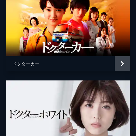
数人運ばれ、疑問を抱く松本（伊藤英明）
ら。一方、濱田（ムロツヨシ）は学会の理事
長・大貫（きたろう）の孫が心臓病と知
り…。
45分
第９話 仲間を救え！天才の涙ー
濱田（ムロツヨシ）が執刀した大貫（きたろ
う）の孫・美咲（中野翠咲）の容体が急変
し、緊急オペを行うも失敗。濱田は、ハート
センター設立への融資を断られてしまう
ドクターカー
が…。
45分
最終話 救わない勇気は僕にはない
事件の犯人と被害者の手術を行うも、被害者
の娘・尚（谷花音）から犯人を助けたことを
強く責めらる松本（伊藤英明）。一方、憲次
（泉谷しげる）にがんの転移が判明し…。
45分