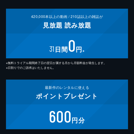
420,000
本以上の動画 /
210
誌以上の雑誌が
見放題
読み放題
0
31
日間
円
※
※無料トライアル期間終了日の翌日が属する月から月額料金が発生します。
※日割りでのご請求はいたしません。
最新作の
レンタルに使える
ポイント
プレゼント
600
円分