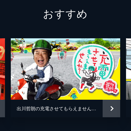
おすすめ
リクラの世界」
」！マツコ感心！ミリ単位で調整！最新プリ機/SNS時代の
ハッシュドポテトの世界」
の世界」！マック・バーキン・ロッテリア豪華共演！絶品冷凍
場！
世界」
き小籠包/タピオカ肉団子…現地の絶品グルメ▽よりローカル
出川哲朗の充電させてもらえませんか？
大人も楽しめるゲーム屋台！