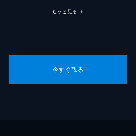
「チーズケーキの世界」
もっと見る
＋
ケーキの世界」！香り楽しむチーズケーキ！バスクの次が！！
キ/クセうま山羊チーズ
仕掛け絵本の世界」
した仕掛け絵本ファミリーが語る！「仕掛け絵本の世界」！売
のももたろう/切り抜き人体図鑑
今すぐ観る
ぶどうの世界」
ャインマスカット！実は激旨最新品種が/芳醇個性派・粒5セ
和製英語の世界」