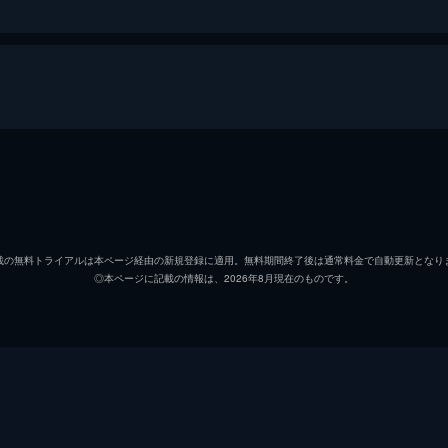
夏に絶品＆ヘルシー＆超簡単！おかずからお酒のアテまで20
8月当時のものです
マツコ・デラックス
細谷知世
！揚げ・焼き・蒸し…明日作れる絶品ナス㊙レシピ！ご飯進む
載の無料トライアルは本ページ経由の新規登録に適用。無料期間終了後は通常料金で自動更新となり
◎本ページに記載の情報は、2026年8月現在のものです。
冨田雅也
023年8月当時のものです
ャの世界」
ガチャの世界」！公衆電話・かき氷器…ユニークガチャ/再現度