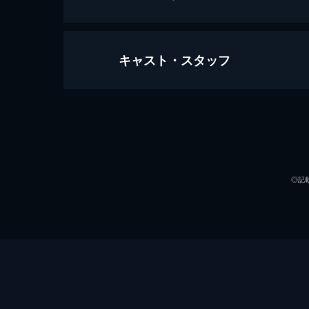
キャスト・スタッフ
2022/8/9放送 #336 「冷奴の世界」
冷奴の魅力が満載！「冷奴の世界」！
発！※番組で取り扱った内容は2022年
出演
51分
2023/8/8放送 #385 「ナスの世界」
プロデューサー
料理研究家の嫁&90歳舅コンビ再び
◎記
演出
おかず5選！※番組で取り扱った内容は2
51分
2023/9/5放送 #389 前編！「ガチ
市場600億円！最新ガチャ連発！「
い◎フードガチャも登場！