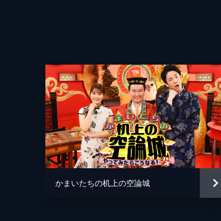
25分
2023/9/5放送 #389 後編！「プ
カワイイの最前線！「プリクラの世界
識！！動くプリが登場
26分
2023/9/12放送 #390 前編！「
今新商品が続々！「ハッシュドポテト
レンジ/究極ハッシュドバーガーが登
33分
2023/9/19放送 #391 「台湾夜市の
観光でも行きやすい台北！鶏肉飯/焼
かまいたちの机上の空論城
南！ボール転がし/酒瓶立て…子供も
52分