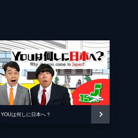
新常
ア
な台
YOUは何しに日本へ？