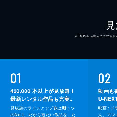
日本語に人生を救われた女性が語る！
和製英語誕生秘話
見
20分
※GEM Partners調べ/20
01
02
420,000
本以上が見放題！
動画も
最新レンタル作品も充実。
U-NE
見放題のラインアップ数は断トツ
映画 / 
のNo.1。だから観たい作品を、た
ん、マンガ 