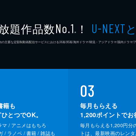
「和製英語の世界」！外国人が今絶賛！ラスボス・マイブーム
放題作品数
！
No.1
U-NEXT
※
26年7⽉ 国内の主要な定額制動画配信サービスにおける洋画/邦画/海外ドラマ/韓流・アジアドラマ/国内ドラ
03
書籍も
毎月もらえる
XTひとつでOK。
1,200
ポイントでお
ドラマ / アニメはもちろ
毎月もらえる1,200円分
/ ラノベ / 書籍 / 雑誌も
トは、最新映画のレンタ