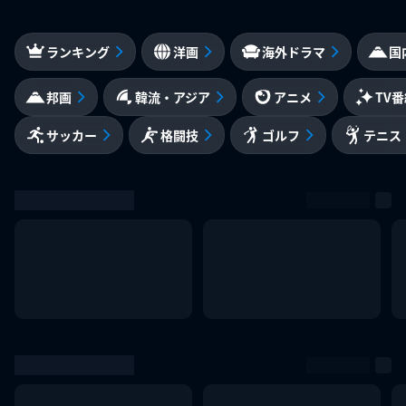
ランキング
洋画
海外ドラマ
国
邦画
韓流・アジア
アニメ
TV
サッカー
格闘技
ゴルフ
テニス