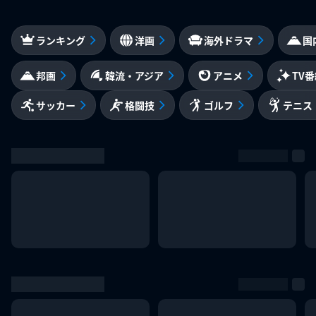
ランキング
洋画
海外ドラマ
国
邦画
韓流・アジア
アニメ
TV
サッカー
格闘技
ゴルフ
テニス