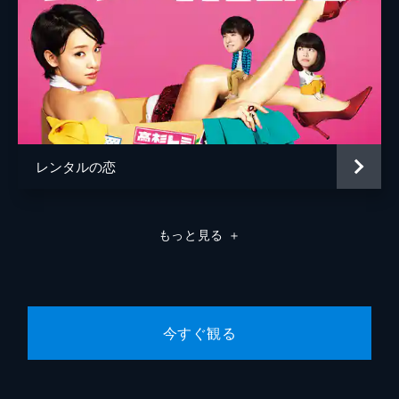
尚美は舞との会話をきっかけにバッティング
センター特集の企画を思いつくが...。
24分
#8 八回 チームリーダー
夏葉バッティングセンターにテレビ番組のロ
ケ隊がやってきた。ところが、ロケのゲス
ト・アイドルグループ“27”の新センター・神
崎ヒナは自身が目立つことに精いっぱいで、
レンタルの恋
共演者やスタッフはいら立っていた。
24分
#9 九回 ライフ イズ ベースボール
もっと見る
＋
高校入学後、女子野球部に入部した舞はエー
スとして活躍するが、勝ちを求めてハードな
練習を周囲に強要するようになる。苦言を呈
する秋本美希に、舞は反発。そんななか、追
い討ちをかけるような事件が起き...。
今すぐ観る
24分