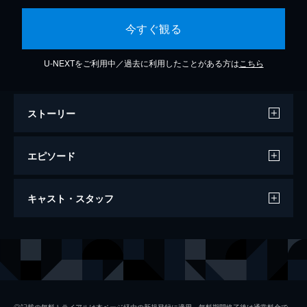
今すぐ観る
U-NEXTをご利用中／過去に利用したことがある方は
こちら
ストーリー
エピソード
#1 一回 ホールドポイント
キャスト・スタッフ
伯父のバッティングセンターでアルバイトを
している夏葉舞は、バッティングを見ればそ
の人の悩みがわかるという謎の男・伊藤智弘
出演
夏葉舞
関水渚
と出会う。この日来店した坂本ゆりこのスイ
伊藤智弘
仲村トオル
ングを見た伊藤は、彼女の悩みを見抜き...。
24分
監督
原廣利
#2 二回 “見る”オンナ
◎記載の無料トライアルは本ページ経由の新規登録に適用。無料期間終了後は通常料金で