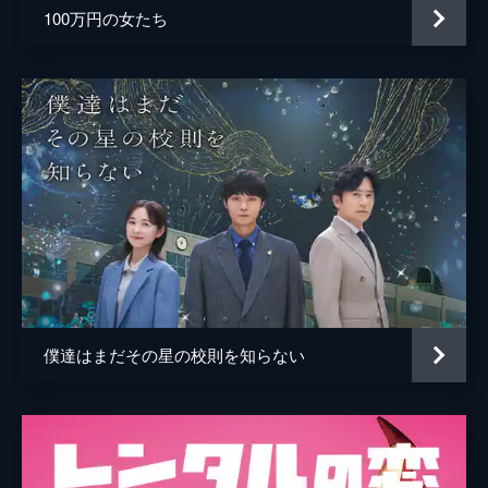
わかると言葉をかけるが...。
100万円の女たち
24分
#5 五回 バッテリー
舞がバッティングセンターに着くと、伊藤が
常連客・寺本沙織の息子・優斗に懐かれて困
惑していた。沙織が打席に立つ優斗を笑顔で
応援し、一見幸せそうに見える親子だが、伊
藤は問題を抱えていることを見抜く。
24分
#6 六回 勝負
舞がバッティングセンターで準備をしている
と外から女性の大きな声。しかも、電話で激
しくやりあった後に子供たちが驚くほどの気
迫でバッターボックスへ。舞はやがてその女
僕達はまだその星の校則を知らない
性が有名企業の社長・元山陽子だと気づく。
24分
#7 七回 引き際
15年にわたり人気雑誌の編集を担当している
武田尚美。創刊当初からエースだったが、後
輩に出し抜かれることが多い。そんななか、