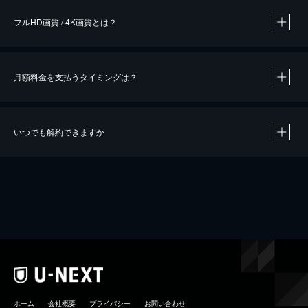
フルHD画質 / 4K画質とは？
月額料金を支払うタイミングは？
※
40％ポイント還元の対象は、クレジットカード決済による作品の購入 / レンタルです。
※
iOSアプリのUコイン決済による作品の購入 / レンタルは、20％のポイント還元です。
※
還元の対象外となる決済方法や商品があります。くわしくは
こちら
をご確認ください。
いつでも解約できますか
こちら
ホーム
会社概要
プライバシー
お問い合わせ