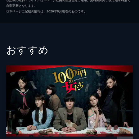
自動更新となります。
広告会社に勤める天野佳苗は、男性からの誘
志真健太郎
◎本ページに記載の情報は、2026年8月現在のものです。
いが多数あるが誰のことも相手にしない。あ
原田健太郎
る夜、佳苗は舞と伊藤が見守るなかでバッタ
ーボックスに入るが、ストライクなのにクレ
脚本
山田能龍
ームをつけては全て見送り...。
24分
矢島弘一
おすすめ
#3 三回 千本ノック
音楽
岩本裕司
今井果林は和食屋で修行を始めて1年たつ
が、先輩から怒鳴られる毎日。バッティング
センターでも、最初から一流のフォームを真
似るがうまく打てず、イライラを募らせる。
舞と伊藤が話を聞くと、店の文句ばかり
で...。
24分
#4 四回 インコース
高橋菜々子が神妙な面持ちでバッティングセ
ンターの打席に立っている。しかし、思い切
り振ることができずうまく打てない。その様
子を見ていた舞は、ボールを怖がる気持ちが