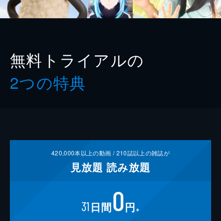
無料トライアルの
2つの特典
420,000
本以上の動画 /
210
誌以上の雑誌が
見放題
読み放題
0
31
日間
円
※