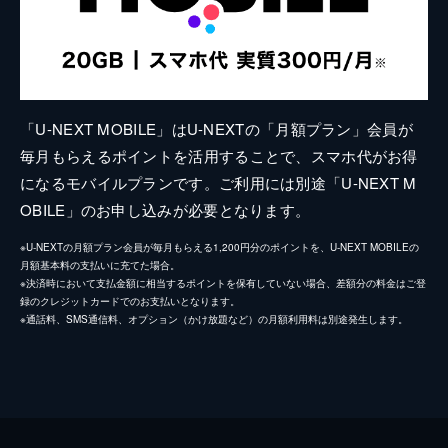
「U-NEXT MOBILE」はU-NEXTの「月額プラン」会員が
毎月もらえるポイントを活用することで、スマホ代がお得
になるモバイルプランです。ご利用には別途「U-NEXT M
OBILE」のお申し込みが必要となります。
※U-NEXTの月額プラン会員が毎月もらえる1,200円分のポイントを、U-NEXT MOBILEの
月額基本料の支払いに充てた場合。
※決済時において支払金額に相当するポイントを保有していない場合、差額分の料金はご登
録のクレジットカードでのお支払いとなります。
※通話料、SMS通信料、オプション（かけ放題など）の月額利用料は別途発生します。