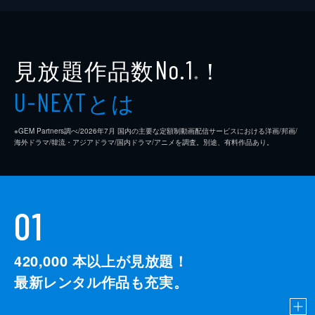
見放題作品数
！
No.1
※
とは
U-NEXT
※GEM Partners調べ/2026年7⽉ 国内の主要な定額制動画配信サービスにおける洋画/邦画/
海外ドラマ/韓流・アジアドラマ/国内ドラマ/アニメを調査。別途、有料作品あり。
01
420,000
本以上が見放題！
最新レンタル作品も充実。