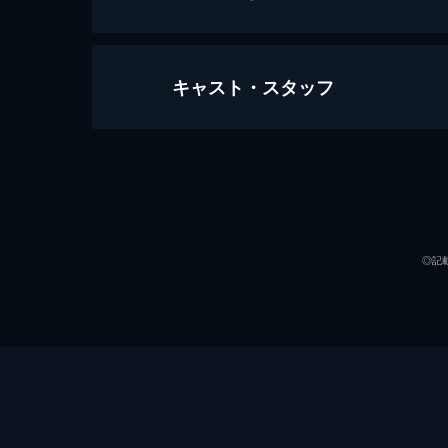
キャスト・スタッフ
01
真田梨央（吉高由里子）は気鋭の実業
年ぶりに再会した時、大輝は刑事、梨
出演
59分
02
警察から戻った梨央（吉高由里子）は
◎記
大輝（松下洸平）は今回の事件と１５
45分
03
大輝（松下洸平）は梨央（吉高由里子
一通の脅迫メールが届くが、梨央は事