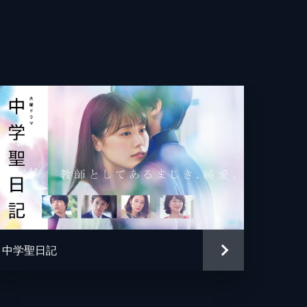
！そ
中学聖日記