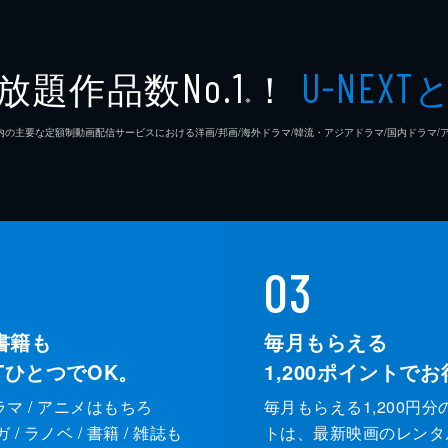
放題作品数
！
No.1
U-NEXT
※
26年7⽉ 国内の主要な定額制動画配信サービスにおける洋画/邦画/海外ドラマ/韓流・アジアドラマ/国内ドラ
03
書籍も
毎月もらえる
XTひとつでOK。
1,200
ポイントでお
ドラマ / アニメはもちろ
毎月もらえる1,200円分
/ ラノベ / 書籍 / 雑誌も
トは、最新映画のレンタ