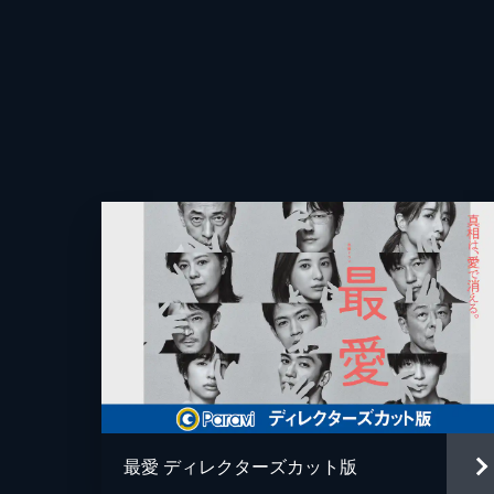
45分
04
大輝（松下洸平）は梨央（吉高由里
と、事件当夜の加瀬の行動を聞く。翌
45分
05
大輝（松下洸平）は、大麻事件を起こ
弟の優（高橋文哉）と再会した梨央（
46分
06
警察に連行された優（高橋文哉）を心
と争う動画データの解析が完了し、加
最愛 ディレクターズカット版
45分