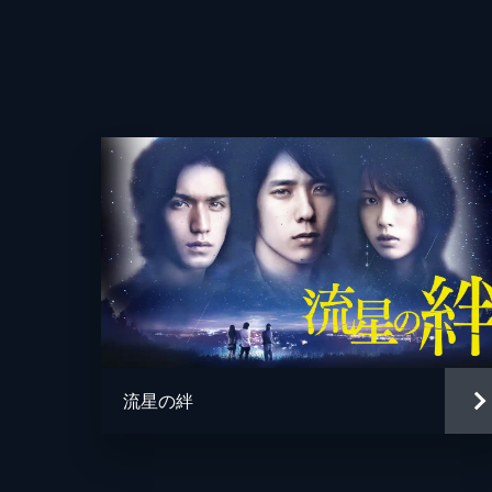
脚本
すべては、愛するがゆえに…“最愛”
れぞれの“最愛”…そして梨央（吉高由
45分
プロデューサー
音楽
演出
流星の絆