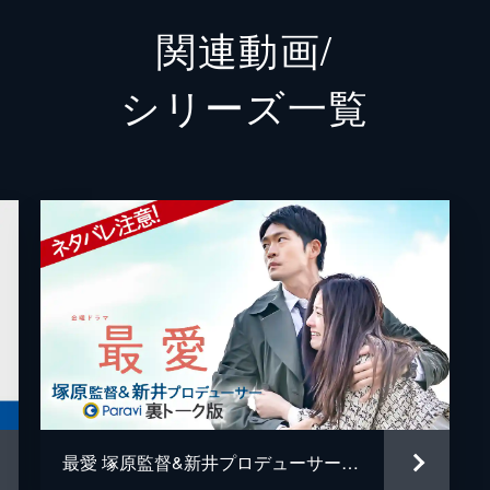
関連動画/
岡山天音
シリーズ⼀覧
子）と加瀬（井浦新）を訪ね、被害者に金を渡した男の心当た
茅島成美
朝、あるニュースがネットに出て…。
峯村リエ
柊木陽太
した元陸上部員から事件当夜について重要な証言を得る。一方
朝井大智
吉高由里子）は、大胆な行動に出る。
金井成大
水崎綾女
配し不安に怯える梨央（吉高由里子）。一方、優が昭（酒向芳
瀬（井浦新）はある疑問を抱く。
池下重大
最愛 塚原監督&新井プロデューサー 裏トーク版