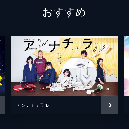
奥寺佐渡子
おすすめ
が狂わせた運命の結末…！ついに、すべての真実が明らかに…
里子）が下す決断とは――？
清水友佳子
新井順子
横山克
塚原あゆ子
山本剛義
村尾嘉昭
アンナチュラル