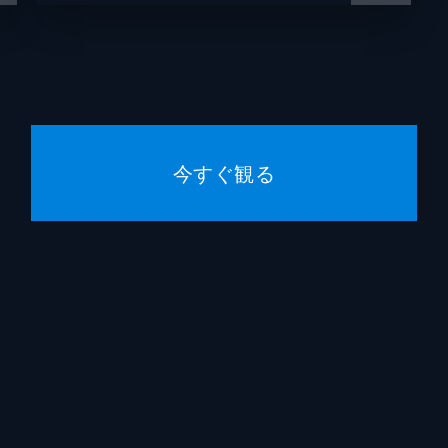
宮下かな子
宮﨑秋人
とを昔から知っていたような口ぶりのしおり（田中みな実）に
ループの不正を執拗に追い…。
ジジ・ぶぅ
薬師丸ひろ子
今すぐ観る
れ、梨央（吉高由里子）は警察から事情聴取を受けることに。
光石研
川光博）の行方がわからなくなる。
酒向芳
津田健次郎
持つ梨央（吉高由里子）たち５人を疑う。一方、真田ウェルネ
実）の不審死に関する記事が出て…。
及川光博
井浦新