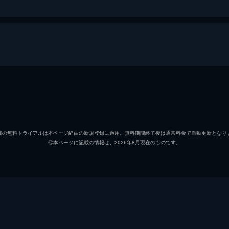
家。その彼女がかつて心を通わせた宮崎大輝（松下洸平）と１
央は殺人事件の重要参考人だった…。
吉高由里子
松下洸平
専務の後藤（及川光博）から事件との関係を追及される。一方
載の無料トライアルは本ページ経由の新規登録に適用。無料期間終了後は通常料金で自動更新となり
◎本ページに記載の情報は、2026年8月現在のものです。
田中みな実
年前の事件のつながりを調べ始め…。
佐久間由衣
高橋文哉
）から事件当夜のことを聞き出す。一方、「真田ウェルネス」
業説明会を中止しないと断言し…。
奥野瑛太