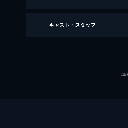
キャスト・スタッフ
#1 第１話 志村坂上・丸福
ある日の朝、「今日はどこの町中華に
ってくる。そこで孝太郎は若社長・増
がやってきて...。
出演
24分
#2 第２話 ときわ台・慶修
◎記
タクシードライバーの八巻孝太郎は水
婚届を提出しに行くという。重苦しい
ることに。
24分
ナレーション
#3 第３話 三鷹・元祖ハルピン
監督