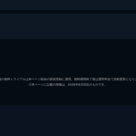
行こうか...」と悩みながら八巻孝太郎が古巣のタクシー会社
保が何かを食べているのに気づく。そこへドライバーの東屋敷
八巻孝太郎
渋川清
増保健壱
髙木雄
載の無料トライアルは本ページ経由の新規登録に適用。無料期間終了後は通常料金で自動更新となり
◎本ページに記載の情報は、2026年8月現在のものです。
東屋敷要
宇野祥
沼博と美香子の夫婦を車に乗せた。2人の行き先は区役所で、
雰囲気のなか、博は離婚届が見当たらないと言い出し、取りに
整備士の山さん
神戸浩
伊武雅
片桐健