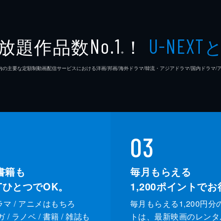
放題作品数
！
No.1
U-NEXT
※
26年7⽉ 国内の主要な定額制動画配信サービスにおける洋画/邦画/海外ドラマ/韓流・アジアドラマ/国内ドラ
03
書籍も
毎月もらえる
XTひとつでOK。
1,200
ポイントでお
ドラマ / アニメはもちろ
毎月もらえる1,200円分
/ ラノベ / 書籍 / 雑誌も
トは、最新映画のレンタ