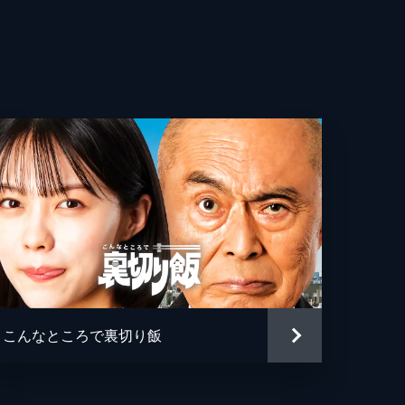
護
み
気
裕
作
。
トヨシ
弁
里
介
た
田
こんなところで裏切り飯