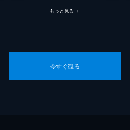
もっと見る
＋
からの電話を待っていた。日曜はタクシーを必要とする人も少
るが、現在地を言ったきり電話は切れてしまい、指定された場
・大山茂を乗せる。ふりかけの会社で味を決める責任者だった
今すぐ観る
いものを食べることを禁止されており、麻婆豆腐を口にしたこ
いがけない乗客を乗せ、緊張していた。スーツを着こなし、ス
孝太郎の元妻・鈴原真紀だった。孝太郎は車を降りた真紀をラ