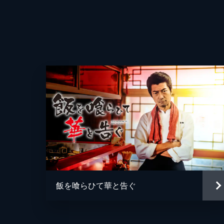
ある夜、タクシードライバーの孝太郎
師をしているメイで、疲れた顔をして
を聞き出し...。
脚本
24分
#4 第４話 雑色・タイガー
タクシー会社の若社長・増保健壱が弁
音楽
そこに現れた元同僚の東屋敷は、増
当”だった。
24分
#5 第５話 蒲田・寳華園
タクシードライバーの孝太郎は大きな
が、何かを思い出したように蒲田駅の
飯を喰らひて華と告ぐ
だと話し出し...。
24分