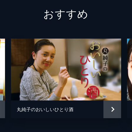
は、消毒液の匂いがする若い女性を車に乗せる。その女性は看
おすすめ
いた。孝太郎はメイに餃子のおいしい店を尋ねられ、メイの好
清水勇
横幕智
小嶋健
当を食べているなか、孝太郎は自分のタクシーを洗車していた
田井モ
保の弁当が気になる様子。その弁当は増保のお袋の味“おでん
田井千
鈴木俊
荷物を抱えた青年・松尾友也を乗せる。行き先は羽田空港だっ
石塚徹
ほうへ行くよう頼まれる。友也は上京して初めて住んだ町が蒲
丸純子のおいしいひとり酒