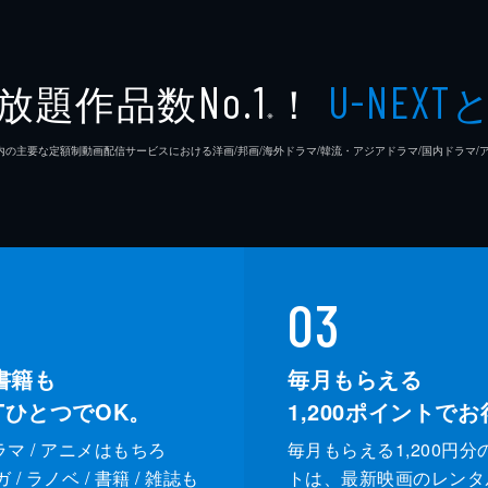
ンド！●大好きなお弁当の衝撃内容にさまぁ～ず驚愕●鼻歌イン
限定！アイナ・ジ・エンド考案！さまぁ～ずの新芸名のセンスが
放題作品数
！
No.1
U-NEXT
※
26年7⽉ 国内の主要な定額制動画配信サービスにおける洋画/邦画/海外ドラマ/韓流・アジアドラマ/国内ドラ
03
書籍も
毎月もらえる
XTひとつでOK。
1,200
ポイントでお
ドラマ / アニメはもちろ
毎月もらえる1,200円分
/ ラノベ / 書籍 / 雑誌も
トは、最新映画のレンタ