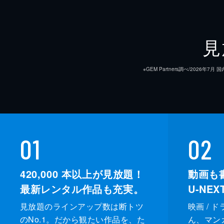
ゲストは元BiSHのアイナ・ジ・エ
クイズで大爆笑の渦が●U-NEXT
ぎる!?
見
43分
※GEM Partners調べ/20
01
02
420,000
本以上が見放題！
動画も
最新レンタル作品も充実。
U-NE
見放題のラインアップ数は断トツ
映画 / 
のNo.1。だから観たい作品を、た
ん、マンガ 