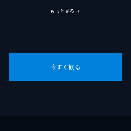
紙)！(前編)
もっと見る
＋
坂46の山下美月さん！●オールスター感謝祭1位同士、三村
●U-NEXT限定！知られざるチャームポイント＆エピソード
紙)！(後編)
坂46の山下美月さん！●休日の過ごし方暴露！●さまぁ～ず
んとのカラオケでどうする？
今すぐ観る
ケート(紙)！(前編)
ド！●アイナ・ジ・エンドの(秘)特技にさまぁ～ず爆笑！●九九
限定！アイナ・ジ・エンドクイズで知られざる性格が浮き彫りに！
ンケート(紙)！(後編)