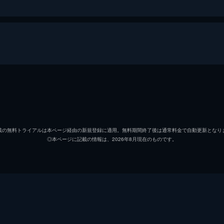
！(前編)
Adoさん！●知られざるAdoクイズで新たな一面を知る？●A
NEXT限定！Adoの身近な人が思う口癖発表でさまぁ～ず壊れ
三村マサカズ
！(後編)
大竹一樹
Adoさん！●大竹の昔の写真にAdoが曲名を考える●くら寿
載の無料トライアルは本ページ経由の新規登録に適用。無料期間終了後は通常料金で自動更新となり
◎本ページに記載の情報は、2026年8月現在のものです。
竹﨑由佳
EXT限定！50音の中で1番良い声が出る平仮名にさまぁ～ず納得
小平英希
紙)！(前編)
古川智
坂46の齊藤京子さん！●今だから話せる、アイドル時代の初
ジャレ！●U-NEXT限定！とっておきのラーメンが続々登場！
吉野裕二