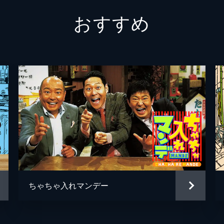
おすすめ
紙)！(後編)
坂46の齊藤京子さん！●齊藤京子画伯誕生！キモ可愛い？虫
くり●U-NEXT限定！おじさん困惑のバビ語クイズ！
アンケート(紙)！(前編)
E STREETさん！●CUTIE STREETが無茶振りアンケー
バー内で大バズり中の「えっないの？」ゲームで大爆笑!?
アンケート(紙)！(後編)
IE STREETさん！●桃太郎の紙芝居をメンバー全員で協力
ちゃちゃ入れマンデー
れぞれのチャームポイントでさらにメンバーのことが大好きに!?