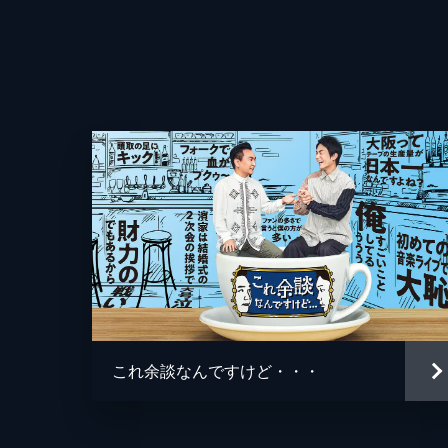
28分
#4 ゲストは齊藤京子！のアンケート(
ゲストは俳優として大活躍中、元日向
ラスト●独特なワードセンスにハマりま
33分
#5 ゲストはCUTIE STREET！の
ゲストは今最も勢いのあるアイドルCUTI
動画で回答！●U-NEXT限定！メン
30分
#6 ゲストはCUTIE STREET！の
ゲストは今最も勢いのあるアイドルCUT
これ余談なんですけど・・・
完成を目指す！●U-NEXT限定！そ
39分