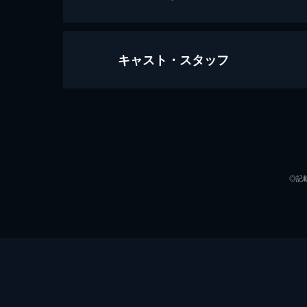
キャスト・スタッフ
#1 ゲストはAdo！のアンケート(紙)
ゲストはワールドワイドな活躍を見せる
の失敗談録音にさまぁ～ず爆笑！●U-
出演
29分
#2 ゲストはAdo！のアンケート(紙)
ゲストはワールドワイドな活躍を見せる
◎記
のAdoがベストな食べ順を発表●U-N
28分
プロデューサー
#3 ゲストは齊藤京子！のアンケート(
ゲストは俳優として大活躍中、元日向
エピソード●さまぁ～ず絶賛の悲しいダ
演出