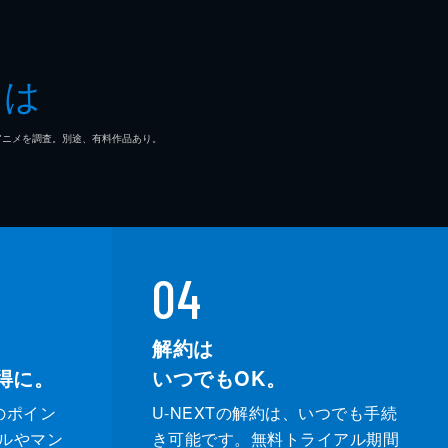
トロ
良す
とは
マ/アニメを調査。別途、有料作品あり。
04
解約は
得に。
いつでもOK。
のポイン
U-NEXTの解約は、いつでも手続
ルやマン
き可能です。無料トライアル期間