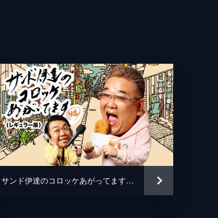
のイ
トに
して
サンド伊達のコロッケあがってます(レギュラー版)