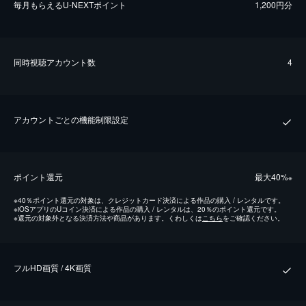
毎⽉もらえるU-NEXTポイント
1,200円分
同時視聴アカウント数
4
アカウントごとの機能制限設定
ポイント還元
最⼤40%
※
※
40％ポイント還元の対象は、クレジットカード決済による作品の購入 / レンタルです。
※
iOSアプリのUコイン決済による作品の購入 / レンタルは、20％のポイント還元です。
※
還元の対象外となる決済方法や商品があります。くわしくは
こちら
をご確認ください。
フルHD画質 / 4K画質