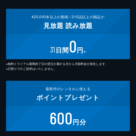
420,000
本以上の動画 /
210
誌以上の雑誌が
見放題
読み放題
0
31
日間
円
※
※無料トライアル期間終了日の翌日が属する月から月額料金が発生します。
※日割りでのご請求はいたしません。
最新作の
レンタルに使える
ポイント
プレゼント
600
円分