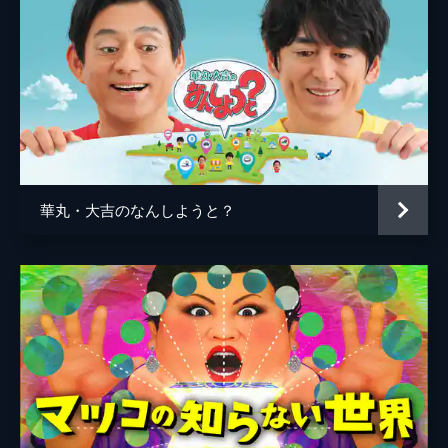
SP
■行くぞ！奥京都グルメ街道139キロ！■チョ
イと絶景の“美山かやぶきの里”目指すは世界
遺産の東寺■初登場の前田敦子＆タイムマシ
ーン3号の関が大暴れだぁ！ヤバいよSP
120分
#9 新春SP！フット後藤＆上原浩治＆ホラ
ン千秋
■行くぞ！北関東パワスポ街道を縦断196キ
華丸・大吉のなんしようと？
ロ！■名湯＜草津温泉＞から伊香保通ってゴ
ールは日本三大厄除け開運大師へ■全員初登
場！元メジャーリーガー上原浩治も絶好調！
215分
#10 絶景！若狭湾の旅スペシャル▼敦賀⇒
天橋立
■福井敦賀市のパワスポ＜氣比(けひ)神宮＞
から目指すは“日本三景”の京都＜天橋立＞■
初登場のみなみかわ＆Aマッソ加納がハプニ
ングだらけで大ピンチ！ヤバいよ×2■