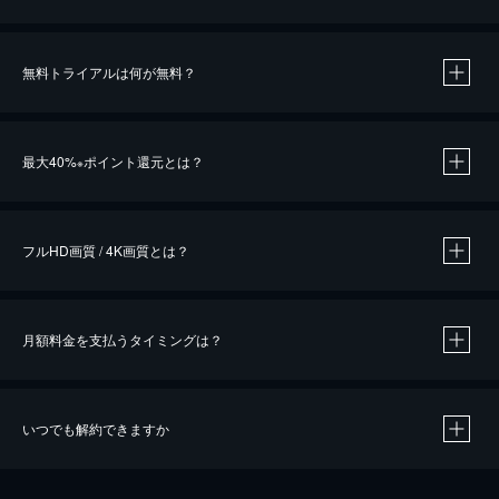
無料トライアルは何が無料？
※
最大40%
ポイント還元とは？
※
※
作品によって必要なポイントが異なります。
フルHD画質 / 4K画質とは？
月額料金を支払うタイミングは？
※
40％ポイント還元の対象は、クレジットカード決済による作品の購入 / レンタルです。
※
iOSアプリのUコイン決済による作品の購入 / レンタルは、20％のポイント還元です。
※
還元の対象外となる決済方法や商品があります。くわしくは
こちら
をご確認ください。
いつでも解約できますか