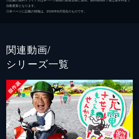
自動更新となります。
湖＞に浮かぶパワスポ神社■チョイと野沢温
鈴木拓也
◎本ページに記載の情報は、2026年8月現在のものです。
泉でイイ気分■きしたかの高野と髙木菜那も
初登場で大暴れ!?ヤバいよ×2SP
118分
#3 絶景の新潟・佐渡島＜沢崎⇒尖閣湾＞
SP
関連動画/
■行くぞ絶景の“佐渡島”縦断！■最南端“宿根
木”に美しすぎる尖閣湾110キロ！ですが■ひ
シリーズ⼀覧
ゃ～富田靖子も岡田結実も海の幸ウマすぎヤ
バいよヤバいよSP■
120分
#4 唐沢寿明が関東縦断！＜伊勢原⇒秩父
＞
■関東1都2県135キロ！大山阿夫利神社から
高尾山を通って埼玉最強の“金運神社”へ■7年
ぶり唐沢寿明＆初登場のウエストランド井口
が絶好調すぎ！ヤバいよ×2SP■
120分
#5 松坂大輔が登場“島根”絶景めぐり旅SP