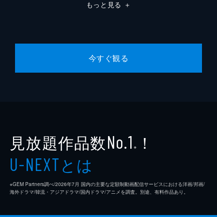
もっと見る
＋
今すぐ観る
見放題作品数
！
No.1
※
とは
U-NEXT
※GEM Partners調べ/2026年7⽉ 国内の主要な定額制動画配信サービスにおける洋画/邦画/
海外ドラマ/韓流・アジアドラマ/国内ドラマ/アニメを調査。別途、有料作品あり。