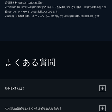
月額基本料の支払いに充てた場合。
※決済時において支払金額に相当するポイントを保有していない場合、差額分の料金はご登
録のクレジットカードでのお支払いとなります。
※通話料、SMS通信料、オプション（かけ放題など）の月額利用料は別途発生します。
よくある質問
U-NEXTとは？
なぜ見放題作品とレンタル作品があるの？