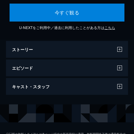
今すぐ観る
U-NEXTをご利用中／過去に利用したことがある方は
こちら
ストーリー
エピソード
#1 絶景！北海道＜新冠町⇒襟裳岬＞
キャスト・スタッフ
■名馬の＜日高＞をズズーッと絶景海道135
キロ！■初登場！内田篤人がパワー全開！■パ
ンサー尾形も奇跡の出会いの連続で大興奮！
出演
出川哲朗
ヤバいよ×2SP！
プロデューサー
小高亮
118分
#2 信州横断！温泉街道＜新潟⇒長野＞SP
水野亮太
■絶景の信州横断132キロ！目指すは＜野尻
◎記載の無料トライアルは本ページ経由の新規登録に適用。無料期間終了後は通常料金で